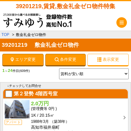
39201219,賃貸,敷金礼金ゼロ物件特集
メ
TOP
敷金礼金ゼロ物件
39201219 敷金礼金ゼロ物件
エリア変更
条件変更
表示変更
1
24
～
件目
(609件)
↓チェックしてお問合せ
第２登勢
4階西号室
2.0万円
0円
1K
20.15㎡
1988年3月
（築38年）
アパート
高知市福井扇町