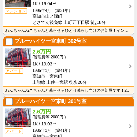
1K
19.04㎡
1995年4月
（築31年）
マンション
高知市山ノ端町
とさでん後免線 上町五丁目駅 徒歩8分
わんちゃんねこちゃんと暮らせるひとり暮らし向けのお部屋！インターネット月額接続使用無料なので、月々の･･･
ブルーハイツ一宮東町
302号室
2.6万円
2000円
1K
19.03㎡
1985年1月
（築41年）
アパート
高知市一宮東町
土讃線 土佐一宮駅 徒歩20分
わんちゃんねこちゃんと暮らせるひとり暮らし向けのお部屋です！2026年6月下旬、ネット無料（Wi-F･･･
ブルーハイツ一宮東町
301号室
2.6万円
2000円
1K
19.03㎡
1985年1月
（築41年）
アパート
高知市一宮東町