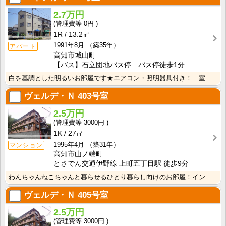
2.7万円
0円
1R
13.2㎡
1991年8月
（築35年）
アパート
高知市城山町
【バス】石立団地バス停 バス停徒歩1分
白を基調とした明るいお部屋です★エアコン・照明器具付き！ 室内洗濯機置場 端部屋
ヴェルデ・Ｎ
403号室
2.5万円
3000円
1K
27㎡
1995年4月
（築31年）
マンション
高知市山ノ端町
とさでん交通伊野線 上町五丁目駅 徒歩9分
わんちゃんねこちゃんと暮らせるひとり暮らし向けのお部屋！インターネット月額接続使用無料なので、月々の･･･
ヴェルデ・Ｎ
405号室
2.5万円
3000円