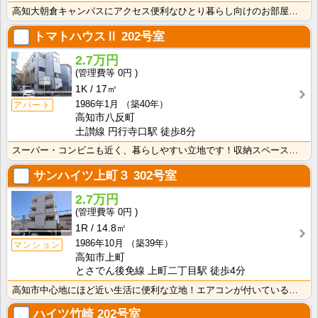
高知大朝倉キャンパスにアクセス便利なひとり暮らし向けのお部屋！インターネット月額接続利用料無料・水道･･･
トマトハウスⅡ
202号室
2.7万円
0円
1K
17㎡
1986年1月
（築40年）
アパート
高知市八反町
土讃線 円行寺口駅 徒歩8分
スーパー・コンビニも近く、暮らしやすい立地です！収納スペースあり♪キッチンに窓がついているので、お料･･･
サンハイツ上町３
302号室
2.7万円
0円
1R
14.8㎡
1986年10月
（築39年）
マンション
高知市上町
とさでん後免線 上町二丁目駅 徒歩4分
高知市中心地にほど近い生活に便利な立地！エアコンが付いているので初期費用の節約になりますね！
ハイツ竹崎
202号室