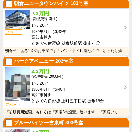
朝倉ニュータウンハイツ
103号室
2.3万円
0円
1K
20㎡
1984年2月
（築42年）
アパート
高知市朝倉
とさでん伊野線 朝倉駅前駅 徒歩27分
朝倉己にある1Ｋのお部屋です！バス・トイレ別なので、ゆったり湯船に浸かれますね！
パークアベニュー
202号室
2.2万円
2000円
1K
20㎡
1986年5月
（築40年）
高知市神田
とさでん伊野線 上町五丁目駅 徒歩19分
アパート
『初期費用減額』もしくは『家電3点設置』選べます！『家賃フリーレント1ヶ月・鍵交換費用免除』ｏｒ『洗･･･
ブルーハイツ一宮東町
303号室