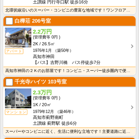
土讃線 円行寺口駅 徒歩16分
北環状線沿いのスーパー・コンビニの豊富な地域です！ワンフロアに2世帯ずつなので窓が多く、風通しの良い･･･
白樺荘
206号室
2.2万円
0円
2K
26.5㎡
1976年1月
（築50年）
アパート
高知市神田
【バス】吉野川橋 バス停徒歩7分
高知市神田の２Ｋのお部屋です！コンビニ・スーパー徒歩圏内で便利です！バス・トイレ別なので、ゆったり湯･･･
千光寺ハイツ
103号室
2.3万円
0円
1K
20㎡
1979年12月
（築46年）
マンション
高知市薊野南町
土讃線 薊野駅 徒歩6分
スーパーやコンビニに近く、生活に便利な立地です！主要道路に近いので、中心地へのアクセスも良好！