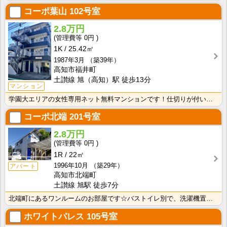
コーポ葉山
102号室
2.8万円
0円
1K
25.42㎡
1987年3月
（築39年）
高知市福井町
土讃線 旭（高知）駅 徒歩13分
マンション
学園大エリアの女性専用ネット無料マンションです！仕切りが付いたクローゼットで収納しやすいですね！
コーポ北端
201号室
2.8万円
0円
1R
22㎡
1996年10月
（築29年）
アパート
高知市北端町
土讃線 旭駅 徒歩7分
北端町にあるワンルームのお部屋です☆バストイレ別で、洗濯機置き場も室内です♪
ホワイトパレス
105号室