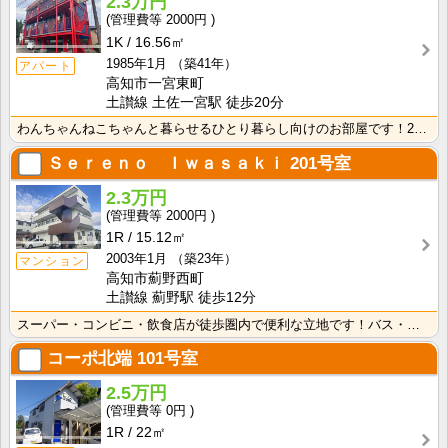
2.3万円
2000円
1K
16.56㎡
1985年1月
（築41年）
アパート
高知市一宮東町
土讃線 土佐一宮駅 徒歩20分
わんちゃんねこちゃんと暮らせるひとり暮らし向けのお部屋です！2026年6月下旬、ネット無料（Wi-F･･･
Ｓｅｒｅｎｏ Ｉｗａｓａｋｉ
201号室
2.3万円
2000円
1R
15.12㎡
2003年1月
（築23年）
マンション
高知市薊野西町
土讃線 薊野駅 徒歩12分
スーパー・コンビニ・飲食店が徒歩圏内で便利な立地です！バス・トイレ別なので、ゆったり湯船に浸かれます･･･
コーポ北端
101号室
2.5万円
0円
1R
22㎡