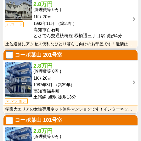
2.8万円
0円
1K
20㎡
1992年11月
（築33年）
アパート
高知市百石町
とさでん交通桟橋線 桟橋通三丁目駅 徒歩4分
土佐道路にアクセス便利なひとり暮らし向けのお部屋です！近隣はスーパーやコンビニの豊富な暮らしやすいエ･･･
コーポ葉山
201号室
2.8万円
0円
1K
20㎡
1987年3月
（築39年）
高知市福井町
土讃線 旭駅 徒歩13分
マンション
学園大エリアの女性専用ネット無料マンションです！インターネット月額接続使用無料なので、月々の生活費の･･･
コーポ葉山
101号室
2.8万円
0円