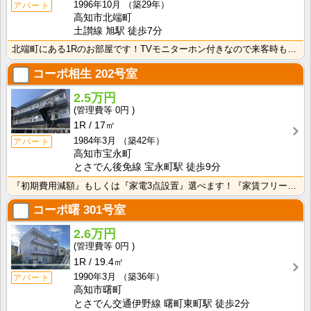
1996年10月
（築29年）
アパート
高知市北端町
土讃線 旭駅 徒歩7分
北端町にある1Rのお部屋です！TVモニターホン付きなので来客時も安心！室内に洗濯機を置けるので家電を･･･
コーポ相生
202号室
2.5万円
0円
1R
17㎡
1984年3月
（築42年）
アパート
高知市宝永町
とさでん後免線 宝永町駅 徒歩9分
『初期費用減額』もしくは『家電3点設置』選べます！『家賃フリーレント1ヶ月・鍵交換費用免除』ｏｒ『洗･･･
コーポ曙
301号室
2.6万円
0円
1R
19.4㎡
1990年3月
（築36年）
アパート
高知市曙町
とさでん交通伊野線 曙町東町駅 徒歩2分