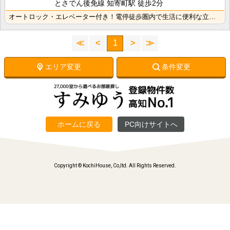
とさでん後免線 知寄町駅 徒歩2分
オートロック・エレベーター付き！電停徒歩圏内で生活に便利な立地です♪
≪
<
1
>
≫
エリア変更
条件変更
ホームに戻る
PC向けサイトへ
Copyright © KochiHouse, Co,ltd. All Rights Reserved.