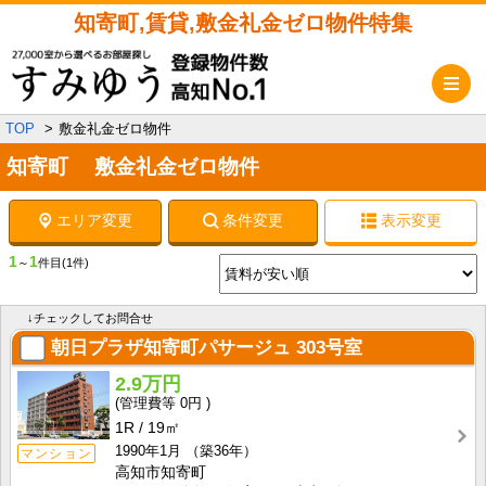
知寄町,賃貸,敷金礼金ゼロ物件特集
メ
TOP
敷金礼金ゼロ物件
知寄町 敷金礼金ゼロ物件
エリア変更
条件変更
表示変更
1
1
～
件目
(1件)
↓チェックしてお問合せ
朝日プラザ知寄町パサージュ
303号室
2.9万円
0円
1R
19㎡
1990年1月
（築36年）
マンション
高知市知寄町