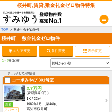
桜井町,賃貸,敷金礼金ゼロ物件特集
メ
TOP
敷金礼金ゼロ物件
桜井町 敷金礼金ゼロ物件
エリア変更
条件変更
表示変更
1
3
～
件目
(3件)
↓チェックしてお問合せ
コーポみやび
301号室
2.7万円
0円
1K
22㎡
1982年1月
（築44年）
新着
高知市桜井町
アパート