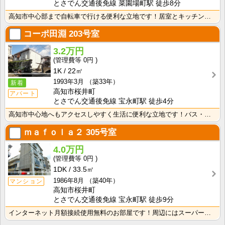
とさでん交通後免線 菜園場町駅 徒歩8分
高知市中心部まで自転車で行ける便利な立地です！居室とキッチンが独立している1Ｋのお部屋なので、におい･･･
コーポ田淵
203号室
3.2万円
0円
1K
22㎡
1993年3月
（築33年）
新着
高知市桜井町
アパート
とさでん交通後免線 宝永町駅 徒歩4分
高知市中心地へもアクセスしやすく生活に便利な立地です！バス・トイレ別なので、ゆったり湯船に浸かれます･･･
ｍａｆｏｌａ２
305号室
4.0万円
0円
1DK
33.5㎡
1986年8月
（築40年）
マンション
高知市桜井町
とさでん交通後免線 宝永町駅 徒歩9分
インターネット月額接続使用無料のお部屋です！周辺にはスーパーあり♪ＴＶモニターフォン付きで来客時も安･･･