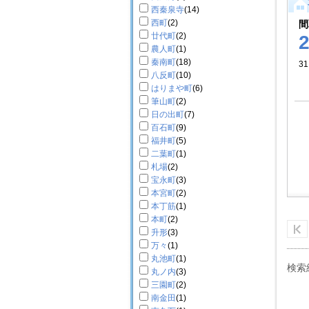
西秦泉寺
(14)
西町
(2)
間
廿代町
(2)
農人町
(1)
秦南町
(18)
31
八反町
(10)
はりまや町
(6)
筆山町
(2)
日の出町
(7)
百石町
(9)
福井町
(5)
二葉町
(1)
札場
(2)
宝永町
(3)
本宮町
(2)
本丁筋
(1)
本町
(2)
升形
(3)
万々
(1)
丸池町
(1)
検索
丸ノ内
(3)
三園町
(2)
南金田
(1)