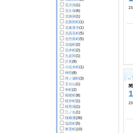
北川添
(1)
23
北久保
(6)
北御座
(1)
北新田町
(1)
北秦泉寺
(1)
北高見町
(5)
北竹島町
(5)
北端町
(2)
北本町
(2)
九反田
(1)
介良
(9)
小石木町
(1)
神田
(8)
河ノ瀬町
(3)
五台山
(1)
間
幸町
(2)
相模町
(8)
桜井町
(1)
23
桜馬場
(1)
三ノ丸
(1)
桟橋通
(36)
塩田町
(5)
東雲町
(10)