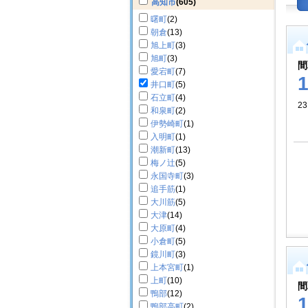
高知市
(605)
曙町
(2)
朝倉
(13)
旭上町
(3)
旭町
(3)
間
愛宕町
(7)
井口町
(5)
石立町
(4)
23
和泉町
(2)
伊勢崎町
(1)
入明町
(1)
潮新町
(13)
梅ノ辻
(5)
永国寺町
(3)
追手筋
(1)
大川筋
(5)
大津
(14)
大原町
(4)
小倉町
(5)
鏡川町
(3)
上本宮町
(1)
上町
(10)
間
鴨部
(12)
鴨部高町
(2)