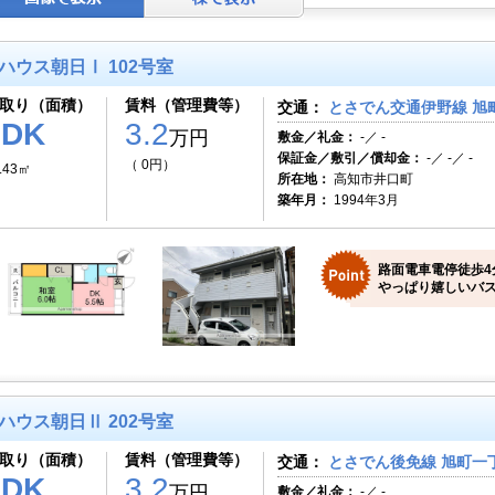
ハウス朝日Ⅰ 102号室
取り（面積）
賃料（管理費等）
交通：
とさでん交通伊野線 旭町
1DK
3.2
万円
敷金／礼金：
-／ -
保証金／敷引／償却金：
-／ -／ -
（ 0円）
.43㎡
所在地：
高知市井口町
築年月：
1994年3月
路面電車電停徒歩4
やっぱり嬉しいバス
ハウス朝日Ⅱ 202号室
取り（面積）
賃料（管理費等）
交通：
とさでん後免線 旭町一丁
1DK
3.2
万円
敷金／礼金：
-／ -