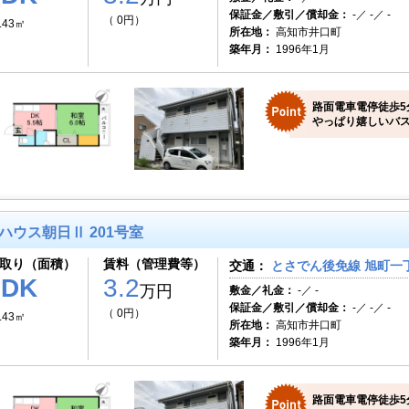
保証金／敷引／償却金：
-／ -／ -
（ 0円）
.43㎡
所在地：
高知市井口町
築年月：
1996年1月
路面電車電停徒歩5
やっぱり嬉しいバス
ハウス朝日Ⅱ 201号室
取り（面積）
賃料（管理費等）
交通：
とさでん後免線 旭町一丁
1DK
3.2
万円
敷金／礼金：
-／ -
保証金／敷引／償却金：
-／ -／ -
（ 0円）
.43㎡
所在地：
高知市井口町
築年月：
1996年1月
路面電車電停徒歩5