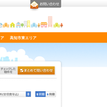
リア
高知市東エリア
料(管理費等込)