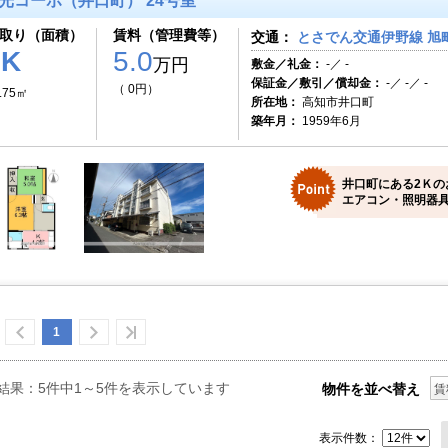
光コーポ（井口町） 24号室
取り（面積）
賃料（管理費等）
交通：
とさでん交通伊野線 旭町
2K
5.0
万円
敷金／礼金：
-／ -
保証金／敷引／償却金：
-／ -／ -
（ 0円）
.75㎡
所在地：
高知市井口町
築年月：
1959年6月
井口町にある2Ｋの
エアコン・照明器具
1
結果：5件中1～5件を表示しています
物件を並べ替え
賃
表示件数：