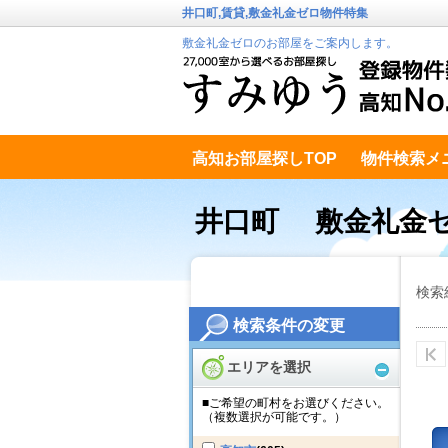
井口町,賃貸,敷金礼金ゼロ物件特集
敷金礼金ゼロのお部屋をご案内します。
高知お部屋探しTOP
物件検索メ
高知市南エリア
テキストデータ
井口町 敷金礼金
検索
検索条件の変更
エリアを選択
■ご希望の町村をお選びください。
（複数選択が可能です。）