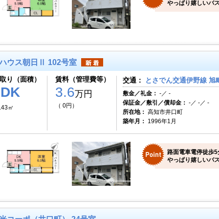
やっぱり嬉しいバス
ハウス朝日Ⅱ 102号室
取り（面積）
賃料（管理費等）
交通：
とさでん交通伊野線 旭町
1DK
3.6
万円
敷金／礼金：
-／ -
保証金／敷引／償却金：
-／ -／ -
（ 0円）
.43㎡
所在地：
高知市井口町
築年月：
1996年1月
路面電車電停徒歩5
やっぱり嬉しいバス