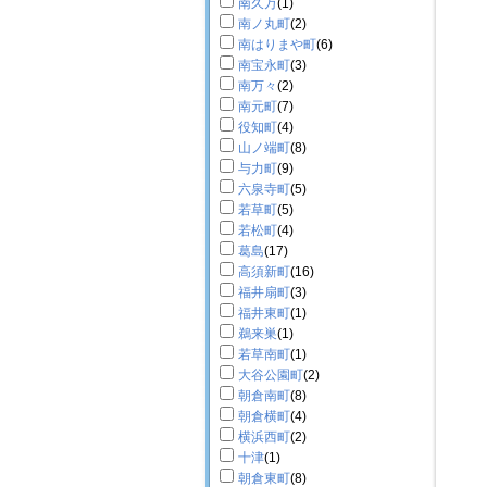
南久万
(1)
南ノ丸町
(2)
南はりまや町
(6)
南宝永町
(3)
南万々
(2)
南元町
(7)
役知町
(4)
山ノ端町
(8)
与力町
(9)
六泉寺町
(5)
若草町
(5)
若松町
(4)
葛島
(17)
高須新町
(16)
福井扇町
(3)
福井東町
(1)
鵜来巣
(1)
若草南町
(1)
大谷公園町
(2)
朝倉南町
(8)
朝倉横町
(4)
横浜西町
(2)
十津
(1)
朝倉東町
(8)