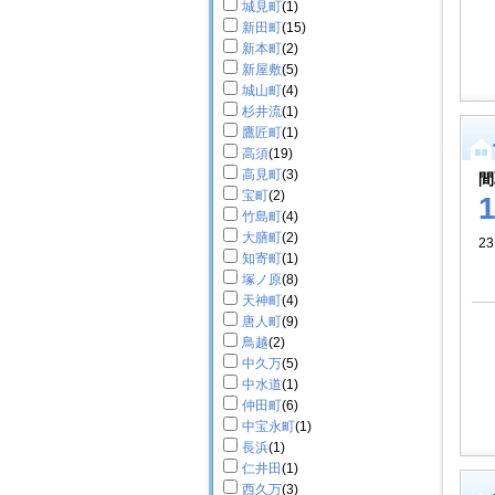
城見町
(1)
新田町
(15)
新本町
(2)
新屋敷
(5)
城山町
(4)
杉井流
(1)
鷹匠町
(1)
高須
(19)
高見町
(3)
間
宝町
(2)
竹島町
(4)
大膳町
(2)
23
知寄町
(1)
塚ノ原
(8)
天神町
(4)
唐人町
(9)
鳥越
(2)
中久万
(5)
中水道
(1)
仲田町
(6)
中宝永町
(1)
長浜
(1)
仁井田
(1)
西久万
(3)