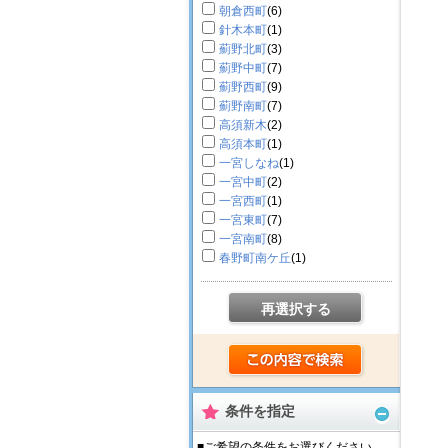
朝倉西町
(6)
針木本町
(1)
薊野北町
(3)
薊野中町
(7)
薊野西町
(9)
薊野南町
(7)
高須新木
(2)
高須本町
(1)
一宮しなね
(1)
一宮中町
(2)
一宮西町
(1)
一宮東町
(7)
一宮南町
(8)
春野町南ケ丘
(1)
再選択する
条件を指定
■ご希望の条件をお選びください。