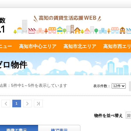
ニュー
高知市中心エリア
高知市北エリア
高知市西エ
ゼロ物件
結果：5件中1～5件を表示しています
表示件数：
1
物件を並べ替え
賃