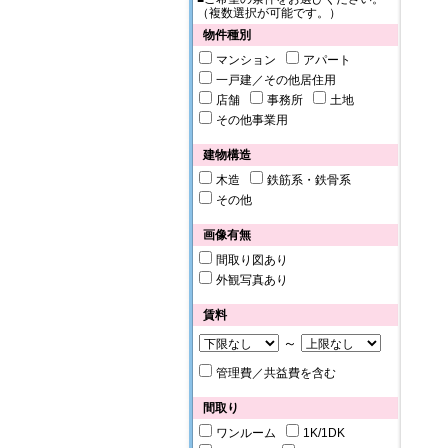
（複数選択が可能です。）
物件種別
マンション
アパート
一戸建／その他居住用
店舗
事務所
土地
その他事業用
建物構造
木造
鉄筋系・鉄骨系
その他
画像有無
間取り図あり
外観写真あり
賃料
～
管理費／共益費を含む
間取り
ワンルーム
1K/1DK