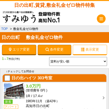
日の出町,賃貸,敷金礼金ゼロ物件特集
メ
TOP
敷金礼金ゼロ物件
日の出町 敷金礼金ゼロ物件
エリア変更
条件変更
表示変更
1
7
～
件目
(7件)
↓チェックしてお問合せ
日の出ハイツ
303号室
3.0万円
0円
1R
17.4㎡
1983年11月
（築42年）
新着
高知市日の出町
アパート