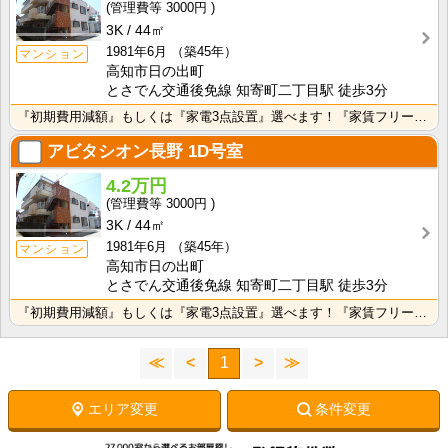
3000円
3K
44㎡
1981年6月
（築45年）
マンション
高知市日の出町
とさでん交通後免線 知寄町二丁目駅 徒歩3分
『初期費用減額』もしくは『家電3点設置』選べます！『家賃フリーレント1ヶ月・鍵交換費用免除』ｏｒ『洗･･･
アビタシオン長野
1D号室
4.2万円
3000円
3K
44㎡
1981年6月
（築45年）
マンション
高知市日の出町
とさでん交通後免線 知寄町二丁目駅 徒歩3分
『初期費用減額』もしくは『家電3点設置』選べます！『家賃フリーレント1ヶ月・鍵交換費用免除』ｏｒ『洗･･･
≪
<
1
>
≫
エリア変更
条件変更