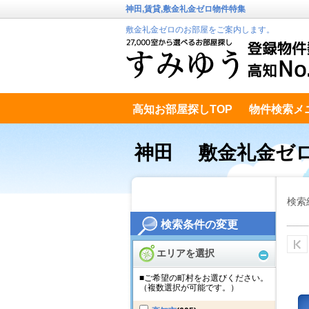
神田,賃貸,敷金礼金ゼロ物件特集
敷金礼金ゼロのお部屋をご案内します。
高知お部屋探しTOP
物件検索メ
高知市南エリア
テキストデータ
神田 敷金礼金ゼ
検索
検索条件の変更
エリアを選択
■ご希望の町村をお選びください。
（複数選択が可能です。）