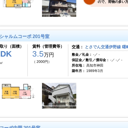
ので、荷物の多い方
シャルムコーポ 201号室
取り（面積）
賃料（管理費等）
交通：
とさでん交通伊野線 曙町
2DK
3.5
万円
敷金／礼金：
-／ -
保証金／敷引／償却金：
-／ -／ -
（ 2000円）
2㎡
所在地：
高知市神田
築年月：
1989年3月
コーポ中岡 201号室