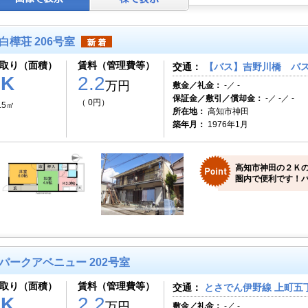
白樺荘 206号室
取り（面積）
賃料（管理費等）
交通：
【バス】吉野川橋 バス
2K
2.2
万円
敷金／礼金：
-／ -
保証金／敷引／償却金：
-／ -／ -
（ 0円）
.5㎡
所在地：
高知市神田
築年月：
1976年1月
高知市神田の２Ｋ
圏内で便利です！バ
パークアベニュー 202号室
取り（面積）
賃料（管理費等）
交通：
とさでん伊野線 上町五丁
1K
2.2
万円
敷金／礼金：
-／ -