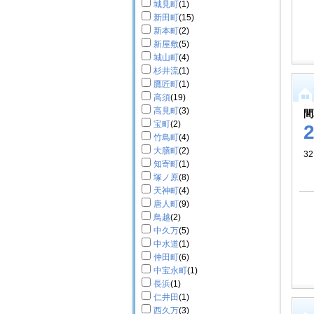
城見町
(1)
新田町
(15)
新本町
(2)
新屋敷
(5)
城山町
(4)
杉井流
(1)
鷹匠町
(1)
高須
(19)
高見町
(3)
間
宝町
(2)
竹島町
(4)
大膳町
(2)
3
知寄町
(1)
塚ノ原
(8)
天神町
(4)
唐人町
(9)
鳥越
(2)
中久万
(5)
中水道
(1)
仲田町
(6)
中宝永町
(1)
長浜
(1)
仁井田
(1)
西久万
(3)