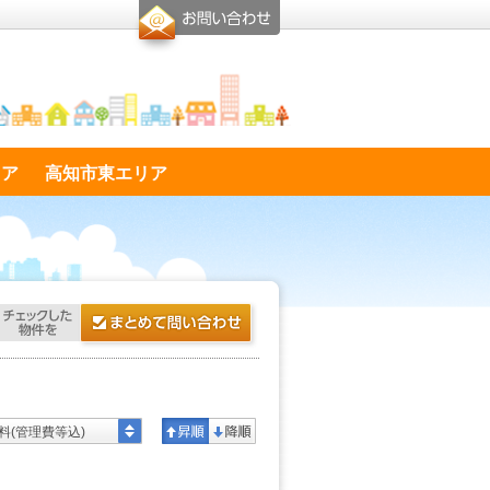
リア
高知市東エリア
料(管理費等込)