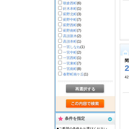
朝倉西町
(6)
針木本町
(1)
薊野北町
(3)
薊野中町
(7)
薊野西町
(9)
薊野南町
(7)
高須新木
(2)
高須本町
(1)
一宮しなね
(1)
一宮中町
(2)
一宮西町
(1)
間
一宮東町
(7)
一宮南町
(8)
春野町南ケ丘
(1)
42
再選択する
条件を指定
■ご希望の条件をお選びください。