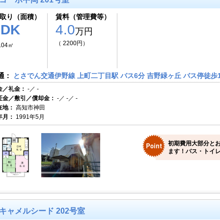
取り（面積）
賃料（管理費等）
2DK
4.0
万円
（ 2200円）
.04㎡
通：
とさでん交通伊野線 上町二丁目駅 バス6分 吉野緑ヶ丘 バス停徒歩1
金／礼金：
-／ -
証金／敷引／償却金：
-／ -／ -
在地：
高知市神田
年月：
1991年5月
初期費用大部分と
ます！バス・トイレ
キャメルシード 202号室