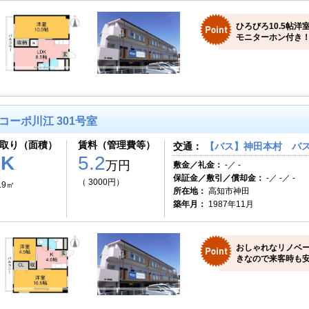
ひろびろ10.5帖洋
モニターホン付き！
コーポ川江 301号室
取り（面積）
賃料（管理費等）
交通：
【バス】神田本村 バス
2K
5.2
万円
敷金／礼金：
-／ -
保証金／敷引／償却金：
-／ -／ -
（ 3000円）
.9㎡
所在地：
高知市神田
築年月：
1987年11月
おしゃれなリノベ
きなので来客時も安