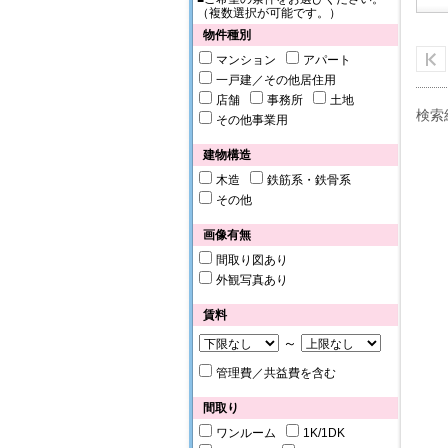
（複数選択が可能です。）
物件種別
マンション
アパート
一戸建／その他居住用
店舗
事務所
土地
検索
その他事業用
建物構造
木造
鉄筋系・鉄骨系
その他
画像有無
間取り図あり
外観写真あり
賃料
～
管理費／共益費を含む
間取り
ワンルーム
1K/1DK