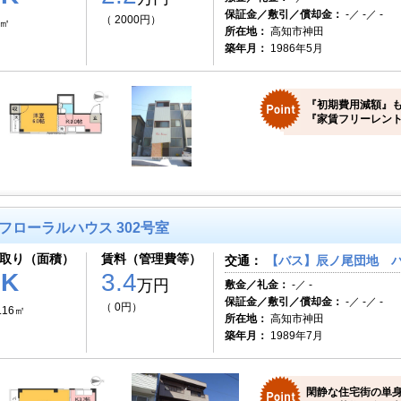
保証金／敷引／償却金：
-／ -／ -
（ 2000円）
0㎡
所在地：
高知市神田
築年月：
1986年5月
『初期費用減額』も
『家賃フリーレント
フローラルハウス 302号室
取り（面積）
賃料（管理費等）
交通：
【バス】辰ノ尾団地 バ
1K
3.4
万円
敷金／礼金：
-／ -
保証金／敷引／償却金：
-／ -／ -
（ 0円）
.16㎡
所在地：
高知市神田
築年月：
1989年7月
閑静な住宅街の単