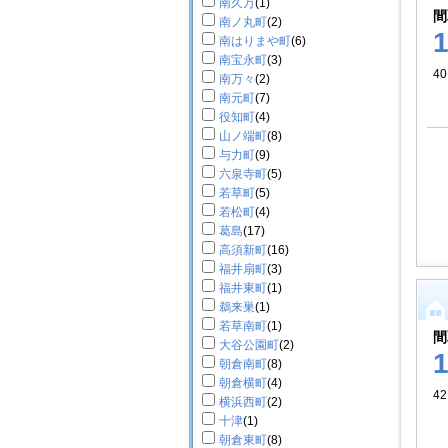
南久万
(1)
間
南ノ丸町
(2)
南はりまや町
(6)
南宝永町
(3)
40
南万々
(2)
南元町
(7)
役知町
(4)
山ノ端町
(8)
与力町
(9)
六泉寺町
(5)
若草町
(5)
若松町
(4)
葛島
(17)
高須新町
(16)
福井扇町
(3)
福井東町
(1)
鵜来巣
(1)
若草南町
(1)
間
大谷公園町
(2)
朝倉南町
(8)
朝倉横町
(4)
42
横浜西町
(2)
十津
(1)
朝倉東町
(8)