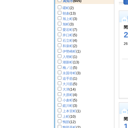
高知市
(605)
曙町
(2)
朝倉
(13)
旭上町
(3)
旭町
(3)
間
愛宕町
(7)
井口町
(5)
石立町
(4)
26
和泉町
(2)
伊勢崎町
(1)
入明町
(1)
潮新町
(13)
梅ノ辻
(5)
永国寺町
(3)
追手筋
(1)
大川筋
(5)
大津
(14)
大原町
(4)
小倉町
(5)
鏡川町
(3)
上本宮町
(1)
上町
(10)
間
鴨部
(12)
鴨部高町
(2)