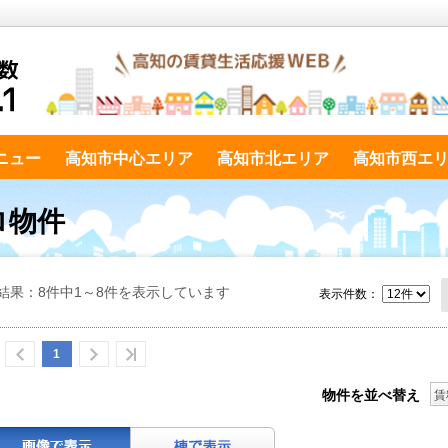
ニュー
高知市中心エリア
高知市北エリア
高知市西エ
ロ物件
結果：8件中1～8件を表示しています
表示件数：
1
物件を並べ替え
賃