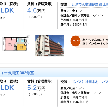
取り（面積）
賃料（管理費等）
交通：
とさでん交通伊野線 上町
1LDK
4.6
万円
敷金／礼金：
-／ -
保証金／敷引／償却金：
-／ -／ -
（ 3000円）
.5㎡
所在地：
高知市神田
築年月：
1980年4月
わんちゃんねこちゃ
屋！インターネット
コーポ川江 302号室
取り（面積）
賃料（管理費等）
交通：
【バス】神田本村 バス
1LDK
5.2
万円
敷金／礼金：
-／ -
保証金／敷引／償却金：
-／ -／ -
（ 3000円）
.9㎡
所在地：
高知市神田
築年月：
1987年11月