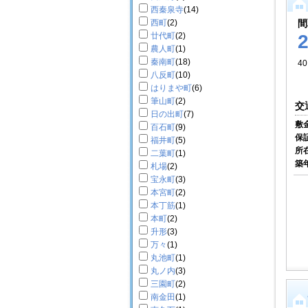
西秦泉寺
(14)
西町
(2)
間
廿代町
(2)
農人町
(1)
秦南町
(18)
40
八反町
(10)
はりまや町
(6)
筆山町
(2)
交
日の出町
(7)
敷
百石町
(9)
保
福井町
(5)
所
二葉町
(1)
築
札場
(2)
宝永町
(3)
本宮町
(2)
本丁筋
(1)
本町
(2)
升形
(3)
万々
(1)
丸池町
(1)
丸ノ内
(3)
三園町
(2)
南金田
(1)