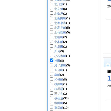
北川添
(1)
2
北久保
(6)
北御座
(1)
北新田町
(1)
北秦泉寺
(1)
北高見町
(5)
北竹島町
(5)
北端町
(2)
北本町
(2)
九反田
(1)
介良
(9)
小石木町
(1)
神田
(8)
河ノ瀬町
(3)
五台山
(1)
間
幸町
(2)
相模町
(8)
桜井町
(1)
29
桜馬場
(1)
三ノ丸
(1)
桟橋通
(36)
塩田町
(5)
東雲町
(10)