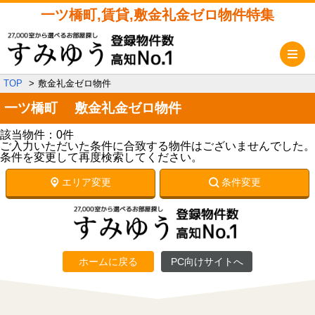
一ツ橋町,賃貸,敷金礼金ゼロ物件特集
メ
TOP
敷金礼金ゼロ物件
一ツ橋町 敷金礼金ゼロ物件
該当物件：0件
ご入力いただいた条件に合致する物件はございませんでした。
条件を変更して再度検索してください。
エリア変更
条件変更
ホームに戻る
PC向けサイトへ