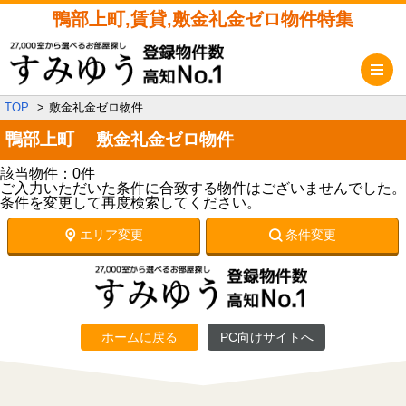
鴨部上町,賃貸,敷金礼金ゼロ物件特集
メ
TOP
敷金礼金ゼロ物件
鴨部上町 敷金礼金ゼロ物件
該当物件：0件
ご入力いただいた条件に合致する物件はございませんでした。
条件を変更して再度検索してください。
エリア変更
条件変更
ホームに戻る
PC向けサイトへ