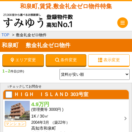
和泉町,賃貸,敷金礼金ゼロ物件特集
メ
TOP
敷金礼金ゼロ物件
和泉町 敷金礼金ゼロ物件
エリア変更
条件変更
表示変更
1
2
～
件目
(2件)
↓チェックしてお問合せ
ＨＩＧＨ ＩＳＬＡＮＤ
303号室
4.9万円
3000円
1K
30㎡
2004年3月
（築22年）
マンション
高知市和泉町