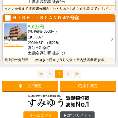
土讃線 高知駅 徒歩9分
イオン高知まで徒歩10分圏内！ひとり暮らし向けのお部屋です！バストイレ別なのでゆったり湯船で疲れを癒･･･
ＨＩＧＨ ＩＳＬＡＮＤ
401号室
5.0万円
3000円
1K
30㎡
2004年3月
（築22年）
マンション
高知市和泉町
土讃線 高知駅 徒歩9分
最上階の角部屋！ 南向きで日当り良好です！室内洗濯機置き場、独立洗面台付き！ シューズボックス・クロ･･･
≪
<
1
>
≫
エリア変更
条件変更
ホームに戻る
PC向けサイトへ