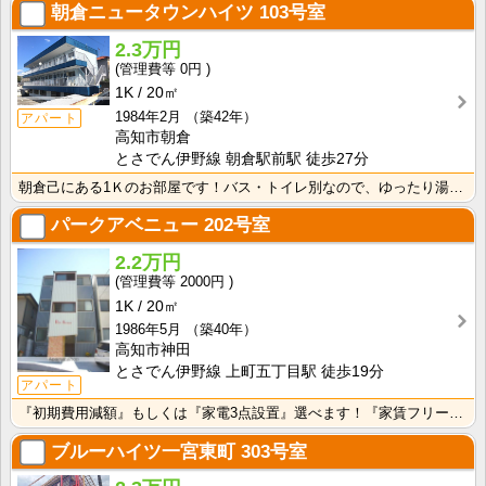
朝倉ニュータウンハイツ
103号室
2.3万円
0円
1K
20㎡
1984年2月
（築42年）
アパート
高知市朝倉
とさでん伊野線 朝倉駅前駅 徒歩27分
朝倉己にある1Ｋのお部屋です！バス・トイレ別なので、ゆったり湯船に浸かれますね！
パークアベニュー
202号室
2.2万円
2000円
1K
20㎡
1986年5月
（築40年）
高知市神田
とさでん伊野線 上町五丁目駅 徒歩19分
アパート
『初期費用減額』もしくは『家電3点設置』選べます！『家賃フリーレント1ヶ月・鍵交換費用免除』ｏｒ『洗･･･
ブルーハイツ一宮東町
303号室