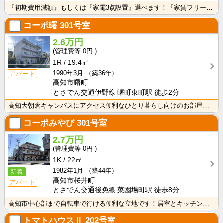
『初期費用減額』もしくは『家電3点設置』選べます！『家賃フリーレント1ヶ月・鍵交換費用免除』ｏｒ『洗･･･
コーポ曙
301号室
2.6万円
0円
1R
19.4㎡
1990年3月
（築36年）
アパート
高知市曙町
とさでん交通伊野線 曙町東町駅 徒歩2分
高知大朝倉キャンパスにアクセス便利なひとり暮らし向けのお部屋！インターネット月額接続利用料無料・水道･･･
コーポみやび
301号室
2.7万円
0円
1K
22㎡
1982年1月
（築44年）
新着
高知市桜井町
アパート
とさでん交通後免線 菜園場町駅 徒歩8分
高知市中心部まで自転車で行ける便利な立地です！居室とキッチンが独立している1Ｋのお部屋なので、におい･･･
トマトハウスⅡ
202号室