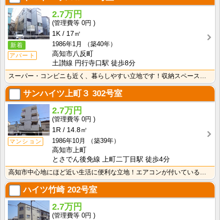
2.7万円
0円
1K
17㎡
1986年1月
（築40年）
新着
高知市八反町
アパート
土讃線 円行寺口駅 徒歩8分
スーパー・コンビニも近く、暮らしやすい立地です！収納スペースあり♪キッチンに窓がついているので、お料･･･
サンハイツ上町３
302号室
2.7万円
0円
1R
14.8㎡
1986年10月
（築39年）
マンション
高知市上町
とさでん後免線 上町二丁目駅 徒歩4分
高知市中心地にほど近い生活に便利な立地！エアコンが付いているので初期費用の節約になりますね！
ハイツ竹崎
202号室
2.7万円
0円