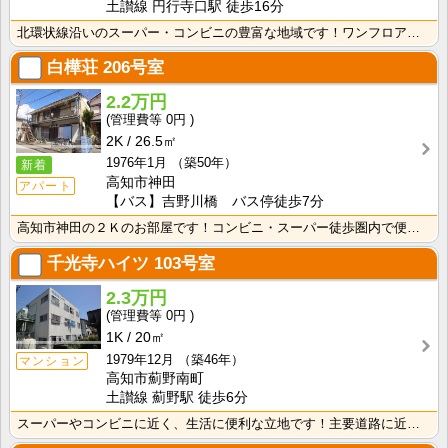
土讃線 円行寺口駅 徒歩16分
北環状線沿いのスーパー・コンビニの豊富な地域です！ワンフロアに2世帯ずつなので窓が多く、風通しの良い･･･
白樺荘
206号室
2.2万円
0円
2K
26.5㎡
1976年1月
（築50年）
新着
高知市神田
アパート
【バス】吉野川橋 バス停徒歩7分
高知市神田の２Ｋのお部屋です！コンビニ・スーパー徒歩圏内で便利です！バス・トイレ別なので、ゆったり湯･･･
千光寺ハイツ
103号室
2.3万円
0円
1K
20㎡
1979年12月
（築46年）
マンション
高知市薊野南町
土讃線 薊野駅 徒歩6分
スーパーやコンビニに近く、生活に便利な立地です！主要道路に近いので、中心地へのアクセスも良好！