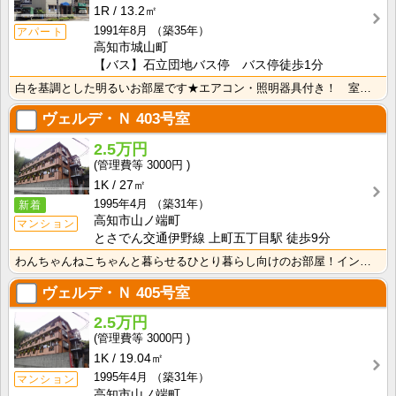
1R
13.2㎡
1991年8月
（築35年）
アパート
高知市城山町
【バス】石立団地バス停 バス停徒歩1分
白を基調とした明るいお部屋です★エアコン・照明器具付き！ 室内洗濯機置場 端部屋
ヴェルデ・Ｎ
403号室
2.5万円
3000円
1K
27㎡
1995年4月
（築31年）
新着
高知市山ノ端町
マンション
とさでん交通伊野線 上町五丁目駅 徒歩9分
わんちゃんねこちゃんと暮らせるひとり暮らし向けのお部屋！インターネット月額接続使用無料なので、月々の･･･
ヴェルデ・Ｎ
405号室
2.5万円
3000円
1K
19.04㎡
1995年4月
（築31年）
マンション
高知市山ノ端町