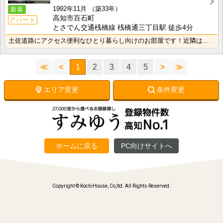
1992年11月
（築33年）
新着
高知市百石町
アパート
とさでん交通桟橋線 桟橋通三丁目駅 徒歩4分
土佐道路にアクセス便利なひとり暮らし向けのお部屋です！近隣はスーパーやコンビニの豊富な暮らしやすいエ･･･
≪
<
1
2
3
4
5
>
≫
エリア変更
条件変更
ホームに戻る
PC向けサイトへ
Copyright © KochiHouse, Co,ltd. All Rights Reserved.