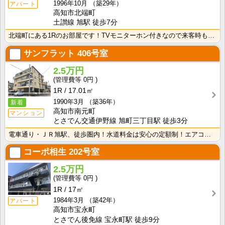
1996年10月
（築29年）
アパート
高知市北端町
土讃線 旭駅 徒歩7分
北端町にある1Rのお部屋です！TVモニターホン付きなので来客時も安心！室内に洗濯機を置けるので家電を･･･
サンフラット
406号室
2.5万円
0円
1R
17.01㎡
1990年3月
（築36年）
新着
高知市南元町
マンション
とさでん交通伊野線 旭町三丁目駅 徒歩3分
電車通り・ＪＲ旭駅、徒歩圏内！水道料金は安心の定額制！エアコン付きで初期費用を節約！
コーポ相生
202号室
2.5万円
0円
1R
17㎡
1984年3月
（築42年）
アパート
高知市宝永町
とさでん後免線 宝永町駅 徒歩9分