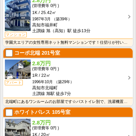
2.8万円
0円
1K
25.42㎡
1987年3月
（築39年）
高知市福井町
土讃線 旭（高知）駅 徒歩13分
マンション
学園大エリアの女性専用ネット無料マンションです！仕切りが付いたクローゼットで収納しやすいですね！
コーポ北端
201号室
2.8万円
0円
1R
22㎡
1996年10月
（築29年）
アパート
高知市北端町
土讃線 旭駅 徒歩7分
北端町にあるワンルームのお部屋です☆バストイレ別で、洗濯機置き場も室内です♪
ホワイトパレス
105号室
2.8万円
0円
1K
20㎡