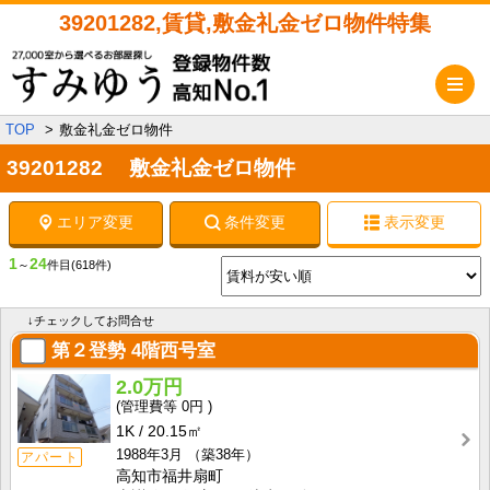
39201282,賃貸,敷金礼金ゼロ物件特集
メ
TOP
敷金礼金ゼロ物件
39201282 敷金礼金ゼロ物件
エリア変更
条件変更
表示変更
1
24
～
件目
(618件)
↓チェックしてお問合せ
第２登勢
4階西号室
2.0万円
0円
1K
20.15㎡
1988年3月
（築38年）
アパート
高知市福井扇町