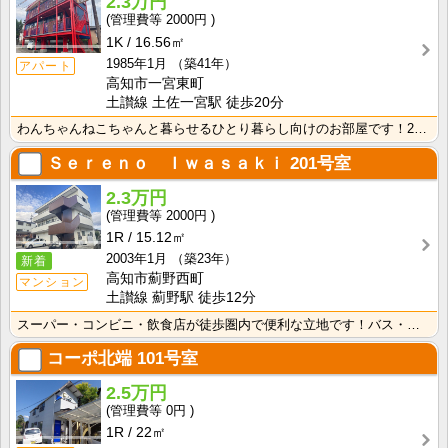
2.3万円
2000円
1K
16.56㎡
1985年1月
（築41年）
アパート
高知市一宮東町
土讃線 土佐一宮駅 徒歩20分
わんちゃんねこちゃんと暮らせるひとり暮らし向けのお部屋です！2026年6月下旬、ネット無料（Wi-F･･･
Ｓｅｒｅｎｏ Ｉｗａｓａｋｉ
201号室
2.3万円
2000円
1R
15.12㎡
2003年1月
（築23年）
新着
高知市薊野西町
マンション
土讃線 薊野駅 徒歩12分
スーパー・コンビニ・飲食店が徒歩圏内で便利な立地です！バス・トイレ別なので、ゆったり湯船に浸かれます･･･
コーポ北端
101号室
2.5万円
0円
1R
22㎡