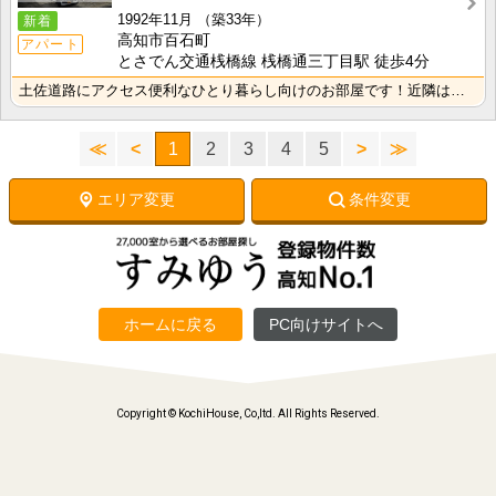
1992年11月
（築33年）
新着
高知市百石町
アパート
とさでん交通桟橋線 桟橋通三丁目駅 徒歩4分
土佐道路にアクセス便利なひとり暮らし向けのお部屋です！近隣はスーパーやコンビニの豊富な暮らしやすいエ･･･
≪
<
1
2
3
4
5
>
≫
エリア変更
条件変更
ホームに戻る
PC向けサイトへ
Copyright © KochiHouse, Co,ltd. All Rights Reserved.