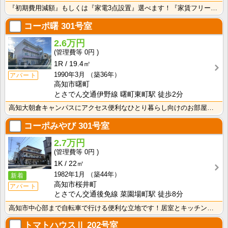
『初期費用減額』もしくは『家電3点設置』選べます！『家賃フリーレント1ヶ月・鍵交換費用免除』ｏｒ『洗･･･
コーポ曙
301号室
2.6万円
0円
1R
19.4㎡
1990年3月
（築36年）
アパート
高知市曙町
とさでん交通伊野線 曙町東町駅 徒歩2分
高知大朝倉キャンパスにアクセス便利なひとり暮らし向けのお部屋！インターネット月額接続利用料無料・水道･･･
コーポみやび
301号室
2.7万円
0円
1K
22㎡
1982年1月
（築44年）
新着
高知市桜井町
アパート
とさでん交通後免線 菜園場町駅 徒歩8分
高知市中心部まで自転車で行ける便利な立地です！居室とキッチンが独立している1Ｋのお部屋なので、におい･･･
トマトハウスⅡ
202号室