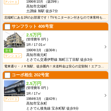
1996年10月
（築29年）
アパート
高知市北端町
土讃線 旭駅 徒歩7分
北端町にある1Rのお部屋です！TVモニターホン付きなので来客時も安心！室内に洗濯機を置けるので家電を･･･
サンフラット
406号室
2.5万円
0円
1R
17.01㎡
1990年3月
（築36年）
新着
高知市南元町
マンション
とさでん交通伊野線 旭町三丁目駅 徒歩3分
電車通り・ＪＲ旭駅、徒歩圏内！水道料金は安心の定額制！エアコン付きで初期費用を節約！
コーポ相生
202号室
2.5万円
0円
1R
17㎡
1984年3月
（築42年）
アパート
高知市宝永町
とさでん後免線 宝永町駅 徒歩9分