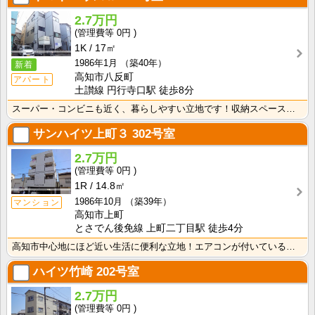
2.7万円
0円
1K
17㎡
1986年1月
（築40年）
新着
高知市八反町
アパート
土讃線 円行寺口駅 徒歩8分
スーパー・コンビニも近く、暮らしやすい立地です！収納スペースあり♪キッチンに窓がついているので、お料･･･
サンハイツ上町３
302号室
2.7万円
0円
1R
14.8㎡
1986年10月
（築39年）
マンション
高知市上町
とさでん後免線 上町二丁目駅 徒歩4分
高知市中心地にほど近い生活に便利な立地！エアコンが付いているので初期費用の節約になりますね！
ハイツ竹崎
202号室
2.7万円
0円