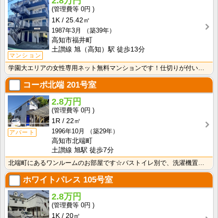
2.8万円
0円
1K
25.42㎡
1987年3月
（築39年）
高知市福井町
土讃線 旭（高知）駅 徒歩13分
マンション
学園大エリアの女性専用ネット無料マンションです！仕切りが付いたクローゼットで収納しやすいですね！
コーポ北端
201号室
2.8万円
0円
1R
22㎡
1996年10月
（築29年）
アパート
高知市北端町
土讃線 旭駅 徒歩7分
北端町にあるワンルームのお部屋です☆バストイレ別で、洗濯機置き場も室内です♪
ホワイトパレス
105号室
2.8万円
0円
1K
20㎡