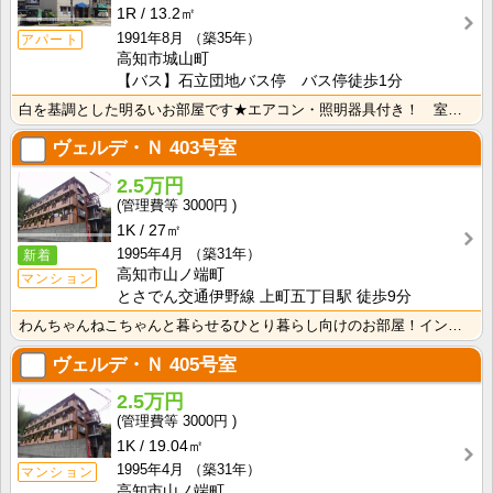
1R
13.2㎡
1991年8月
（築35年）
アパート
高知市城山町
【バス】石立団地バス停 バス停徒歩1分
白を基調とした明るいお部屋です★エアコン・照明器具付き！ 室内洗濯機置場 端部屋
ヴェルデ・Ｎ
403号室
2.5万円
3000円
1K
27㎡
1995年4月
（築31年）
新着
高知市山ノ端町
マンション
とさでん交通伊野線 上町五丁目駅 徒歩9分
わんちゃんねこちゃんと暮らせるひとり暮らし向けのお部屋！インターネット月額接続使用無料なので、月々の･･･
ヴェルデ・Ｎ
405号室
2.5万円
3000円
1K
19.04㎡
1995年4月
（築31年）
マンション
高知市山ノ端町