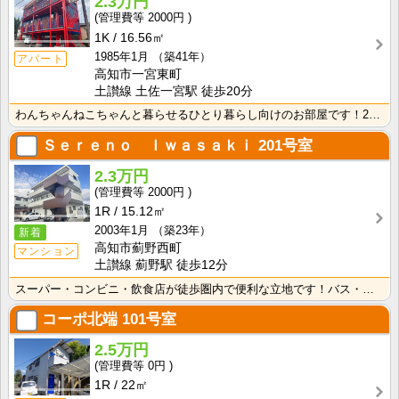
2.3万円
2000円
1K
16.56㎡
1985年1月
（築41年）
アパート
高知市一宮東町
土讃線 土佐一宮駅 徒歩20分
わんちゃんねこちゃんと暮らせるひとり暮らし向けのお部屋です！2026年6月下旬、ネット無料（Wi-F･･･
Ｓｅｒｅｎｏ Ｉｗａｓａｋｉ
201号室
2.3万円
2000円
1R
15.12㎡
2003年1月
（築23年）
新着
高知市薊野西町
マンション
土讃線 薊野駅 徒歩12分
スーパー・コンビニ・飲食店が徒歩圏内で便利な立地です！バス・トイレ別なので、ゆったり湯船に浸かれます･･･
コーポ北端
101号室
2.5万円
0円
1R
22㎡