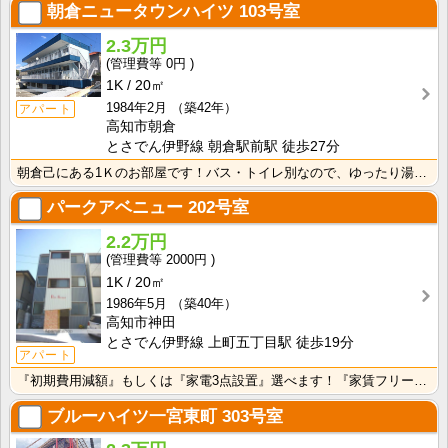
朝倉ニュータウンハイツ
103号室
2.3万円
0円
1K
20㎡
1984年2月
（築42年）
アパート
高知市朝倉
とさでん伊野線 朝倉駅前駅 徒歩27分
朝倉己にある1Ｋのお部屋です！バス・トイレ別なので、ゆったり湯船に浸かれますね！
パークアベニュー
202号室
2.2万円
2000円
1K
20㎡
1986年5月
（築40年）
高知市神田
とさでん伊野線 上町五丁目駅 徒歩19分
アパート
『初期費用減額』もしくは『家電3点設置』選べます！『家賃フリーレント1ヶ月・鍵交換費用免除』ｏｒ『洗･･･
ブルーハイツ一宮東町
303号室