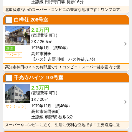
土讃線 円行寺口駅 徒歩16分
北環状線沿いのスーパー・コンビニの豊富な地域です！ワンフロアに2世帯ずつなので窓が多く、風通しの良い･･･
白樺荘
206号室
2.2万円
0円
2K
26.5㎡
1976年1月
（築50年）
新着
高知市神田
アパート
【バス】吉野川橋 バス停徒歩7分
高知市神田の２Ｋのお部屋です！コンビニ・スーパー徒歩圏内で便利です！バス・トイレ別なので、ゆったり湯･･･
千光寺ハイツ
103号室
2.3万円
0円
1K
20㎡
1979年12月
（築46年）
マンション
高知市薊野南町
土讃線 薊野駅 徒歩6分
スーパーやコンビニに近く、生活に便利な立地です！主要道路に近いので、中心地へのアクセスも良好！