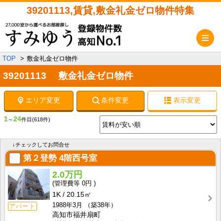
39201113,賃貸,敷金礼金ゼロ物件特集
メ
TOP
敷金礼金ゼロ物件
39201113 敷金礼金ゼロ物件
エリア変更
条件変更
表示変更
1
24
～
件目
(618件)
↓チェックしてお問合せ
第２登勢
4階西号室
2.0万円
0円
1K
20.15㎡
1988年3月
（築38年）
アパート
高知市福井扇町