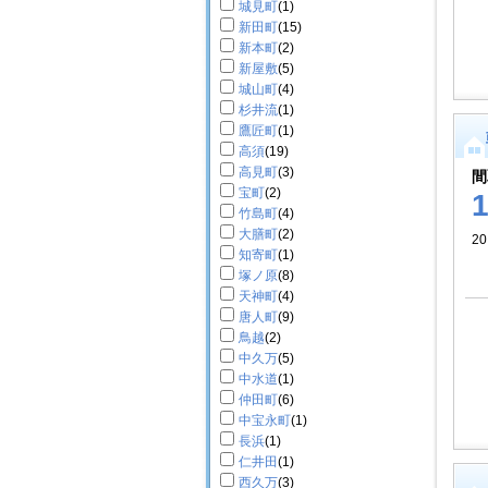
城見町
(1)
新田町
(15)
新本町
(2)
新屋敷
(5)
城山町
(4)
杉井流
(1)
鷹匠町
(1)
高須
(19)
高見町
(3)
間
宝町
(2)
竹島町
(4)
大膳町
(2)
2
知寄町
(1)
塚ノ原
(8)
天神町
(4)
唐人町
(9)
鳥越
(2)
中久万
(5)
中水道
(1)
仲田町
(6)
中宝永町
(1)
長浜
(1)
仁井田
(1)
西久万
(3)