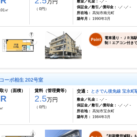
1R
2.5
万円
敷金／礼金：
-／ -
保証金／敷引／償却金：
-／ -／ -
（ 0円）
.01㎡
所在地：
高知市南元町
築年月：
1990年3月
電車通り・ＪＲ旭
制！エアコン付き
コーポ相生 202号室
取り（面積）
賃料（管理費等）
交通：
とさでん後免線 宝永町駅
1R
2.5
万円
敷金／礼金：
-／ -
保証金／敷引／償却金：
-／ -／ -
（ 0円）
7㎡
所在地：
高知市宝永町
築年月：
1984年3月
『初期費用減額』も