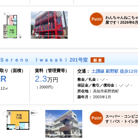
わんちゃんねこち
屋です！2026年6月
Ｓｅｒｅｎｏ Ｉｗａｓａｋｉ 201号室
取り（面積）
賃料（管理費等）
交通：
土讃線 薊野駅 徒歩12分
1R
2.3
万円
敷金／礼金：
-／ -
保証金／敷引／償却金：
-／ -／ -
（ 2000円）
.12㎡
所在地：
高知市薊野西町
築年月：
2003年1月
スーパー・コンビ
す！バス・トイレ別