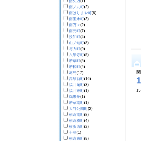
南久万
(1)
南ノ丸町
(2)
南はりまや町
(6)
南宝永町
(3)
南万々
(2)
南元町
(7)
役知町
(4)
山ノ端町
(8)
与力町
(9)
六泉寺町
(5)
若草町
(5)
若松町
(4)
間
葛島
(17)
高須新町
(16)
福井扇町
(3)
15
福井東町
(1)
鵜来巣
(1)
若草南町
(1)
大谷公園町
(2)
朝倉南町
(8)
朝倉横町
(4)
横浜西町
(2)
十津
(1)
朝倉東町
(8)