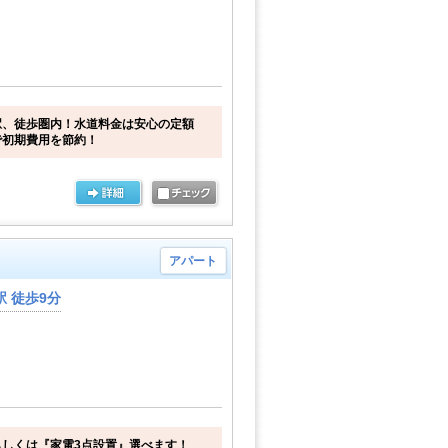
駅、徒歩圏内！水道料金は安心の定額
で初期費用を節約！
アパート
 徒歩9分
しくは『家電3点設置』選べます！