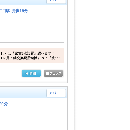
アパート
目駅 徒歩19分
しくは『家電3点設置』選べます！
1ヶ月・鍵交換費用免除』ｏｒ『洗･･･
アパート
20分