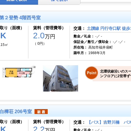
第２登勢 4階西号室
取り（面積）
賃料（管理費等）
交通：
土讃線 円行寺口駅 徒歩
1K
2.0
万円
敷金／礼金：
-／ -
保証金／敷引／償却金：
-／ -／ -
（ 0円）
.15㎡
所在地：
高知市福井扇町
築年月：
1988年3月
北環状線沿いのス
ンフロアに2世帯ず
白樺荘 206号室
取り（面積）
賃料（管理費等）
交通：
【バス】吉野川橋 バス
2K
2.2
万円
敷金／礼金：
-／ -