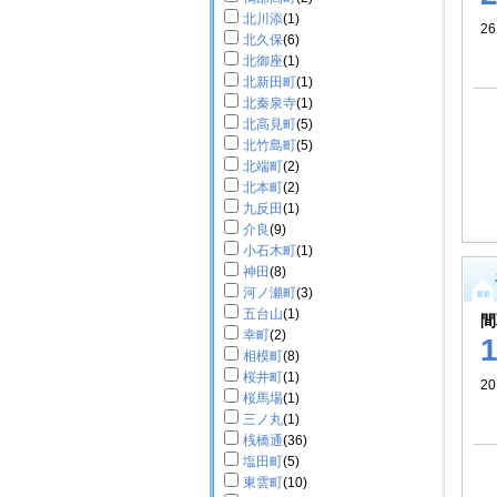
北川添
(1)
26
北久保
(6)
北御座
(1)
北新田町
(1)
北秦泉寺
(1)
北高見町
(5)
北竹島町
(5)
北端町
(2)
北本町
(2)
九反田
(1)
介良
(9)
小石木町
(1)
神田
(8)
河ノ瀬町
(3)
五台山
(1)
間
幸町
(2)
相模町
(8)
桜井町
(1)
2
桜馬場
(1)
三ノ丸
(1)
桟橋通
(36)
塩田町
(5)
東雲町
(10)