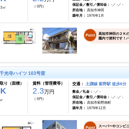
保証金／敷引／償却金：
-／ -／ -
（ 0円）
.5㎡
所在地：
高知市神田
築年月：
1976年1月
高知市神田の２Ｋ
圏内で便利です！バ
千光寺ハイツ 103号室
取り（面積）
賃料（管理費等）
交通：
土讃線 薊野駅 徒歩6分
1K
2.3
万円
敷金／礼金：
-／ -
保証金／敷引／償却金：
-／ -／ -
（ 0円）
0㎡
所在地：
高知市薊野南町
築年月：
1979年12月
スーパーやコンビ