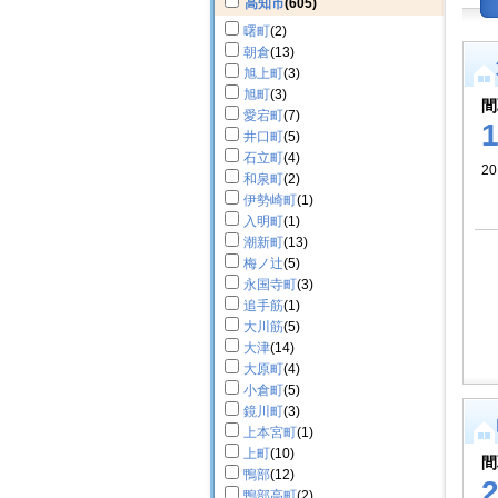
高知市
(605)
曙町
(2)
朝倉
(13)
旭上町
(3)
旭町
(3)
間
愛宕町
(7)
井口町
(5)
石立町
(4)
20
和泉町
(2)
伊勢崎町
(1)
入明町
(1)
潮新町
(13)
梅ノ辻
(5)
永国寺町
(3)
追手筋
(1)
大川筋
(5)
大津
(14)
大原町
(4)
小倉町
(5)
鏡川町
(3)
上本宮町
(1)
上町
(10)
間
鴨部
(12)
鴨部高町
(2)