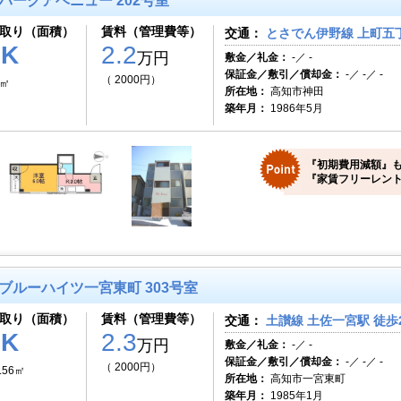
パークアベニュー 202号室
取り（面積）
賃料（管理費等）
交通：
とさでん伊野線 上町五丁
1K
2.2
万円
敷金／礼金：
-／ -
保証金／敷引／償却金：
-／ -／ -
（ 2000円）
0㎡
所在地：
高知市神田
築年月：
1986年5月
『初期費用減額』も
『家賃フリーレント
ブルーハイツ一宮東町 303号室
取り（面積）
賃料（管理費等）
交通：
土讃線 土佐一宮駅 徒歩
1K
2.3
万円
敷金／礼金：
-／ -
保証金／敷引／償却金：
-／ -／ -
（ 2000円）
.56㎡
所在地：
高知市一宮東町
築年月：
1985年1月