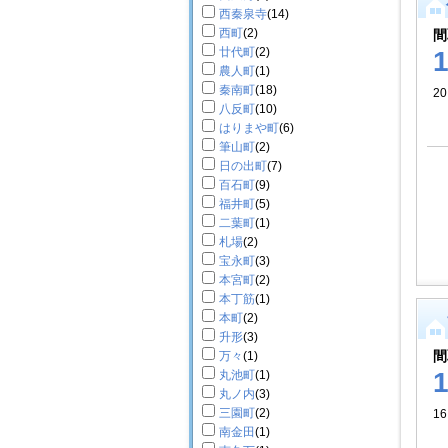
西秦泉寺
(14)
西町
(2)
間
廿代町
(2)
農人町
(1)
秦南町
(18)
2
八反町
(10)
はりまや町
(6)
筆山町
(2)
日の出町
(7)
百石町
(9)
福井町
(5)
二葉町
(1)
札場
(2)
宝永町
(3)
本宮町
(2)
本丁筋
(1)
本町
(2)
升形
(3)
間
万々
(1)
丸池町
(1)
丸ノ内
(3)
三園町
(2)
16
南金田
(1)