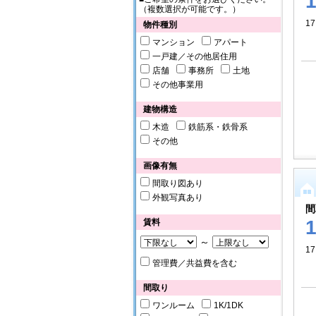
（複数選択が可能です。）
17
物件種別
マンション
アパート
一戸建／その他居住用
店舗
事務所
土地
その他事業用
建物構造
木造
鉄筋系・鉄骨系
その他
画像有無
間取り図あり
外観写真あり
間
賃料
～
1
管理費／共益費を含む
間取り
ワンルーム
1K/1DK