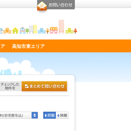
リア
高知市東エリア
料(管理費等込)