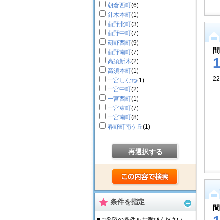
朝倉西町
(6)
針木本町
(1)
薊野北町
(3)
薊野中町
(7)
薊野西町
(9)
間
薊野南町
(7)
高須新木
(2)
高須本町
(1)
2
一宮しなね
(1)
一宮中町
(2)
一宮西町
(1)
一宮東町
(7)
一宮南町
(8)
春野町南ケ丘
(1)
再選択する
条件を指定
間
■ご希望の条件をお選びください。