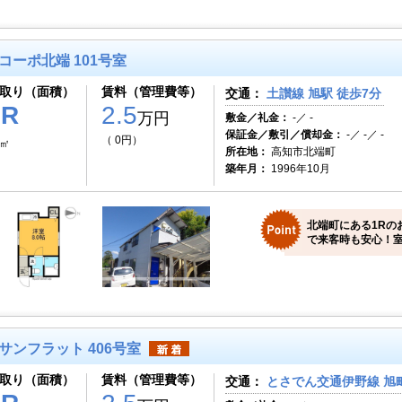
コーポ北端 101号室
取り（面積）
賃料（管理費等）
交通：
土讃線 旭駅 徒歩7分
1R
2.5
万円
敷金／礼金：
-／ -
保証金／敷引／償却金：
-／ -／ -
（ 0円）
2㎡
所在地：
高知市北端町
築年月：
1996年10月
北端町にある1Rの
で来客時も安心！室
サンフラット 406号室
取り（面積）
賃料（管理費等）
交通：
とさでん交通伊野線 旭町