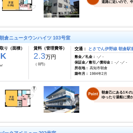
道路に近いので、
朝倉ニュータウンハイツ 103号室
取り（面積）
賃料（管理費等）
交通：
とさでん伊野線 朝倉駅前
1K
2.3
万円
敷金／礼金：
-／ -
保証金／敷引／償却金：
-／ -／ -
（ 0円）
0㎡
所在地：
高知市朝倉
築年月：
1984年2月
朝倉己にある1Ｋの
ゆったり湯船に浸