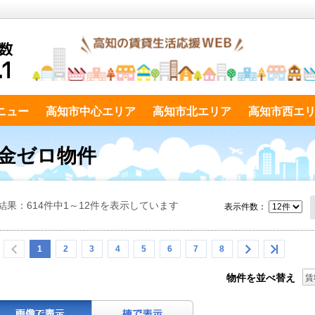
ニュー
高知市中心エリア
高知市北エリア
高知市西エ
礼金ゼロ物件
結果：614件中1～12件を表示しています
表示件数：
1
2
3
4
5
6
7
8
物件を並べ替え
賃