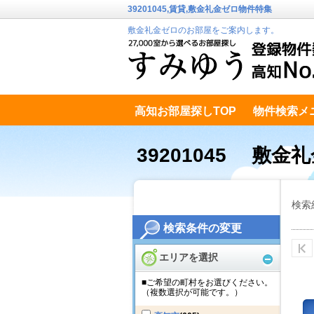
39201045,賃貸,敷金礼金ゼロ物件特集
敷金礼金ゼロのお部屋をご案内します。
高知お部屋探しTOP
物件検索メ
高知市南エリア
テキストデータ
39201045 敷金
検索
検索条件の変更
エリアを選択
■ご希望の町村をお選びください。
（複数選択が可能です。）