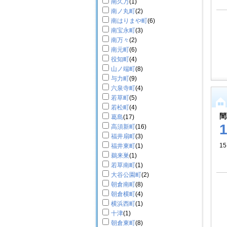
南久万
(1)
南ノ丸町
(2)
南はりまや町
(6)
南宝永町
(3)
南万々
(2)
南元町
(6)
役知町
(4)
山ノ端町
(8)
与力町
(9)
六泉寺町
(4)
若草町
(5)
若松町
(4)
間
葛島
(17)
高須新町
(16)
福井扇町
(3)
15
福井東町
(1)
鵜来巣
(1)
若草南町
(1)
大谷公園町
(2)
朝倉南町
(8)
朝倉横町
(4)
横浜西町
(1)
十津
(1)
朝倉東町
(8)