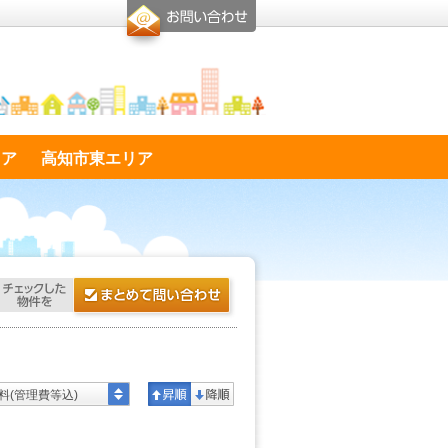
リア
高知市東エリア
料(管理費等込)