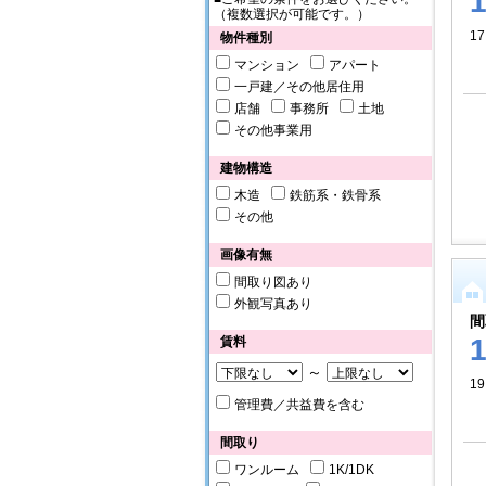
（複数選択が可能です。）
1
物件種別
マンション
アパート
一戸建／その他居住用
店舗
事務所
土地
その他事業用
建物構造
木造
鉄筋系・鉄骨系
その他
画像有無
間取り図あり
外観写真あり
間
賃料
～
19
管理費／共益費を含む
間取り
ワンルーム
1K/1DK