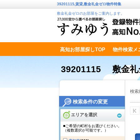
39201115,賃貸,敷金礼金ゼロ物件特集
敷金礼金ゼロのお部屋をご案内します。
高知お部屋探しTOP
物件検索メ
高知市南エリア
テキストデータ
39201115 敷金
検索
検索条件の変更
エリアを選択
■ご希望の町村をお選びください。
（複数選択が可能です。）