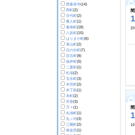
西秦泉寺
(14)
西町
(2)
間
廿代町
(2)
農人町
(1)
秦南町
(18)
2
八反町
(10)
はりまや町
(6)
筆山町
(2)
日の出町
(7)
百石町
(9)
福井町
(5)
二葉町
(1)
札場
(2)
宝永町
(3)
本宮町
(2)
本丁筋
(1)
本町
(2)
升形
(3)
間
万々
(1)
丸池町
(1)
丸ノ内
(3)
三園町
(2)
16
南金田
(1)