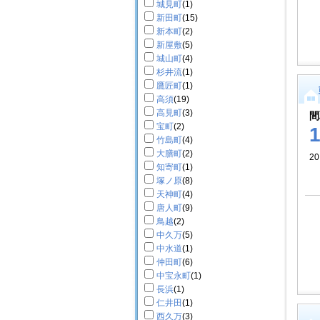
城見町
(1)
新田町
(15)
新本町
(2)
新屋敷
(5)
城山町
(4)
杉井流
(1)
鷹匠町
(1)
高須
(19)
高見町
(3)
間
宝町
(2)
竹島町
(4)
大膳町
(2)
2
知寄町
(1)
塚ノ原
(8)
天神町
(4)
唐人町
(9)
鳥越
(2)
中久万
(5)
中水道
(1)
仲田町
(6)
中宝永町
(1)
長浜
(1)
仁井田
(1)
西久万
(3)