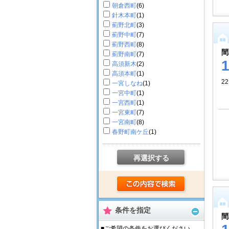
朝倉西町
(6)
針木本町
(1)
薊野北町
(3)
薊野中町
(7)
薊野西町
(8)
間
薊野南町
(7)
高須新木
(2)
高須本町
(1)
2
一宮しなね
(1)
一宮中町
(1)
一宮西町
(1)
一宮東町
(7)
一宮南町
(8)
春野町南ケ丘
(1)
再選択する
条件を指定
間
■ご希望の条件をお選びください。