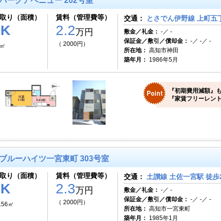
パークアベニュー 202号室
取り（面積）
賃料（管理費等）
交通：
とさでん伊野線 上町五丁
1K
2.2
万円
敷金／礼金：
-／ -
保証金／敷引／償却金：
-／ -／ -
（ 2000円）
0㎡
所在地：
高知市神田
築年月：
1986年5月
『初期費用減額』も
『家賃フリーレント
ブルーハイツ一宮東町 303号室
取り（面積）
賃料（管理費等）
交通：
土讃線 土佐一宮駅 徒歩
1K
2.3
万円
敷金／礼金：
-／ -
保証金／敷引／償却金：
-／ -／ -
（ 2000円）
.56㎡
所在地：
高知市一宮東町
築年月：
1985年1月