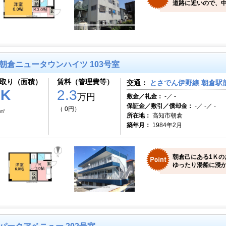
道路に近いので、
朝倉ニュータウンハイツ 103号室
取り（面積）
賃料（管理費等）
交通：
とさでん伊野線 朝倉駅前
1K
2.3
万円
敷金／礼金：
-／ -
保証金／敷引／償却金：
-／ -／ -
（ 0円）
0㎡
所在地：
高知市朝倉
築年月：
1984年2月
朝倉己にある1Ｋの
ゆったり湯船に浸