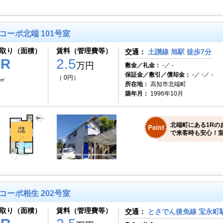
コーポ北端 101号室
取り（面積）
賃料（管理費等）
交通：
土讃線 旭駅 徒歩7分
1R
2.5
万円
敷金／礼金：
-／ -
保証金／敷引／償却金：
-／ -／ -
（ 0円）
2㎡
所在地：
高知市北端町
築年月：
1996年10月
北端町にある1Rの
で来客時も安心！室
コーポ相生 202号室
取り（面積）
賃料（管理費等）
交通：
とさでん後免線 宝永町駅