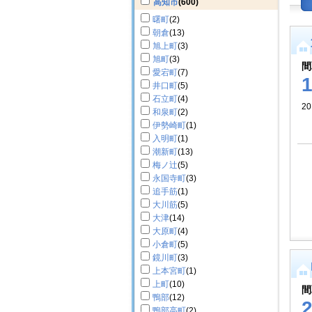
高知市
(600)
曙町
(2)
朝倉
(13)
旭上町
(3)
旭町
(3)
間
愛宕町
(7)
井口町
(5)
石立町
(4)
20
和泉町
(2)
伊勢崎町
(1)
入明町
(1)
潮新町
(13)
梅ノ辻
(5)
永国寺町
(3)
追手筋
(1)
大川筋
(5)
大津
(14)
大原町
(4)
小倉町
(5)
鏡川町
(3)
上本宮町
(1)
上町
(10)
間
鴨部
(12)
鴨部高町
(2)