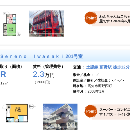
わんちゃんねこち
屋です！2026年6月
Ｓｅｒｅｎｏ Ｉｗａｓａｋｉ 201号室
取り（面積）
賃料（管理費等）
交通：
土讃線 薊野駅 徒歩12分
1R
2.3
万円
敷金／礼金：
-／ -
保証金／敷引／償却金：
-／ -／ -
（ 2000円）
.12㎡
所在地：
高知市薊野西町
築年月：
2003年1月
スーパー・コンビ
す！バス・トイレ別