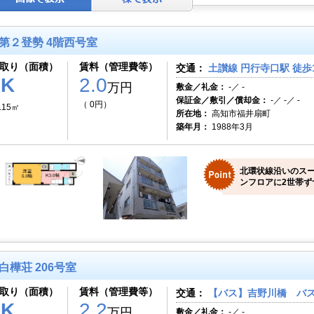
第２登勢 4階西号室
取り（面積）
賃料（管理費等）
交通：
土讃線 円行寺口駅 徒歩
1K
2.0
万円
敷金／礼金：
-／ -
保証金／敷引／償却金：
-／ -／ -
（ 0円）
.15㎡
所在地：
高知市福井扇町
築年月：
1988年3月
北環状線沿いのス
ンフロアに2世帯ず
白樺荘 206号室
取り（面積）
賃料（管理費等）
交通：
【バス】吉野川橋 バス
2K
2.2
万円
敷金／礼金：
-／ -