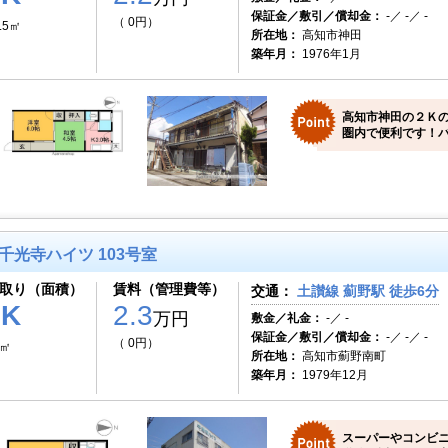
保証金／敷引／償却金：
-／ -／ -
（ 0円）
.5㎡
所在地：
高知市神田
築年月：
1976年1月
高知市神田の２Ｋ
圏内で便利です！バ
千光寺ハイツ 103号室
取り（面積）
賃料（管理費等）
交通：
土讃線 薊野駅 徒歩6分
1K
2.3
万円
敷金／礼金：
-／ -
保証金／敷引／償却金：
-／ -／ -
（ 0円）
0㎡
所在地：
高知市薊野南町
築年月：
1979年12月
スーパーやコンビ