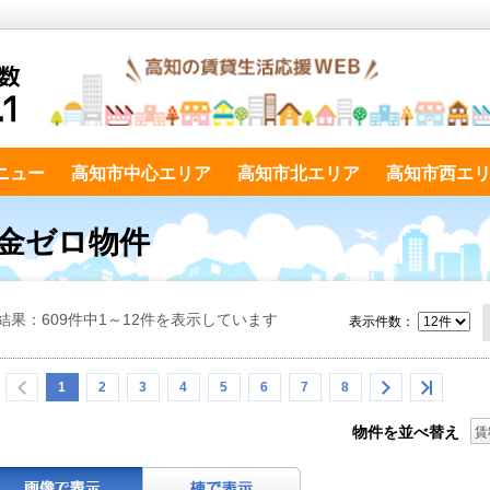
ニュー
高知市中心エリア
高知市北エリア
高知市西エ
礼金ゼロ物件
結果：609件中1～12件を表示しています
表示件数：
1
2
3
4
5
6
7
8
物件を並べ替え
賃