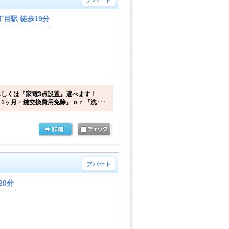
アパート
目駅 徒歩19分
しくは『家電3点設置』選べます！
1ヶ月・鍵交換費用免除』ｏｒ『洗･･･
アパート
20分