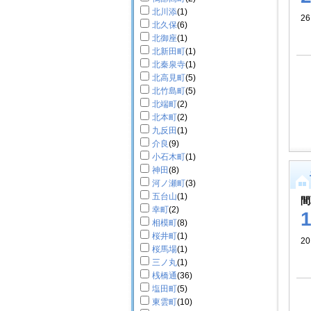
北川添
(1)
26
北久保
(6)
北御座
(1)
北新田町
(1)
北秦泉寺
(1)
北高見町
(5)
北竹島町
(5)
北端町
(2)
北本町
(2)
九反田
(1)
介良
(9)
小石木町
(1)
神田
(8)
河ノ瀬町
(3)
五台山
(1)
間
幸町
(2)
相模町
(8)
桜井町
(1)
2
桜馬場
(1)
三ノ丸
(1)
桟橋通
(36)
塩田町
(5)
東雲町
(10)