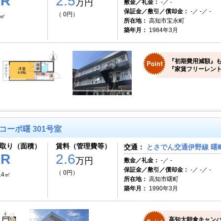
1R
2.5
万円
敷金／礼金：
-／ -
保証金／敷引／償却金：
-／ -／ -
（ 0円）
7㎡
所在地：
高知市宝永町
築年月：
1984年3月
『初期費用減額』も
『家賃フリーレント
コーポ曙 301号室
取り（面積）
賃料（管理費等）
交通：
とさでん交通伊野線 曙町
1R
2.6
万円
敷金／礼金：
-／ -
保証金／敷引／償却金：
-／ -／ -
（ 0円）
.4㎡
所在地：
高知市曙町
築年月：
1990年3月
高知大朝倉キャン