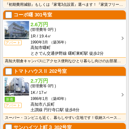
『初期費用減額』もしくは『家電3点設置』選べます！『家賃フリーレント1ヶ月・鍵交換費用免除』ｏｒ『洗･･･
コーポ曙
301号室
2.6万円
0円
1R
19.4㎡
1990年3月
（築36年）
アパート
高知市曙町
とさでん交通伊野線 曙町東町駅 徒歩2分
高知大朝倉キャンパスにアクセス便利なひとり暮らし向けのお部屋！インターネット月額接続利用料無料・水道･･･
トマトハウスⅡ
202号室
2.7万円
0円
1K
17㎡
1986年1月
（築40年）
新着
高知市八反町
アパート
土讃線 円行寺口駅 徒歩8分
スーパー・コンビニも近く、暮らしやすい立地です！収納スペースあり♪キッチンに窓がついているので、お料･･･
サンハイツ上町３
302号室