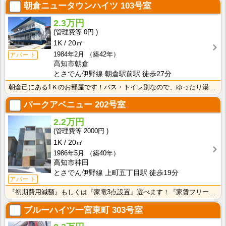
朝倉ニュータウンハイツ
103号室
2.3万円
0円
1K
20㎡
1984年2月
（築42年）
アパート
高知市朝倉
とさでん伊野線 朝倉駅前駅 徒歩27分
朝倉己にある1Ｋのお部屋です！バス・トイレ別なので、ゆったり湯船に浸かれますね！
パークアベニュー
202号室
2.2万円
2000円
1K
20㎡
1986年5月
（築40年）
高知市神田
とさでん伊野線 上町五丁目駅 徒歩19分
アパート
『初期費用減額』もしくは『家電3点設置』選べます！『家賃フリーレント1ヶ月・鍵交換費用免除』ｏｒ『洗･･･
ブルーハイツ一宮東町
303号室