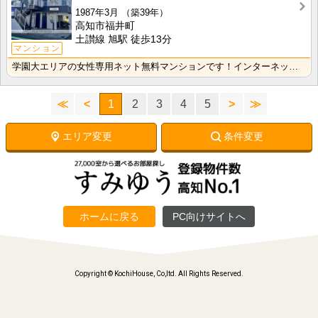
1987年3月
（築39年）
高知市福井町
土讃線 旭駅 徒歩13分
マンション
学園大エリアの女性専用ネット無料マンションです！インターネット月額接続使用無料なので、月々の生活費の･･･
≪
<
1
2
3
4
5
>
≫
エリア変更
条件変更
ホームに戻る
PC向けサイトへ
Copyright © KochiHouse, Co,ltd. All Rights Reserved.