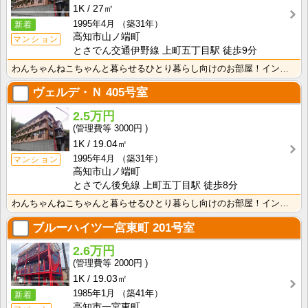
1K
27㎡
1995年4月
（築31年）
新着
高知市山ノ端町
マンション
とさでん交通伊野線 上町五丁目駅 徒歩9分
わんちゃんねこちゃんと暮らせるひとり暮らし向けのお部屋！インターネット月額接続使用無料なので、月々の･･･
ヴェルデ・Ｎ
405号室
2.5万円
3000円
1K
19.04㎡
1995年4月
（築31年）
マンション
高知市山ノ端町
とさでん後免線 上町五丁目駅 徒歩8分
わんちゃんねこちゃんと暮らせるひとり暮らし向けのお部屋！インターネット月額接続使用無料なので、月々の･･･
ブルーハイツ一宮東町
201号室
2.6万円
2000円
1K
19.03㎡
1985年1月
（築41年）
新着
高知市一宮東町