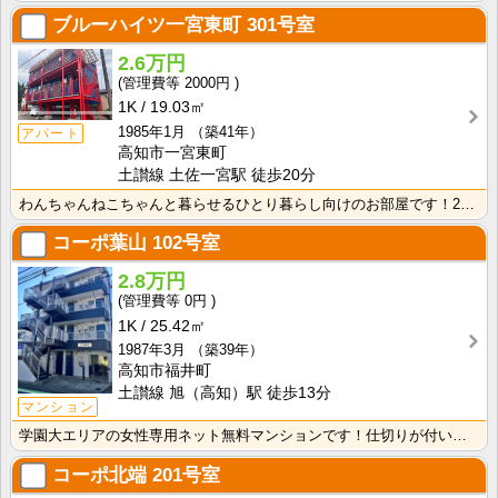
ブルーハイツ一宮東町
301号室
2.6万円
2000円
1K
19.03㎡
1985年1月
（築41年）
アパート
高知市一宮東町
土讃線 土佐一宮駅 徒歩20分
わんちゃんねこちゃんと暮らせるひとり暮らし向けのお部屋です！2026年6月下旬、ネット無料（Wi-F･･･
コーポ葉山
102号室
2.8万円
0円
1K
25.42㎡
1987年3月
（築39年）
高知市福井町
土讃線 旭（高知）駅 徒歩13分
マンション
学園大エリアの女性専用ネット無料マンションです！仕切りが付いたクローゼットで収納しやすいですね！
コーポ北端
201号室