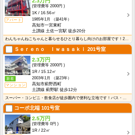
2.3万円
2000円
1K
16.56㎡
1985年1月
（築41年）
アパート
高知市一宮東町
土讃線 土佐一宮駅 徒歩20分
わんちゃんねこちゃんと暮らせるひとり暮らし向けのお部屋です！2026年6月下旬、ネット無料（Wi-F･･･
Ｓｅｒｅｎｏ Ｉｗａｓａｋｉ
201号室
2.3万円
2000円
1R
15.12㎡
2003年1月
（築23年）
新着
高知市薊野西町
マンション
土讃線 薊野駅 徒歩12分
スーパー・コンビニ・飲食店が徒歩圏内で便利な立地です！バス・トイレ別なので、ゆったり湯船に浸かれます･･･
コーポ北端
101号室
2.5万円
0円
1R
22㎡