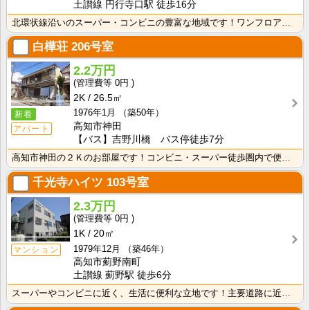
土讃線 円行寺口駅 徒歩16分
北環状線沿いのスーパー・コンビニの豊富な地域です！ワンフロアに2世帯ずつなので窓が多く、風通しの良い･･･
白樺荘
206号室
2.2万円
0円
2K
26.5㎡
1976年1月
（築50年）
新着
高知市神田
アパート
【バス】吉野川橋 バス停徒歩7分
高知市神田の２Ｋのお部屋です！コンビニ・スーパー徒歩圏内で便利です！バス・トイレ別なので、ゆったり湯･･･
千光寺ハイツ
103号室
2.3万円
0円
1K
20㎡
1979年12月
（築46年）
マンション
高知市薊野南町
土讃線 薊野駅 徒歩6分
スーパーやコンビニに近く、生活に便利な立地です！主要道路に近いので、中心地へのアクセスも良好！