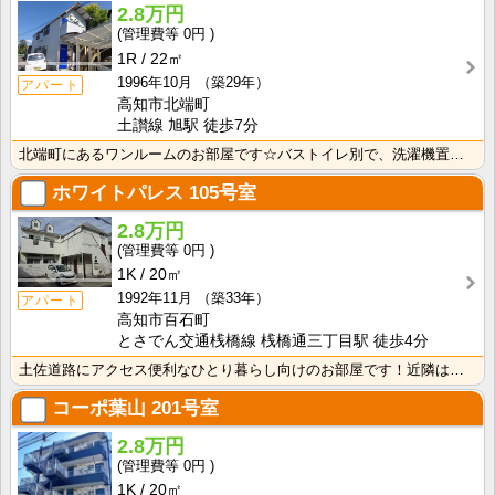
2.8万円
0円
1R
22㎡
1996年10月
（築29年）
アパート
高知市北端町
土讃線 旭駅 徒歩7分
北端町にあるワンルームのお部屋です☆バストイレ別で、洗濯機置き場も室内です♪
ホワイトパレス
105号室
2.8万円
0円
1K
20㎡
1992年11月
（築33年）
アパート
高知市百石町
とさでん交通桟橋線 桟橋通三丁目駅 徒歩4分
土佐道路にアクセス便利なひとり暮らし向けのお部屋です！近隣はスーパーやコンビニの豊富な暮らしやすいエ･･･
コーポ葉山
201号室
2.8万円
0円
1K
20㎡