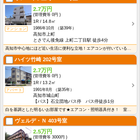
2.7万円
0円
1R
14.8㎡
1986年10月
（築39年）
マンション
高知市上町
とさでん後免線 上町二丁目駅 徒歩4分
高知市中心地にほど近い生活に便利な立地！エアコンが付いているので初期費用の節約になりますね！
ハイツ竹崎
202号室
2.7万円
0円
1R
13.2㎡
1991年8月
（築35年）
アパート
高知市城山町
【バス】石立団地バス停 バス停徒歩1分
白を基調とした明るいお部屋です★エアコン・照明器具付き！ 室内洗濯機置場 端部屋
ヴェルデ・Ｎ
403号室
2.5万円
3000円