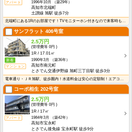
1996年10月
（築29年）
アパート
高知市北端町
土讃線 旭駅 徒歩7分
北端町にある1Rのお部屋です！TVモニターホン付きなので来客時も安心！室内に洗濯機を置けるので家電を･･･
サンフラット
406号室
2.5万円
0円
1R
17.01㎡
1990年3月
（築36年）
新着
高知市南元町
マンション
とさでん交通伊野線 旭町三丁目駅 徒歩3分
電車通り・ＪＲ旭駅、徒歩圏内！水道料金は安心の定額制！エアコン付きで初期費用を節約！
コーポ相生
202号室
2.5万円
0円
1R
17㎡
1984年3月
（築42年）
アパート
高知市宝永町
とさでん後免線 宝永町駅 徒歩9分