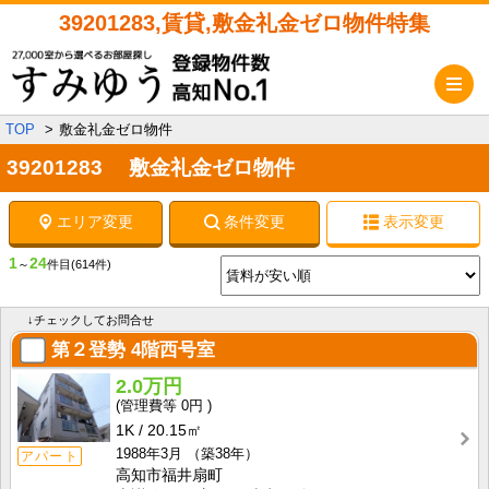
39201283,賃貸,敷金礼金ゼロ物件特集
メ
TOP
敷金礼金ゼロ物件
39201283 敷金礼金ゼロ物件
エリア変更
条件変更
表示変更
1
24
～
件目
(614件)
↓チェックしてお問合せ
第２登勢
4階西号室
2.0万円
0円
1K
20.15㎡
1988年3月
（築38年）
アパート
高知市福井扇町