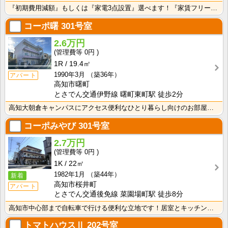
『初期費用減額』もしくは『家電3点設置』選べます！『家賃フリーレント1ヶ月・鍵交換費用免除』ｏｒ『洗･･･
コーポ曙
301号室
2.6万円
0円
1R
19.4㎡
1990年3月
（築36年）
アパート
高知市曙町
とさでん交通伊野線 曙町東町駅 徒歩2分
高知大朝倉キャンパスにアクセス便利なひとり暮らし向けのお部屋！インターネット月額接続利用料無料・水道･･･
コーポみやび
301号室
2.7万円
0円
1K
22㎡
1982年1月
（築44年）
新着
高知市桜井町
アパート
とさでん交通後免線 菜園場町駅 徒歩8分
高知市中心部まで自転車で行ける便利な立地です！居室とキッチンが独立している1Ｋのお部屋なので、におい･･･
トマトハウスⅡ
202号室