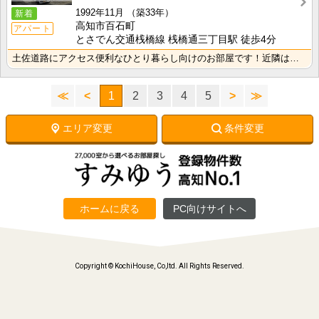
1992年11月
（築33年）
新着
高知市百石町
アパート
とさでん交通桟橋線 桟橋通三丁目駅 徒歩4分
土佐道路にアクセス便利なひとり暮らし向けのお部屋です！近隣はスーパーやコンビニの豊富な暮らしやすいエ･･･
≪
<
1
2
3
4
5
>
≫
エリア変更
条件変更
ホームに戻る
PC向けサイトへ
Copyright © KochiHouse, Co,ltd. All Rights Reserved.