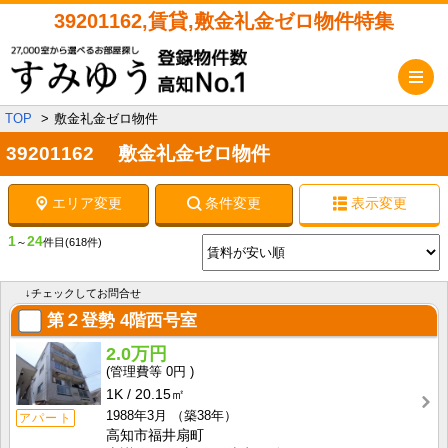
39201162,賃貸,敷金礼金ゼロ物件特集
メ
TOP
敷金礼金ゼロ物件
39201162 敷金礼金ゼロ物件
エリア変更
条件変更
表示変更
1
24
～
件目
(618件)
↓チェックしてお問合せ
第２登勢
4階西号室
2.0万円
0円
1K
20.15㎡
1988年3月
（築38年）
アパート
高知市福井扇町