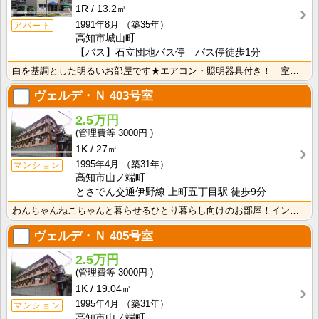
1R
13.2㎡
1991年8月
（築35年）
アパート
高知市城山町
【バス】石立団地バス停 バス停徒歩1分
白を基調とした明るいお部屋です★エアコン・照明器具付き！ 室内洗濯機置場 端部屋
ヴェルデ・Ｎ
403号室
2.5万円
3000円
1K
27㎡
1995年4月
（築31年）
マンション
高知市山ノ端町
とさでん交通伊野線 上町五丁目駅 徒歩9分
わんちゃんねこちゃんと暮らせるひとり暮らし向けのお部屋！インターネット月額接続使用無料なので、月々の･･･
ヴェルデ・Ｎ
405号室
2.5万円
3000円
1K
19.04㎡
1995年4月
（築31年）
マンション
高知市山ノ端町