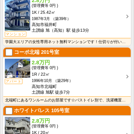
2.8万円
0円
1K
25.42㎡
1987年3月
（築39年）
高知市福井町
土讃線 旭（高知）駅 徒歩13分
マンション
学園大エリアの女性専用ネット無料マンションです！仕切りが付いたクローゼットで収納しやすいですね！
コーポ北端
201号室
2.8万円
0円
1R
22㎡
1996年10月
（築29年）
アパート
高知市北端町
土讃線 旭駅 徒歩7分
北端町にあるワンルームのお部屋です☆バストイレ別で、洗濯機置き場も室内です♪
ホワイトパレス
105号室
2.8万円
0円
1K
20㎡