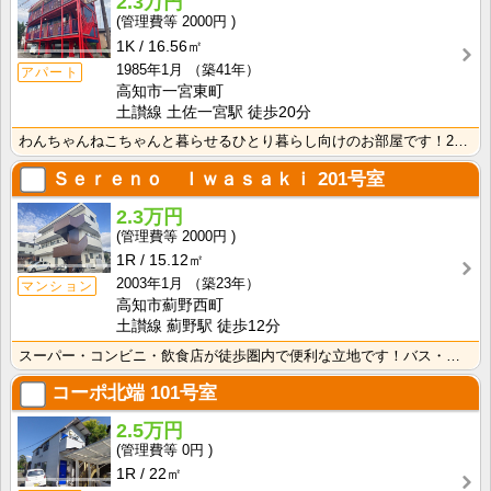
2.3万円
2000円
1K
16.56㎡
1985年1月
（築41年）
アパート
高知市一宮東町
土讃線 土佐一宮駅 徒歩20分
わんちゃんねこちゃんと暮らせるひとり暮らし向けのお部屋です！2026年6月下旬、ネット無料（Wi-F･･･
Ｓｅｒｅｎｏ Ｉｗａｓａｋｉ
201号室
2.3万円
2000円
1R
15.12㎡
2003年1月
（築23年）
マンション
高知市薊野西町
土讃線 薊野駅 徒歩12分
スーパー・コンビニ・飲食店が徒歩圏内で便利な立地です！バス・トイレ別なので、ゆったり湯船に浸かれます･･･
コーポ北端
101号室
2.5万円
0円
1R
22㎡