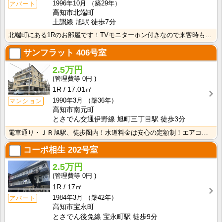
1996年10月
（築29年）
アパート
高知市北端町
土讃線 旭駅 徒歩7分
北端町にある1Rのお部屋です！TVモニターホン付きなので来客時も安心！室内に洗濯機を置けるので家電を･･･
サンフラット
406号室
2.5万円
0円
1R
17.01㎡
1990年3月
（築36年）
マンション
高知市南元町
とさでん交通伊野線 旭町三丁目駅 徒歩3分
電車通り・ＪＲ旭駅、徒歩圏内！水道料金は安心の定額制！エアコン付きで初期費用を節約！
コーポ相生
202号室
2.5万円
0円
1R
17㎡
1984年3月
（築42年）
アパート
高知市宝永町
とさでん後免線 宝永町駅 徒歩9分