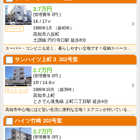
2.7万円
0円
1K
17㎡
1986年1月
（築40年）
アパート
高知市八反町
土讃線 円行寺口駅 徒歩8分
スーパー・コンビニも近く、暮らしやすい立地です！収納スペースあり♪キッチンに窓がついているので、お料･･･
サンハイツ上町３
302号室
2.7万円
0円
1R
14.8㎡
1986年10月
（築39年）
マンション
高知市上町
とさでん後免線 上町二丁目駅 徒歩4分
高知市中心地にほど近い生活に便利な立地！エアコンが付いているので初期費用の節約になりますね！
ハイツ竹崎
202号室
2.7万円
0円