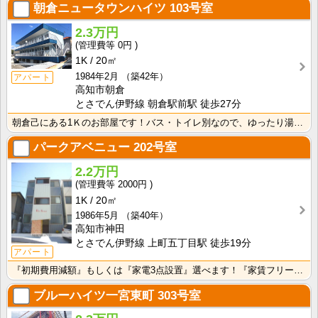
朝倉ニュータウンハイツ
103号室
2.3万円
0円
1K
20㎡
1984年2月
（築42年）
アパート
高知市朝倉
とさでん伊野線 朝倉駅前駅 徒歩27分
朝倉己にある1Ｋのお部屋です！バス・トイレ別なので、ゆったり湯船に浸かれますね！
パークアベニュー
202号室
2.2万円
2000円
1K
20㎡
1986年5月
（築40年）
高知市神田
とさでん伊野線 上町五丁目駅 徒歩19分
アパート
『初期費用減額』もしくは『家電3点設置』選べます！『家賃フリーレント1ヶ月・鍵交換費用免除』ｏｒ『洗･･･
ブルーハイツ一宮東町
303号室