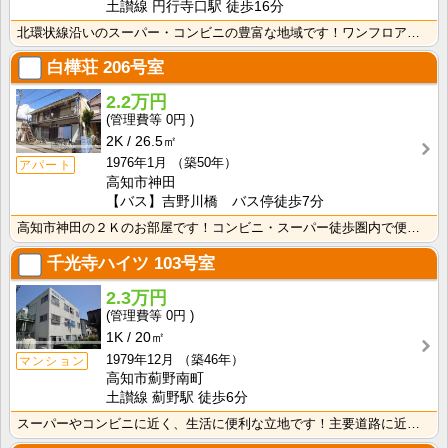
土讃線 円行寺口駅 徒歩16分
北環状線沿いのスーパー・コンビニの豊富な地域です！ワンフロアに2世帯ずつなので窓が多く、風通しの良い･･･
白樺荘
206号室
2.2万円
0円
2K
26.5㎡
1976年1月
（築50年）
アパート
高知市神田
【バス】吉野川橋 バス停徒歩7分
高知市神田の２Ｋのお部屋です！コンビニ・スーパー徒歩圏内で便利です！バス・トイレ別なので、ゆったり湯･･･
千光寺ハイツ
103号室
2.3万円
0円
1K
20㎡
1979年12月
（築46年）
マンション
高知市薊野南町
土讃線 薊野駅 徒歩6分
スーパーやコンビニに近く、生活に便利な立地です！主要道路に近いので、中心地へのアクセスも良好！