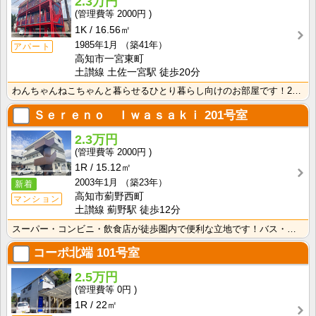
2.3万円
2000円
1K
16.56㎡
1985年1月
（築41年）
アパート
高知市一宮東町
土讃線 土佐一宮駅 徒歩20分
わんちゃんねこちゃんと暮らせるひとり暮らし向けのお部屋です！2026年6月下旬、ネット無料（Wi-F･･･
Ｓｅｒｅｎｏ Ｉｗａｓａｋｉ
201号室
2.3万円
2000円
1R
15.12㎡
2003年1月
（築23年）
新着
高知市薊野西町
マンション
土讃線 薊野駅 徒歩12分
スーパー・コンビニ・飲食店が徒歩圏内で便利な立地です！バス・トイレ別なので、ゆったり湯船に浸かれます･･･
コーポ北端
101号室
2.5万円
0円
1R
22㎡