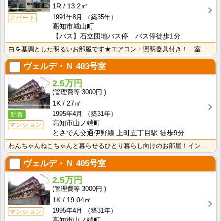
1R
13.2㎡
1991年8月
（築35年）
アパート
高知市城山町
【バス】石立団地バス停 バス停徒歩1分
白を基調とした明るいお部屋です★エアコン・照明器具付き！ 室内洗濯機置場 端部屋
ヴェルデ・Ｎ
403号室
2.5万円
3000円
1K
27㎡
1995年4月
（築31年）
新着
高知市山ノ端町
マンション
とさでん交通伊野線 上町五丁目駅 徒歩9分
わんちゃんねこちゃんと暮らせるひとり暮らし向けのお部屋！インターネット月額接続使用無料なので、月々の･･･
ヴェルデ・Ｎ
405号室
2.5万円
3000円
1K
19.04㎡
1995年4月
（築31年）
マンション
高知市山ノ端町