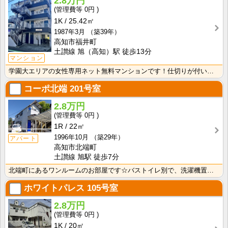
2.8万円
0円
1K
25.42㎡
1987年3月
（築39年）
高知市福井町
土讃線 旭（高知）駅 徒歩13分
マンション
学園大エリアの女性専用ネット無料マンションです！仕切りが付いたクローゼットで収納しやすいですね！
コーポ北端
201号室
2.8万円
0円
1R
22㎡
1996年10月
（築29年）
アパート
高知市北端町
土讃線 旭駅 徒歩7分
北端町にあるワンルームのお部屋です☆バストイレ別で、洗濯機置き場も室内です♪
ホワイトパレス
105号室
2.8万円
0円
1K
20㎡