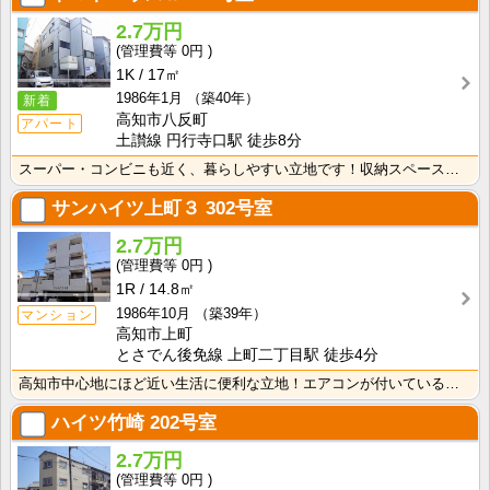
2.7万円
0円
1K
17㎡
1986年1月
（築40年）
新着
高知市八反町
アパート
土讃線 円行寺口駅 徒歩8分
スーパー・コンビニも近く、暮らしやすい立地です！収納スペースあり♪キッチンに窓がついているので、お料･･･
サンハイツ上町３
302号室
2.7万円
0円
1R
14.8㎡
1986年10月
（築39年）
マンション
高知市上町
とさでん後免線 上町二丁目駅 徒歩4分
高知市中心地にほど近い生活に便利な立地！エアコンが付いているので初期費用の節約になりますね！
ハイツ竹崎
202号室
2.7万円
0円