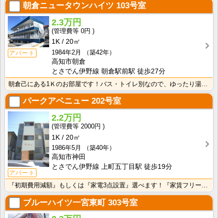
朝倉ニュータウンハイツ
103号室
2.3万円
0円
1K
20㎡
1984年2月
（築42年）
アパート
高知市朝倉
とさでん伊野線 朝倉駅前駅 徒歩27分
朝倉己にある1Ｋのお部屋です！バス・トイレ別なので、ゆったり湯船に浸かれますね！
パークアベニュー
202号室
2.2万円
2000円
1K
20㎡
1986年5月
（築40年）
高知市神田
とさでん伊野線 上町五丁目駅 徒歩19分
アパート
『初期費用減額』もしくは『家電3点設置』選べます！『家賃フリーレント1ヶ月・鍵交換費用免除』ｏｒ『洗･･･
ブルーハイツ一宮東町
303号室