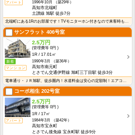
1996年10月
（築29年）
アパート
高知市北端町
土讃線 旭駅 徒歩7分
北端町にある1Rのお部屋です！TVモニターホン付きなので来客時も安心！室内に洗濯機を置けるので家電を･･･
サンフラット
406号室
2.5万円
0円
1R
17.01㎡
1990年3月
（築36年）
新着
高知市南元町
マンション
とさでん交通伊野線 旭町三丁目駅 徒歩3分
電車通り・ＪＲ旭駅、徒歩圏内！水道料金は安心の定額制！エアコン付きで初期費用を節約！
コーポ相生
202号室
2.5万円
0円
1R
17㎡
1984年3月
（築42年）
アパート
高知市宝永町
とさでん後免線 宝永町駅 徒歩9分