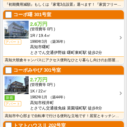
『初期費用減額』もしくは『家電3点設置』選べます！『家賃フリーレント1ヶ月・鍵交換費用免除』ｏｒ『洗･･･
コーポ曙
301号室
2.6万円
0円
1R
19.4㎡
1990年3月
（築36年）
アパート
高知市曙町
とさでん交通伊野線 曙町東町駅 徒歩2分
高知大朝倉キャンパスにアクセス便利なひとり暮らし向けのお部屋！インターネット月額接続利用料無料・水道･･･
コーポみやび
301号室
2.7万円
0円
1K
22㎡
1982年1月
（築44年）
新着
高知市桜井町
アパート
とさでん交通後免線 菜園場町駅 徒歩8分
高知市中心部まで自転車で行ける便利な立地です！居室とキッチンが独立している1Ｋのお部屋なので、におい･･･
トマトハウスⅡ
202号室