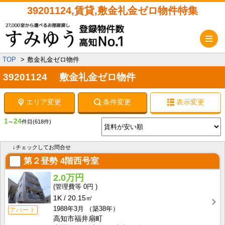
39201124,賃貸,敷金礼金ゼロ物件特集
メ
TOP
敷金礼金ゼロ物件
39201124 敷金礼金ゼロ物件
エリア変更
条件変更
表示変更
1
24
～
件目
(618件)
↓チェックしてお問合せ
第２登勢
4階西号室
2.0万円
0円
1K
20.15㎡
1988年3月
（築38年）
アパート
高知市福井扇町