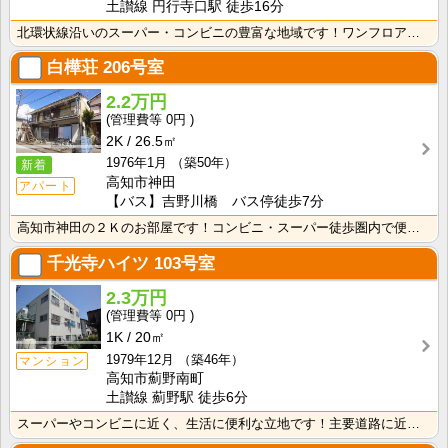
土讃線 円行寺口駅 徒歩16分
北環状線沿いのスーパー・コンビニの豊富な地域です！ワンフロアに2世帯ずつなので窓が多く、風通しの良い･･･
白樺荘
206号室
2.2万円
0円
2K
26.5㎡
1976年1月
（築50年）
新着
高知市神田
アパート
【バス】吉野川橋 バス停徒歩7分
高知市神田の２Ｋのお部屋です！コンビニ・スーパー徒歩圏内で便利です！バス・トイレ別なので、ゆったり湯･･･
千光寺ハイツ
103号室
2.3万円
0円
1K
20㎡
1979年12月
（築46年）
マンション
高知市薊野南町
土讃線 薊野駅 徒歩6分
スーパーやコンビニに近く、生活に便利な立地です！主要道路に近いので、中心地へのアクセスも良好！