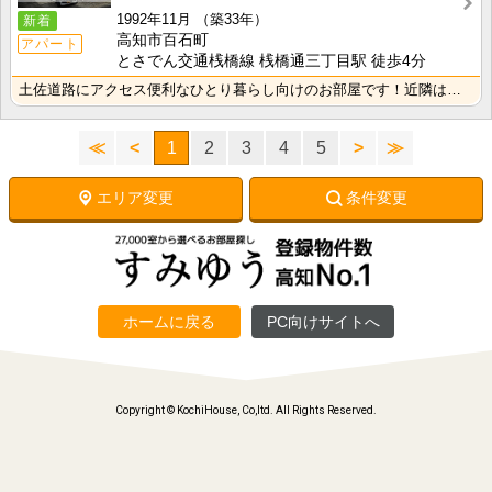
1992年11月
（築33年）
新着
高知市百石町
アパート
とさでん交通桟橋線 桟橋通三丁目駅 徒歩4分
土佐道路にアクセス便利なひとり暮らし向けのお部屋です！近隣はスーパーやコンビニの豊富な暮らしやすいエ･･･
≪
<
1
2
3
4
5
>
≫
エリア変更
条件変更
ホームに戻る
PC向けサイトへ
Copyright © KochiHouse, Co,ltd. All Rights Reserved.