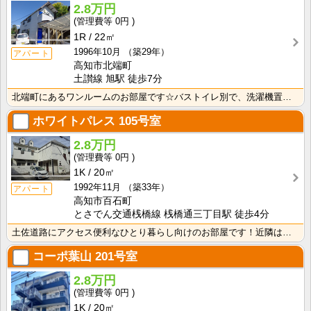
2.8万円
0円
1R
22㎡
1996年10月
（築29年）
アパート
高知市北端町
土讃線 旭駅 徒歩7分
北端町にあるワンルームのお部屋です☆バストイレ別で、洗濯機置き場も室内です♪
ホワイトパレス
105号室
2.8万円
0円
1K
20㎡
1992年11月
（築33年）
アパート
高知市百石町
とさでん交通桟橋線 桟橋通三丁目駅 徒歩4分
土佐道路にアクセス便利なひとり暮らし向けのお部屋です！近隣はスーパーやコンビニの豊富な暮らしやすいエ･･･
コーポ葉山
201号室
2.8万円
0円
1K
20㎡