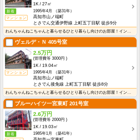
1K
27㎡
1995年4月
（築31年）
新着
高知市山ノ端町
マンション
とさでん交通伊野線 上町五丁目駅 徒歩9分
わんちゃんねこちゃんと暮らせるひとり暮らし向けのお部屋！インターネット月額接続使用無料なので、月々の･･･
ヴェルデ・Ｎ
405号室
2.5万円
3000円
1K
19.04㎡
1995年4月
（築31年）
マンション
高知市山ノ端町
とさでん後免線 上町五丁目駅 徒歩8分
わんちゃんねこちゃんと暮らせるひとり暮らし向けのお部屋！インターネット月額接続使用無料なので、月々の･･･
ブルーハイツ一宮東町
201号室
2.6万円
2000円
1K
19.03㎡
1985年1月
（築41年）
新着
高知市一宮東町