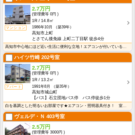
2.7万円
0円
1R
14.8㎡
1986年10月
（築39年）
マンション
高知市上町
とさでん後免線 上町二丁目駅 徒歩4分
高知市中心地にほど近い生活に便利な立地！エアコンが付いているので初期費用の節約になりますね！
ハイツ竹崎
202号室
2.7万円
0円
1R
13.2㎡
1991年8月
（築35年）
アパート
高知市城山町
【バス】石立団地バス停 バス停徒歩1分
白を基調とした明るいお部屋です★エアコン・照明器具付き！ 室内洗濯機置場 端部屋
ヴェルデ・Ｎ
403号室
2.5万円
3000円