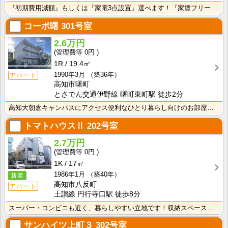
『初期費用減額』もしくは『家電3点設置』選べます！『家賃フリーレント1ヶ月・鍵交換費用免除』ｏｒ『洗･･･
コーポ曙
301号室
2.6万円
0円
1R
19.4㎡
1990年3月
（築36年）
アパート
高知市曙町
とさでん交通伊野線 曙町東町駅 徒歩2分
高知大朝倉キャンパスにアクセス便利なひとり暮らし向けのお部屋！インターネット月額接続利用料無料・水道･･･
トマトハウスⅡ
202号室
2.7万円
0円
1K
17㎡
1986年1月
（築40年）
新着
高知市八反町
アパート
土讃線 円行寺口駅 徒歩8分
スーパー・コンビニも近く、暮らしやすい立地です！収納スペースあり♪キッチンに窓がついているので、お料･･･
サンハイツ上町３
302号室