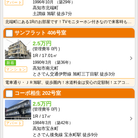
1996年10月
（築29年）
アパート
高知市北端町
土讃線 旭駅 徒歩7分
北端町にある1Rのお部屋です！TVモニターホン付きなので来客時も安心！室内に洗濯機を置けるので家電を･･･
サンフラット
406号室
2.5万円
0円
1R
17.01㎡
1990年3月
（築36年）
新着
高知市南元町
マンション
とさでん交通伊野線 旭町三丁目駅 徒歩3分
電車通り・ＪＲ旭駅、徒歩圏内！水道料金は安心の定額制！エアコン付きで初期費用を節約！
コーポ相生
202号室
2.5万円
0円
1R
17㎡
1984年3月
（築42年）
アパート
高知市宝永町
とさでん後免線 宝永町駅 徒歩9分