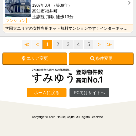
1987年3月
（築39年）
高知市福井町
土讃線 旭駅 徒歩13分
マンション
学園大エリアの女性専用ネット無料マンションです！インターネット月額接続使用無料なので、月々の生活費の･･･
≪
<
1
2
3
4
5
>
≫
エリア変更
条件変更
ホームに戻る
PC向けサイトへ
Copyright © KochiHouse, Co,ltd. All Rights Reserved.