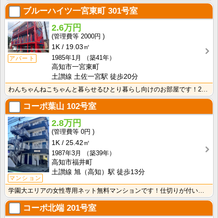
ブルーハイツ一宮東町
301号室
2.6万円
2000円
1K
19.03㎡
1985年1月
（築41年）
アパート
高知市一宮東町
土讃線 土佐一宮駅 徒歩20分
わんちゃんねこちゃんと暮らせるひとり暮らし向けのお部屋です！2026年6月下旬、ネット無料（Wi-F･･･
コーポ葉山
102号室
2.8万円
0円
1K
25.42㎡
1987年3月
（築39年）
高知市福井町
土讃線 旭（高知）駅 徒歩13分
マンション
学園大エリアの女性専用ネット無料マンションです！仕切りが付いたクローゼットで収納しやすいですね！
コーポ北端
201号室