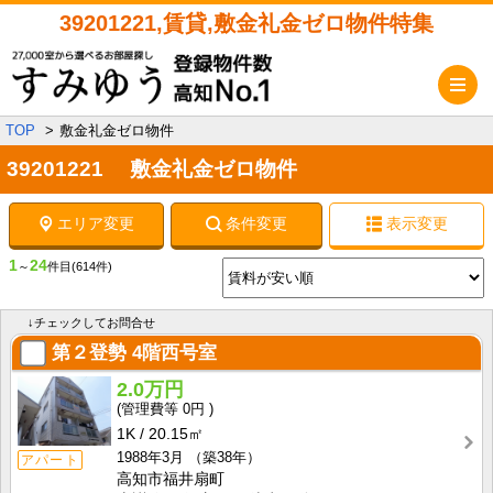
39201221,賃貸,敷金礼金ゼロ物件特集
メ
TOP
敷金礼金ゼロ物件
39201221 敷金礼金ゼロ物件
エリア変更
条件変更
表示変更
1
24
～
件目
(614件)
↓チェックしてお問合せ
第２登勢
4階西号室
2.0万円
0円
1K
20.15㎡
1988年3月
（築38年）
アパート
高知市福井扇町