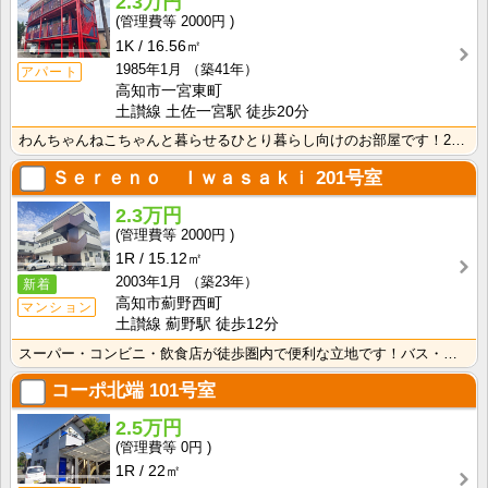
2.3万円
2000円
1K
16.56㎡
1985年1月
（築41年）
アパート
高知市一宮東町
土讃線 土佐一宮駅 徒歩20分
わんちゃんねこちゃんと暮らせるひとり暮らし向けのお部屋です！2026年6月下旬、ネット無料（Wi-F･･･
Ｓｅｒｅｎｏ Ｉｗａｓａｋｉ
201号室
2.3万円
2000円
1R
15.12㎡
2003年1月
（築23年）
新着
高知市薊野西町
マンション
土讃線 薊野駅 徒歩12分
スーパー・コンビニ・飲食店が徒歩圏内で便利な立地です！バス・トイレ別なので、ゆったり湯船に浸かれます･･･
コーポ北端
101号室
2.5万円
0円
1R
22㎡