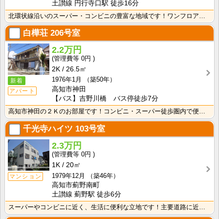
土讃線 円行寺口駅 徒歩16分
北環状線沿いのスーパー・コンビニの豊富な地域です！ワンフロアに2世帯ずつなので窓が多く、風通しの良い･･･
白樺荘
206号室
2.2万円
0円
2K
26.5㎡
1976年1月
（築50年）
新着
高知市神田
アパート
【バス】吉野川橋 バス停徒歩7分
高知市神田の２Ｋのお部屋です！コンビニ・スーパー徒歩圏内で便利です！バス・トイレ別なので、ゆったり湯･･･
千光寺ハイツ
103号室
2.3万円
0円
1K
20㎡
1979年12月
（築46年）
マンション
高知市薊野南町
土讃線 薊野駅 徒歩6分
スーパーやコンビニに近く、生活に便利な立地です！主要道路に近いので、中心地へのアクセスも良好！