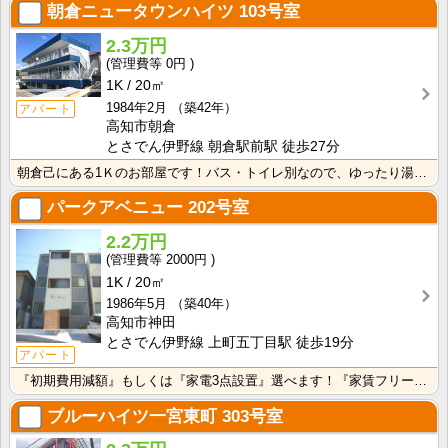
朝倉ニュータウンハイツ
103号室
2.3万円
0円
1K
20㎡
1984年2月
（築42年）
アパート
高知市朝倉
とさでん伊野線 朝倉駅前駅 徒歩27分
朝倉己にある1Ｋのお部屋です！バス・トイレ別なので、ゆったり湯船に浸かれますね！
パークアベニュー
202号室
2.2万円
2000円
1K
20㎡
1986年5月
（築40年）
高知市神田
とさでん伊野線 上町五丁目駅 徒歩19分
アパート
『初期費用減額』もしくは『家電3点設置』選べます！『家賃フリーレント1ヶ月・鍵交換費用免除』ｏｒ『洗･･･
ブルーハイツ一宮東町
303号室