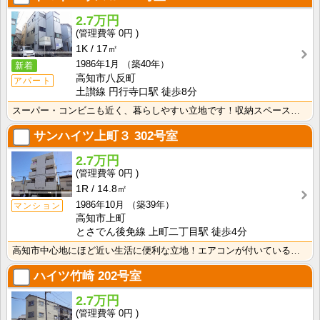
2.7万円
0円
1K
17㎡
1986年1月
（築40年）
新着
高知市八反町
アパート
土讃線 円行寺口駅 徒歩8分
スーパー・コンビニも近く、暮らしやすい立地です！収納スペースあり♪キッチンに窓がついているので、お料･･･
サンハイツ上町３
302号室
2.7万円
0円
1R
14.8㎡
1986年10月
（築39年）
マンション
高知市上町
とさでん後免線 上町二丁目駅 徒歩4分
高知市中心地にほど近い生活に便利な立地！エアコンが付いているので初期費用の節約になりますね！
ハイツ竹崎
202号室
2.7万円
0円