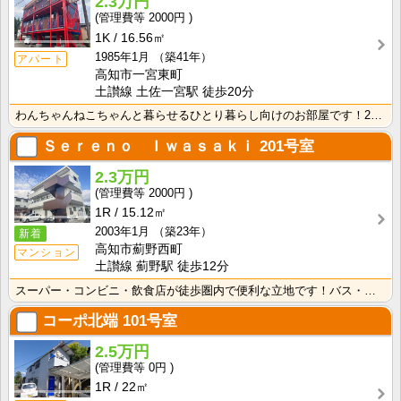
2.3万円
2000円
1K
16.56㎡
1985年1月
（築41年）
アパート
高知市一宮東町
土讃線 土佐一宮駅 徒歩20分
わんちゃんねこちゃんと暮らせるひとり暮らし向けのお部屋です！2026年6月下旬、ネット無料（Wi-F･･･
Ｓｅｒｅｎｏ Ｉｗａｓａｋｉ
201号室
2.3万円
2000円
1R
15.12㎡
2003年1月
（築23年）
新着
高知市薊野西町
マンション
土讃線 薊野駅 徒歩12分
スーパー・コンビニ・飲食店が徒歩圏内で便利な立地です！バス・トイレ別なので、ゆったり湯船に浸かれます･･･
コーポ北端
101号室
2.5万円
0円
1R
22㎡