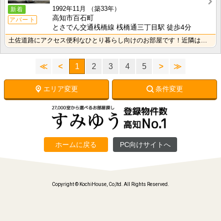
1992年11月
（築33年）
新着
高知市百石町
アパート
とさでん交通桟橋線 桟橋通三丁目駅 徒歩4分
土佐道路にアクセス便利なひとり暮らし向けのお部屋です！近隣はスーパーやコンビニの豊富な暮らしやすいエ･･･
≪
<
1
2
3
4
5
>
≫
エリア変更
条件変更
ホームに戻る
PC向けサイトへ
Copyright © KochiHouse, Co,ltd. All Rights Reserved.