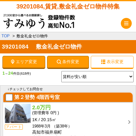
39201084,賃貸,敷金礼金ゼロ物件特集
メ
TOP
敷金礼金ゼロ物件
39201084 敷金礼金ゼロ物件
エリア変更
条件変更
表示変更
1
24
～
件目
(618件)
↓チェックしてお問合せ
第２登勢
4階西号室
2.0万円
0円
1K
20.15㎡
1988年3月
（築38年）
アパート
高知市福井扇町