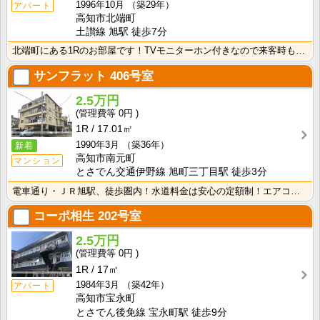
1996年10月
（築29年）
アパート
高知市北端町
土讃線 旭駅 徒歩7分
北端町にある1Rのお部屋です！TVモニターホン付きなので来客時も安心！室内に洗濯機を置けるので家電を･･･
サンフラット
406号室
2.5万円
0円
1R
17.01㎡
1990年3月
（築36年）
新着
高知市南元町
マンション
とさでん交通伊野線 旭町三丁目駅 徒歩3分
電車通り・ＪＲ旭駅、徒歩圏内！水道料金は安心の定額制！エアコン付きで初期費用を節約！
コーポ相生
202号室
2.5万円
0円
1R
17㎡
1984年3月
（築42年）
アパート
高知市宝永町
とさでん後免線 宝永町駅 徒歩9分