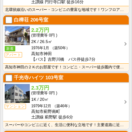
土讃線 円行寺口駅 徒歩16分
北環状線沿いのスーパー・コンビニの豊富な地域です！ワンフロアに2世帯ずつなので窓が多く、風通しの良い･･･
白樺荘
206号室
2.2万円
0円
2K
26.5㎡
1976年1月
（築50年）
新着
高知市神田
アパート
【バス】吉野川橋 バス停徒歩7分
高知市神田の２Ｋのお部屋です！コンビニ・スーパー徒歩圏内で便利です！バス・トイレ別なので、ゆったり湯･･･
千光寺ハイツ
103号室
2.3万円
0円
1K
20㎡
1979年12月
（築46年）
マンション
高知市薊野南町
土讃線 薊野駅 徒歩6分
スーパーやコンビニに近く、生活に便利な立地です！主要道路に近いので、中心地へのアクセスも良好！