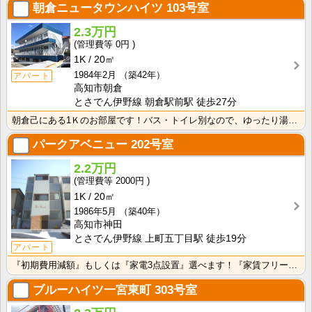
朝倉ニュータウンハイツ
103号室
2.3万円
0円
1K
20㎡
1984年2月
（築42年）
アパート
高知市朝倉
とさでん伊野線 朝倉駅前駅 徒歩27分
朝倉己にある1Ｋのお部屋です！バス・トイレ別なので、ゆったり湯船に浸かれますね！
パークアベニュー
202号室
2.2万円
2000円
1K
20㎡
1986年5月
（築40年）
高知市神田
とさでん伊野線 上町五丁目駅 徒歩19分
アパート
『初期費用減額』もしくは『家電3点設置』選べます！『家賃フリーレント1ヶ月・鍵交換費用免除』ｏｒ『洗･･･
ブルーハイツ一宮東町
303号室