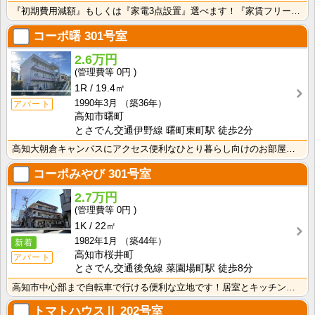
『初期費用減額』もしくは『家電3点設置』選べます！『家賃フリーレント1ヶ月・鍵交換費用免除』ｏｒ『洗･･･
コーポ曙
301号室
2.6万円
0円
1R
19.4㎡
1990年3月
（築36年）
アパート
高知市曙町
とさでん交通伊野線 曙町東町駅 徒歩2分
高知大朝倉キャンパスにアクセス便利なひとり暮らし向けのお部屋！インターネット月額接続利用料無料・水道･･･
コーポみやび
301号室
2.7万円
0円
1K
22㎡
1982年1月
（築44年）
新着
高知市桜井町
アパート
とさでん交通後免線 菜園場町駅 徒歩8分
高知市中心部まで自転車で行ける便利な立地です！居室とキッチンが独立している1Ｋのお部屋なので、におい･･･
トマトハウスⅡ
202号室