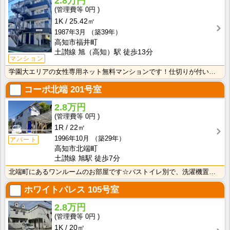
2.8万円
0円
1K
25.42㎡
1987年3月
（築39年）
高知市福井町
土讃線 旭（高知）駅 徒歩13分
マンション
学園大エリアの女性専用ネット無料マンションです！仕切りが付いたクローゼットで収納しやすいですね！
コーポ北端
201号室
2.8万円
0円
1R
22㎡
1996年10月
（築29年）
アパート
高知市北端町
土讃線 旭駅 徒歩7分
北端町にあるワンルームのお部屋です☆バストイレ別で、洗濯機置き場も室内です♪
ホワイトパレス
105号室
2.8万円
0円
1K
20㎡