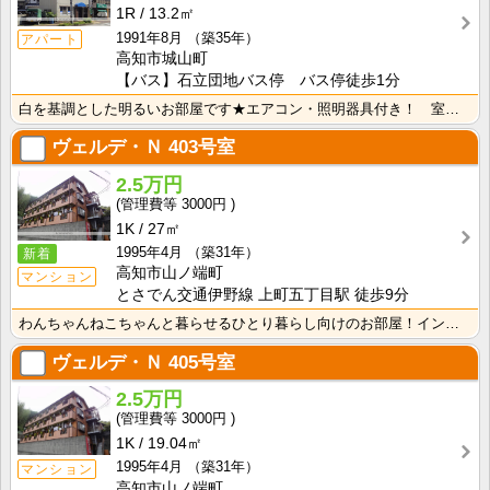
1R
13.2㎡
1991年8月
（築35年）
アパート
高知市城山町
【バス】石立団地バス停 バス停徒歩1分
白を基調とした明るいお部屋です★エアコン・照明器具付き！ 室内洗濯機置場 端部屋
ヴェルデ・Ｎ
403号室
2.5万円
3000円
1K
27㎡
1995年4月
（築31年）
新着
高知市山ノ端町
マンション
とさでん交通伊野線 上町五丁目駅 徒歩9分
わんちゃんねこちゃんと暮らせるひとり暮らし向けのお部屋！インターネット月額接続使用無料なので、月々の･･･
ヴェルデ・Ｎ
405号室
2.5万円
3000円
1K
19.04㎡
1995年4月
（築31年）
マンション
高知市山ノ端町