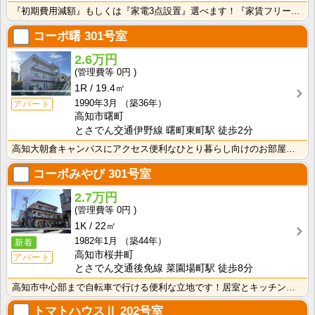
『初期費用減額』もしくは『家電3点設置』選べます！『家賃フリーレント1ヶ月・鍵交換費用免除』ｏｒ『洗･･･
コーポ曙
301号室
2.6万円
0円
1R
19.4㎡
1990年3月
（築36年）
アパート
高知市曙町
とさでん交通伊野線 曙町東町駅 徒歩2分
高知大朝倉キャンパスにアクセス便利なひとり暮らし向けのお部屋！インターネット月額接続利用料無料・水道･･･
コーポみやび
301号室
2.7万円
0円
1K
22㎡
1982年1月
（築44年）
新着
高知市桜井町
アパート
とさでん交通後免線 菜園場町駅 徒歩8分
高知市中心部まで自転車で行ける便利な立地です！居室とキッチンが独立している1Ｋのお部屋なので、におい･･･
トマトハウスⅡ
202号室