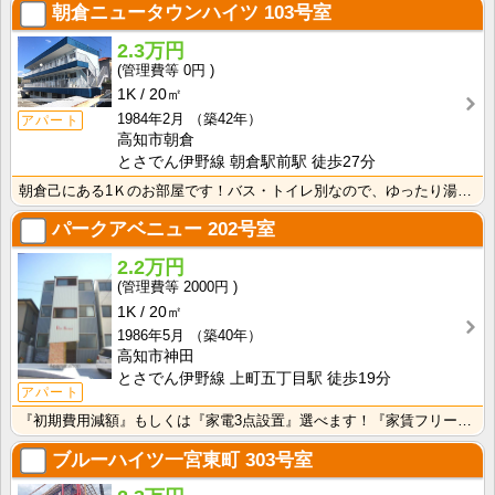
朝倉ニュータウンハイツ
103号室
2.3万円
0円
1K
20㎡
1984年2月
（築42年）
アパート
高知市朝倉
とさでん伊野線 朝倉駅前駅 徒歩27分
朝倉己にある1Ｋのお部屋です！バス・トイレ別なので、ゆったり湯船に浸かれますね！
パークアベニュー
202号室
2.2万円
2000円
1K
20㎡
1986年5月
（築40年）
高知市神田
とさでん伊野線 上町五丁目駅 徒歩19分
アパート
『初期費用減額』もしくは『家電3点設置』選べます！『家賃フリーレント1ヶ月・鍵交換費用免除』ｏｒ『洗･･･
ブルーハイツ一宮東町
303号室