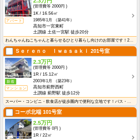
2.3万円
2000円
1K
16.56㎡
1985年1月
（築41年）
アパート
高知市一宮東町
土讃線 土佐一宮駅 徒歩20分
わんちゃんねこちゃんと暮らせるひとり暮らし向けのお部屋です！2026年6月下旬、ネット無料（Wi-F･･･
Ｓｅｒｅｎｏ Ｉｗａｓａｋｉ
201号室
2.3万円
2000円
1R
15.12㎡
2003年1月
（築23年）
新着
高知市薊野西町
マンション
土讃線 薊野駅 徒歩12分
スーパー・コンビニ・飲食店が徒歩圏内で便利な立地です！バス・トイレ別なので、ゆったり湯船に浸かれます･･･
コーポ北端
101号室
2.5万円
0円
1R
22㎡