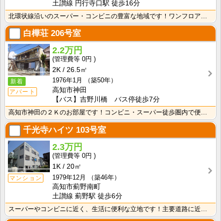
土讃線 円行寺口駅 徒歩16分
北環状線沿いのスーパー・コンビニの豊富な地域です！ワンフロアに2世帯ずつなので窓が多く、風通しの良い･･･
白樺荘
206号室
2.2万円
0円
2K
26.5㎡
1976年1月
（築50年）
新着
高知市神田
アパート
【バス】吉野川橋 バス停徒歩7分
高知市神田の２Ｋのお部屋です！コンビニ・スーパー徒歩圏内で便利です！バス・トイレ別なので、ゆったり湯･･･
千光寺ハイツ
103号室
2.3万円
0円
1K
20㎡
1979年12月
（築46年）
マンション
高知市薊野南町
土讃線 薊野駅 徒歩6分
スーパーやコンビニに近く、生活に便利な立地です！主要道路に近いので、中心地へのアクセスも良好！