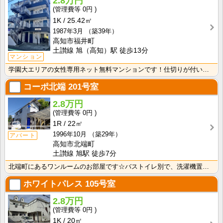
2.8万円
0円
1K
25.42㎡
1987年3月
（築39年）
高知市福井町
土讃線 旭（高知）駅 徒歩13分
マンション
学園大エリアの女性専用ネット無料マンションです！仕切りが付いたクローゼットで収納しやすいですね！
コーポ北端
201号室
2.8万円
0円
1R
22㎡
1996年10月
（築29年）
アパート
高知市北端町
土讃線 旭駅 徒歩7分
北端町にあるワンルームのお部屋です☆バストイレ別で、洗濯機置き場も室内です♪
ホワイトパレス
105号室
2.8万円
0円
1K
20㎡