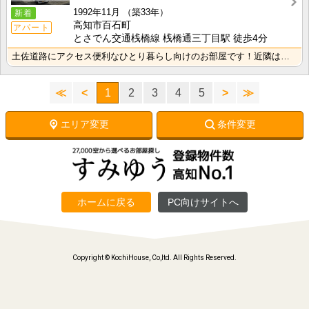
1992年11月
（築33年）
新着
高知市百石町
アパート
とさでん交通桟橋線 桟橋通三丁目駅 徒歩4分
土佐道路にアクセス便利なひとり暮らし向けのお部屋です！近隣はスーパーやコンビニの豊富な暮らしやすいエ･･･
≪
<
1
2
3
4
5
>
≫
エリア変更
条件変更
ホームに戻る
PC向けサイトへ
Copyright © KochiHouse, Co,ltd. All Rights Reserved.