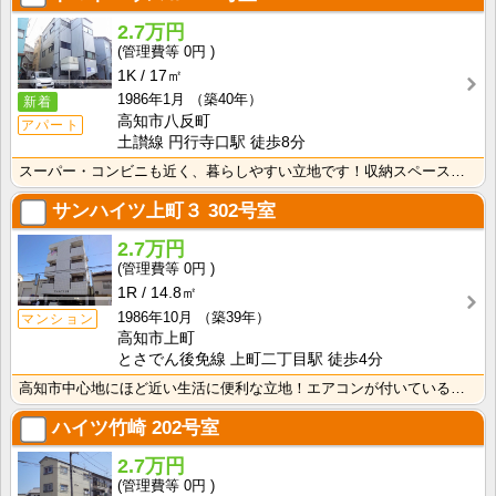
2.7万円
0円
1K
17㎡
1986年1月
（築40年）
新着
高知市八反町
アパート
土讃線 円行寺口駅 徒歩8分
スーパー・コンビニも近く、暮らしやすい立地です！収納スペースあり♪キッチンに窓がついているので、お料･･･
サンハイツ上町３
302号室
2.7万円
0円
1R
14.8㎡
1986年10月
（築39年）
マンション
高知市上町
とさでん後免線 上町二丁目駅 徒歩4分
高知市中心地にほど近い生活に便利な立地！エアコンが付いているので初期費用の節約になりますね！
ハイツ竹崎
202号室
2.7万円
0円