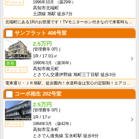
1996年10月
（築29年）
アパート
高知市北端町
土讃線 旭駅 徒歩7分
北端町にある1Rのお部屋です！TVモニターホン付きなので来客時も安心！室内に洗濯機を置けるので家電を･･･
サンフラット
406号室
2.5万円
0円
1R
17.01㎡
1990年3月
（築36年）
新着
高知市南元町
マンション
とさでん交通伊野線 旭町三丁目駅 徒歩3分
電車通り・ＪＲ旭駅、徒歩圏内！水道料金は安心の定額制！エアコン付きで初期費用を節約！
コーポ相生
202号室
2.5万円
0円
1R
17㎡
1984年3月
（築42年）
アパート
高知市宝永町
とさでん後免線 宝永町駅 徒歩9分