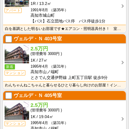
1R
13.2㎡
1991年8月
（築35年）
アパート
高知市城山町
【バス】石立団地バス停 バス停徒歩1分
白を基調とした明るいお部屋です★エアコン・照明器具付き！ 室内洗濯機置場 端部屋
ヴェルデ・Ｎ
403号室
2.5万円
3000円
1K
27㎡
1995年4月
（築31年）
新着
高知市山ノ端町
マンション
とさでん交通伊野線 上町五丁目駅 徒歩9分
わんちゃんねこちゃんと暮らせるひとり暮らし向けのお部屋！インターネット月額接続使用無料なので、月々の･･･
ヴェルデ・Ｎ
405号室
2.5万円
3000円
1K
19.04㎡
1995年4月
（築31年）
マンション
高知市山ノ端町