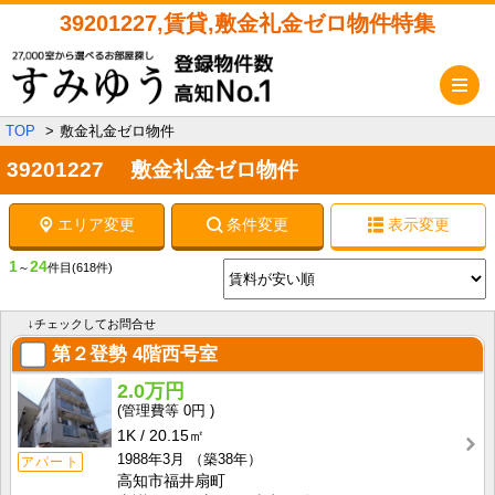
39201227,賃貸,敷金礼金ゼロ物件特集
メ
TOP
敷金礼金ゼロ物件
39201227 敷金礼金ゼロ物件
エリア変更
条件変更
表示変更
1
24
～
件目
(618件)
↓チェックしてお問合せ
第２登勢
4階西号室
2.0万円
0円
1K
20.15㎡
1988年3月
（築38年）
アパート
高知市福井扇町