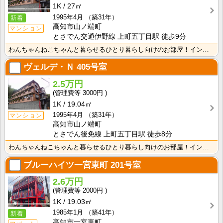
1K
27㎡
1995年4月
（築31年）
新着
高知市山ノ端町
マンション
とさでん交通伊野線 上町五丁目駅 徒歩9分
わんちゃんねこちゃんと暮らせるひとり暮らし向けのお部屋！インターネット月額接続使用無料なので、月々の･･･
ヴェルデ・Ｎ
405号室
2.5万円
3000円
1K
19.04㎡
1995年4月
（築31年）
マンション
高知市山ノ端町
とさでん後免線 上町五丁目駅 徒歩8分
わんちゃんねこちゃんと暮らせるひとり暮らし向けのお部屋！インターネット月額接続使用無料なので、月々の･･･
ブルーハイツ一宮東町
201号室
2.6万円
2000円
1K
19.03㎡
1985年1月
（築41年）
新着
高知市一宮東町