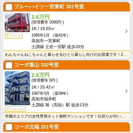
ブルーハイツ一宮東町
301号室
2.6万円
2000円
1K
19.03㎡
1985年1月
（築41年）
アパート
高知市一宮東町
土讃線 土佐一宮駅 徒歩20分
わんちゃんねこちゃんと暮らせるひとり暮らし向けのお部屋です！2026年6月下旬、ネット無料（Wi-F･･･
コーポ葉山
102号室
2.8万円
0円
1K
25.42㎡
1987年3月
（築39年）
高知市福井町
土讃線 旭（高知）駅 徒歩13分
マンション
学園大エリアの女性専用ネット無料マンションです！仕切りが付いたクローゼットで収納しやすいですね！
コーポ北端
201号室