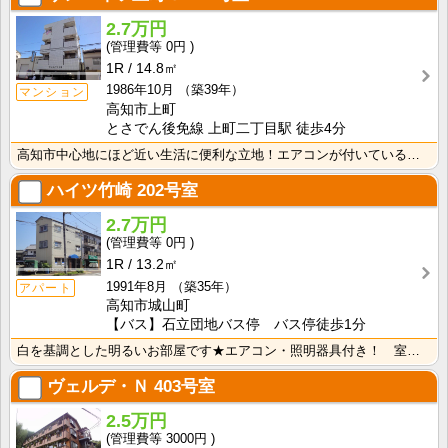
2.7万円
0円
1R
14.8㎡
1986年10月
（築39年）
マンション
高知市上町
とさでん後免線 上町二丁目駅 徒歩4分
高知市中心地にほど近い生活に便利な立地！エアコンが付いているので初期費用の節約になりますね！
ハイツ竹崎
202号室
2.7万円
0円
1R
13.2㎡
1991年8月
（築35年）
アパート
高知市城山町
【バス】石立団地バス停 バス停徒歩1分
白を基調とした明るいお部屋です★エアコン・照明器具付き！ 室内洗濯機置場 端部屋
ヴェルデ・Ｎ
403号室
2.5万円
3000円