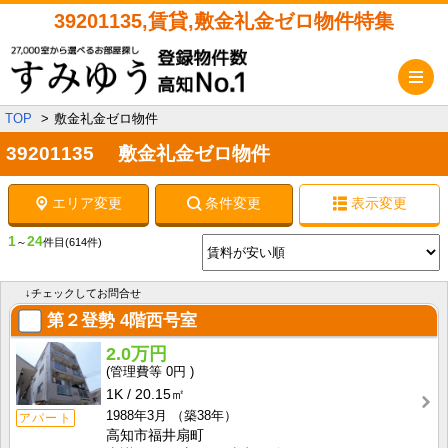
39201135,賃貸,敷金礼金ゼロ物件特集
メ
TOP
敷金礼金ゼロ物件
39201135 敷金礼金ゼロ物件
エリア変更
条件変更
表示変更
1
24
～
件目
(614件)
↓チェックしてお問合せ
第２登勢
4階西号室
2.0万円
0円
1K
20.15㎡
1988年3月
（築38年）
アパート
高知市福井扇町