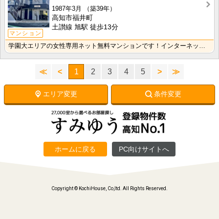
1987年3月
（築39年）
高知市福井町
土讃線 旭駅 徒歩13分
マンション
学園大エリアの女性専用ネット無料マンションです！インターネット月額接続使用無料なので、月々の生活費の･･･
≪
<
1
2
3
4
5
>
≫
エリア変更
条件変更
ホームに戻る
PC向けサイトへ
Copyright © KochiHouse, Co,ltd. All Rights Reserved.