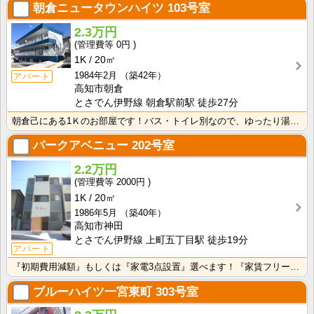
朝倉ニュータウンハイツ
103号室
2.3万円
0円
1K
20㎡
1984年2月
（築42年）
アパート
高知市朝倉
とさでん伊野線 朝倉駅前駅 徒歩27分
朝倉己にある1Ｋのお部屋です！バス・トイレ別なので、ゆったり湯船に浸かれますね！
パークアベニュー
202号室
2.2万円
2000円
1K
20㎡
1986年5月
（築40年）
高知市神田
とさでん伊野線 上町五丁目駅 徒歩19分
アパート
『初期費用減額』もしくは『家電3点設置』選べます！『家賃フリーレント1ヶ月・鍵交換費用免除』ｏｒ『洗･･･
ブルーハイツ一宮東町
303号室