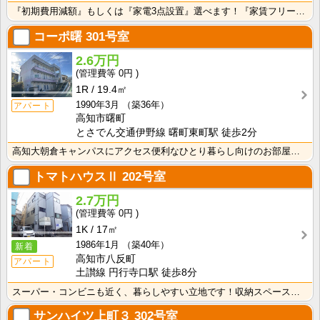
『初期費用減額』もしくは『家電3点設置』選べます！『家賃フリーレント1ヶ月・鍵交換費用免除』ｏｒ『洗･･･
コーポ曙
301号室
2.6万円
0円
1R
19.4㎡
1990年3月
（築36年）
アパート
高知市曙町
とさでん交通伊野線 曙町東町駅 徒歩2分
高知大朝倉キャンパスにアクセス便利なひとり暮らし向けのお部屋！インターネット月額接続利用料無料・水道･･･
トマトハウスⅡ
202号室
2.7万円
0円
1K
17㎡
1986年1月
（築40年）
新着
高知市八反町
アパート
土讃線 円行寺口駅 徒歩8分
スーパー・コンビニも近く、暮らしやすい立地です！収納スペースあり♪キッチンに窓がついているので、お料･･･
サンハイツ上町３
302号室