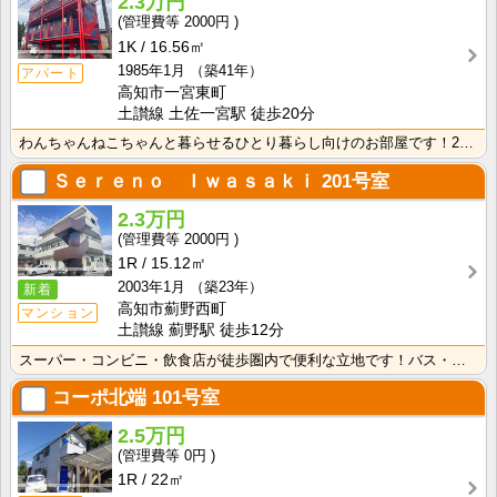
2.3万円
2000円
1K
16.56㎡
1985年1月
（築41年）
アパート
高知市一宮東町
土讃線 土佐一宮駅 徒歩20分
わんちゃんねこちゃんと暮らせるひとり暮らし向けのお部屋です！2026年6月下旬、ネット無料（Wi-F･･･
Ｓｅｒｅｎｏ Ｉｗａｓａｋｉ
201号室
2.3万円
2000円
1R
15.12㎡
2003年1月
（築23年）
新着
高知市薊野西町
マンション
土讃線 薊野駅 徒歩12分
スーパー・コンビニ・飲食店が徒歩圏内で便利な立地です！バス・トイレ別なので、ゆったり湯船に浸かれます･･･
コーポ北端
101号室
2.5万円
0円
1R
22㎡