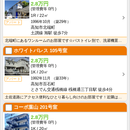
2.8万円
0円
1R
22㎡
1996年10月
（築29年）
アパート
高知市北端町
土讃線 旭駅 徒歩7分
北端町にあるワンルームのお部屋です☆バストイレ別で、洗濯機置き場も室内です♪
ホワイトパレス
105号室
2.8万円
0円
1K
20㎡
1992年11月
（築33年）
アパート
高知市百石町
とさでん交通桟橋線 桟橋通三丁目駅 徒歩4分
土佐道路にアクセス便利なひとり暮らし向けのお部屋です！近隣はスーパーやコンビニの豊富な暮らしやすいエ･･･
コーポ葉山
201号室
2.8万円
0円
1K
20㎡