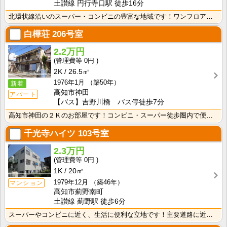
土讃線 円行寺口駅 徒歩16分
北環状線沿いのスーパー・コンビニの豊富な地域です！ワンフロアに2世帯ずつなので窓が多く、風通しの良い･･･
白樺荘
206号室
2.2万円
0円
2K
26.5㎡
1976年1月
（築50年）
新着
高知市神田
アパート
【バス】吉野川橋 バス停徒歩7分
高知市神田の２Ｋのお部屋です！コンビニ・スーパー徒歩圏内で便利です！バス・トイレ別なので、ゆったり湯･･･
千光寺ハイツ
103号室
2.3万円
0円
1K
20㎡
1979年12月
（築46年）
マンション
高知市薊野南町
土讃線 薊野駅 徒歩6分
スーパーやコンビニに近く、生活に便利な立地です！主要道路に近いので、中心地へのアクセスも良好！