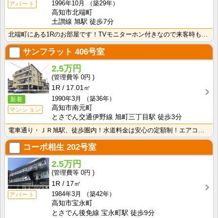
1996年10月
（築29年）
アパート
高知市北端町
土讃線 旭駅 徒歩7分
北端町にある1Rのお部屋です！TVモニターホン付きなので来客時も安心！室内に洗濯機を置けるので家電を･･･
サンフラット
406号室
2.5万円
0円
1R
17.01㎡
1990年3月
（築36年）
新着
高知市南元町
マンション
とさでん交通伊野線 旭町三丁目駅 徒歩3分
電車通り・ＪＲ旭駅、徒歩圏内！水道料金は安心の定額制！エアコン付きで初期費用を節約！
コーポ相生
202号室
2.5万円
0円
1R
17㎡
1984年3月
（築42年）
アパート
高知市宝永町
とさでん後免線 宝永町駅 徒歩9分