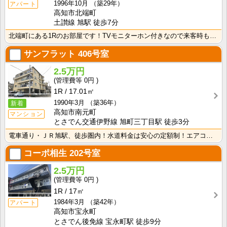
1996年10月
（築29年）
アパート
高知市北端町
土讃線 旭駅 徒歩7分
北端町にある1Rのお部屋です！TVモニターホン付きなので来客時も安心！室内に洗濯機を置けるので家電を･･･
サンフラット
406号室
2.5万円
0円
1R
17.01㎡
1990年3月
（築36年）
新着
高知市南元町
マンション
とさでん交通伊野線 旭町三丁目駅 徒歩3分
電車通り・ＪＲ旭駅、徒歩圏内！水道料金は安心の定額制！エアコン付きで初期費用を節約！
コーポ相生
202号室
2.5万円
0円
1R
17㎡
1984年3月
（築42年）
アパート
高知市宝永町
とさでん後免線 宝永町駅 徒歩9分