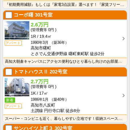
『初期費用減額』もしくは『家電3点設置』選べます！『家賃フリーレント1ヶ月・鍵交換費用免除』ｏｒ『洗･･･
コーポ曙
301号室
2.6万円
0円
1R
19.4㎡
1990年3月
（築36年）
アパート
高知市曙町
とさでん交通伊野線 曙町東町駅 徒歩2分
高知大朝倉キャンパスにアクセス便利なひとり暮らし向けのお部屋！インターネット月額接続利用料無料・水道･･･
トマトハウスⅡ
202号室
2.7万円
0円
1K
17㎡
1986年1月
（築40年）
新着
高知市八反町
アパート
土讃線 円行寺口駅 徒歩8分
スーパー・コンビニも近く、暮らしやすい立地です！収納スペースあり♪キッチンに窓がついているので、お料･･･
サンハイツ上町３
302号室