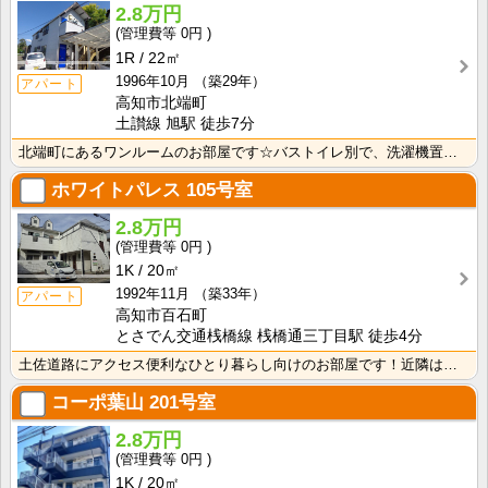
2.8万円
0円
1R
22㎡
1996年10月
（築29年）
アパート
高知市北端町
土讃線 旭駅 徒歩7分
北端町にあるワンルームのお部屋です☆バストイレ別で、洗濯機置き場も室内です♪
ホワイトパレス
105号室
2.8万円
0円
1K
20㎡
1992年11月
（築33年）
アパート
高知市百石町
とさでん交通桟橋線 桟橋通三丁目駅 徒歩4分
土佐道路にアクセス便利なひとり暮らし向けのお部屋です！近隣はスーパーやコンビニの豊富な暮らしやすいエ･･･
コーポ葉山
201号室
2.8万円
0円
1K
20㎡