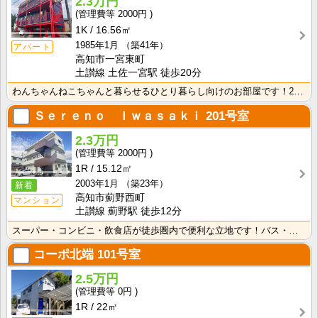
2.3万円
2000円
1K
16.56㎡
1985年1月
（築41年）
アパート
高知市一宮東町
土讃線 土佐一宮駅 徒歩20分
わんちゃんねこちゃんと暮らせるひとり暮らし向けのお部屋です！2026年6月下旬、ネット無料（Wi-F･･･
Ｓｅｒｅｎｏ Ｉｗａｓａｋｉ
201号室
2.3万円
2000円
1R
15.12㎡
2003年1月
（築23年）
新着
高知市薊野西町
マンション
土讃線 薊野駅 徒歩12分
スーパー・コンビニ・飲食店が徒歩圏内で便利な立地です！バス・トイレ別なので、ゆったり湯船に浸かれます･･･
コーポ北端
101号室
2.5万円
0円
1R
22㎡