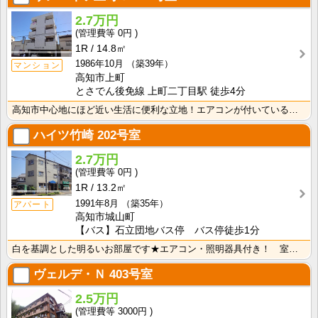
2.7万円
0円
1R
14.8㎡
1986年10月
（築39年）
マンション
高知市上町
とさでん後免線 上町二丁目駅 徒歩4分
高知市中心地にほど近い生活に便利な立地！エアコンが付いているので初期費用の節約になりますね！
ハイツ竹崎
202号室
2.7万円
0円
1R
13.2㎡
1991年8月
（築35年）
アパート
高知市城山町
【バス】石立団地バス停 バス停徒歩1分
白を基調とした明るいお部屋です★エアコン・照明器具付き！ 室内洗濯機置場 端部屋
ヴェルデ・Ｎ
403号室
2.5万円
3000円