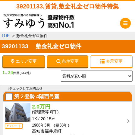
39201133,賃貸,敷金礼金ゼロ物件特集
メ
TOP
敷金礼金ゼロ物件
39201133 敷金礼金ゼロ物件
エリア変更
条件変更
表示変更
1
24
～
件目
(614件)
↓チェックしてお問合せ
第２登勢
4階西号室
2.0万円
0円
1K
20.15㎡
1988年3月
（築38年）
アパート
高知市福井扇町