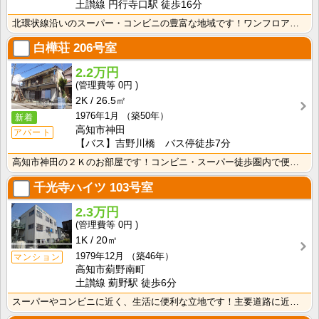
土讃線 円行寺口駅 徒歩16分
北環状線沿いのスーパー・コンビニの豊富な地域です！ワンフロアに2世帯ずつなので窓が多く、風通しの良い･･･
白樺荘
206号室
2.2万円
0円
2K
26.5㎡
1976年1月
（築50年）
新着
高知市神田
アパート
【バス】吉野川橋 バス停徒歩7分
高知市神田の２Ｋのお部屋です！コンビニ・スーパー徒歩圏内で便利です！バス・トイレ別なので、ゆったり湯･･･
千光寺ハイツ
103号室
2.3万円
0円
1K
20㎡
1979年12月
（築46年）
マンション
高知市薊野南町
土讃線 薊野駅 徒歩6分
スーパーやコンビニに近く、生活に便利な立地です！主要道路に近いので、中心地へのアクセスも良好！