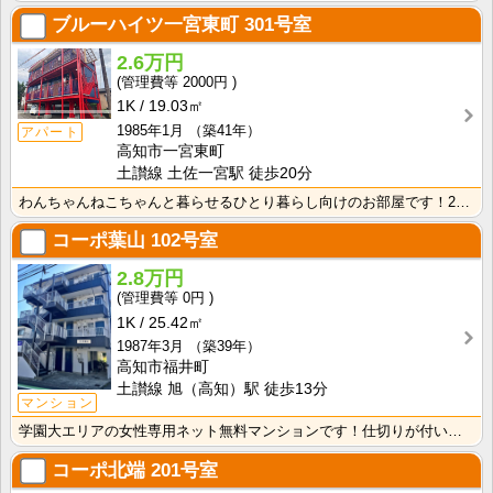
ブルーハイツ一宮東町
301号室
2.6万円
2000円
1K
19.03㎡
1985年1月
（築41年）
アパート
高知市一宮東町
土讃線 土佐一宮駅 徒歩20分
わんちゃんねこちゃんと暮らせるひとり暮らし向けのお部屋です！2026年6月下旬、ネット無料（Wi-F･･･
コーポ葉山
102号室
2.8万円
0円
1K
25.42㎡
1987年3月
（築39年）
高知市福井町
土讃線 旭（高知）駅 徒歩13分
マンション
学園大エリアの女性専用ネット無料マンションです！仕切りが付いたクローゼットで収納しやすいですね！
コーポ北端
201号室