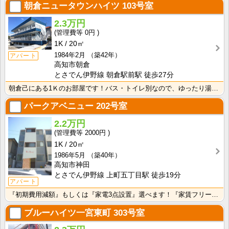
朝倉ニュータウンハイツ
103号室
2.3万円
0円
1K
20㎡
1984年2月
（築42年）
アパート
高知市朝倉
とさでん伊野線 朝倉駅前駅 徒歩27分
朝倉己にある1Ｋのお部屋です！バス・トイレ別なので、ゆったり湯船に浸かれますね！
パークアベニュー
202号室
2.2万円
2000円
1K
20㎡
1986年5月
（築40年）
高知市神田
とさでん伊野線 上町五丁目駅 徒歩19分
アパート
『初期費用減額』もしくは『家電3点設置』選べます！『家賃フリーレント1ヶ月・鍵交換費用免除』ｏｒ『洗･･･
ブルーハイツ一宮東町
303号室