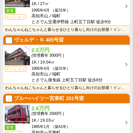
1K
27㎡
1995年4月
（築31年）
新着
高知市山ノ端町
マンション
とさでん交通伊野線 上町五丁目駅 徒歩9分
わんちゃんねこちゃんと暮らせるひとり暮らし向けのお部屋！インターネット月額接続使用無料なので、月々の･･･
ヴェルデ・Ｎ
405号室
2.5万円
3000円
1K
19.04㎡
1995年4月
（築31年）
マンション
高知市山ノ端町
とさでん後免線 上町五丁目駅 徒歩8分
わんちゃんねこちゃんと暮らせるひとり暮らし向けのお部屋！インターネット月額接続使用無料なので、月々の･･･
ブルーハイツ一宮東町
201号室
2.6万円
2000円
1K
19.03㎡
1985年1月
（築41年）
新着
高知市一宮東町