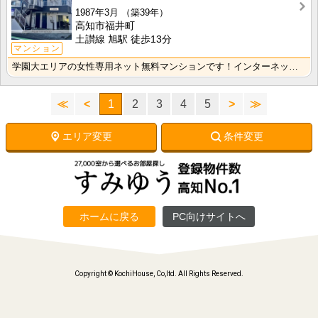
1987年3月
（築39年）
高知市福井町
土讃線 旭駅 徒歩13分
マンション
学園大エリアの女性専用ネット無料マンションです！インターネット月額接続使用無料なので、月々の生活費の･･･
≪
<
1
2
3
4
5
>
≫
エリア変更
条件変更
ホームに戻る
PC向けサイトへ
Copyright © KochiHouse, Co,ltd. All Rights Reserved.