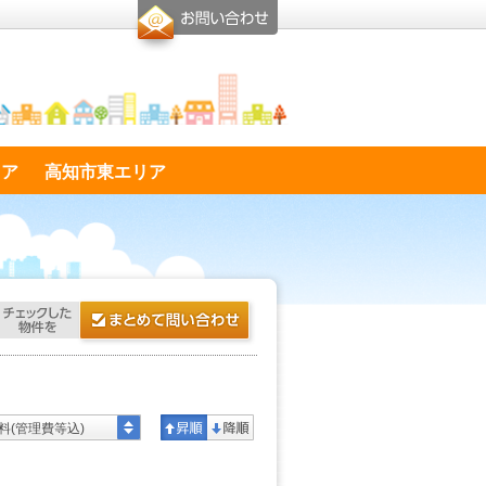
リア
高知市東エリア
料(管理費等込)