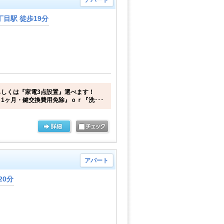
アパート
目駅 徒歩19分
しくは『家電3点設置』選べます！
1ヶ月・鍵交換費用免除』ｏｒ『洗･･･
アパート
20分