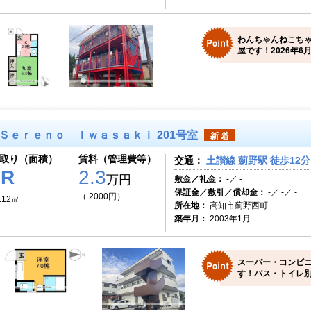
わんちゃんねこち
屋です！2026年6月
Ｓｅｒｅｎｏ Ｉｗａｓａｋｉ 201号室
取り（面積）
賃料（管理費等）
交通：
土讃線 薊野駅 徒歩12分
1R
2.3
万円
敷金／礼金：
-／ -
保証金／敷引／償却金：
-／ -／ -
（ 2000円）
.12㎡
所在地：
高知市薊野西町
築年月：
2003年1月
スーパー・コンビ
す！バス・トイレ別