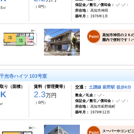
保証金／敷引／償却金：
-／ -／ -
（ 0円）
.5㎡
所在地：
高知市神田
築年月：
1976年1月
高知市神田の２Ｋ
圏内で便利です！バ
千光寺ハイツ 103号室
取り（面積）
賃料（管理費等）
交通：
土讃線 薊野駅 徒歩6分
1K
2.3
万円
敷金／礼金：
-／ -
保証金／敷引／償却金：
-／ -／ -
（ 0円）
0㎡
所在地：
高知市薊野南町
築年月：
1979年12月
スーパーやコンビ