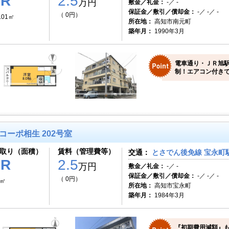
1R
2.5
万円
敷金／礼金：
-／ -
保証金／敷引／償却金：
-／ -／ -
（ 0円）
.01㎡
所在地：
高知市南元町
築年月：
1990年3月
電車通り・ＪＲ旭
制！エアコン付き
コーポ相生 202号室
取り（面積）
賃料（管理費等）
交通：
とさでん後免線 宝永町駅
1R
2.5
万円
敷金／礼金：
-／ -
保証金／敷引／償却金：
-／ -／ -
（ 0円）
7㎡
所在地：
高知市宝永町
築年月：
1984年3月
『初期費用減額』も