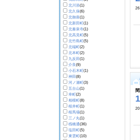
北川添
(1)
26
北久保
(6)
北御座
(1)
北新田町
(1)
北秦泉寺
(1)
北高見町
(5)
北竹島町
(5)
北端町
(2)
北本町
(2)
九反田
(1)
介良
(9)
小石木町
(1)
神田
(8)
河ノ瀬町
(3)
五台山
(1)
間
幸町
(2)
相模町
(8)
桜井町
(1)
2
桜馬場
(1)
三ノ丸
(1)
桟橋通
(36)
塩田町
(5)
東雲町
(10)