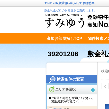
39201206,賃貸,敷金礼金ゼロ物件特集
敷金礼金ゼロのお部屋をご案内します。
高知お部屋探しTOP
物件検索メ
高知市南エリア
テキストデータ
39201206 敷金
検索
検索条件の変更
エリアを選択
■ご希望の町村をお選びください。
（複数選択が可能です。）