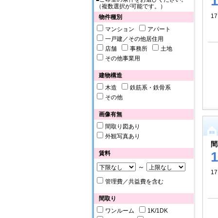
（複数選択が可能です。）
17
物件種別
マンション
アパート
一戸建／その他居住用
店舗
事務所
土地
その他事業用
建物構造
木造
鉄筋系・鉄骨系
その他
画像有無
間取り図あり
外観写真あり
間
賃料
～
1
管理費／共益費を含む
間取り
ワンルーム
1K/1DK