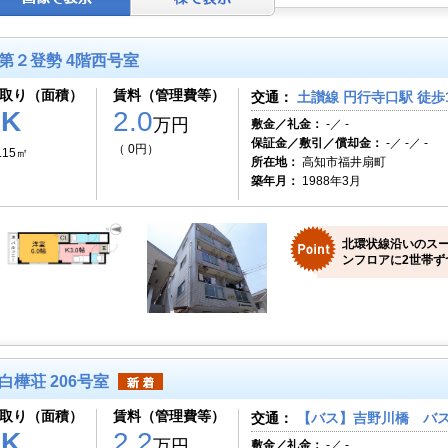
第２登勢 4階西号室
取り（面積）
賃料（管理費等）
交通：
土讃線 円行寺口駅 徒歩
1K
2.0
万円
敷金／礼金：
-／ -
保証金／敷引／償却金：
-／ -／ -
（ 0円）
.15㎡
所在地：
高知市福井扇町
築年月：
1988年3月
北環状線沿いのス
ンフロアに2世帯ず
白樺荘 206号室
取り（面積）
賃料（管理費等）
交通：
【バス】吉野川橋 バス
2K
2.2
万円
敷金／礼金：
-／ -