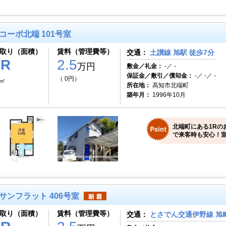
コーポ北端 101号室
取り（面積）
賃料（管理費等）
交通：
土讃線 旭駅 徒歩7分
1R
2.5
万円
敷金／礼金：
-／ -
保証金／敷引／償却金：
-／ -／ -
（ 0円）
2㎡
所在地：
高知市北端町
築年月：
1996年10月
北端町にある1Rの
で来客時も安心！室
サンフラット 406号室
取り（面積）
賃料（管理費等）
交通：
とさでん交通伊野線 旭町