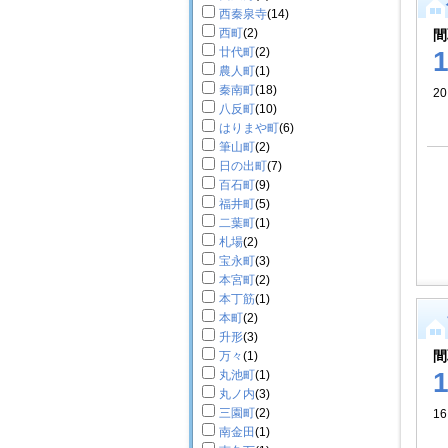
西秦泉寺
(14)
西町
(2)
間
廿代町
(2)
農人町
(1)
秦南町
(18)
2
八反町
(10)
はりまや町
(6)
筆山町
(2)
日の出町
(7)
百石町
(9)
福井町
(5)
二葉町
(1)
札場
(2)
宝永町
(3)
本宮町
(2)
本丁筋
(1)
本町
(2)
升形
(3)
間
万々
(1)
丸池町
(1)
丸ノ内
(3)
三園町
(2)
16
南金田
(1)