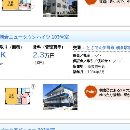
道路に近いので、
朝倉ニュータウンハイツ 103号室
取り（面積）
賃料（管理費等）
交通：
とさでん伊野線 朝倉駅前
1K
2.3
万円
敷金／礼金：
-／ -
保証金／敷引／償却金：
-／ -／ -
（ 0円）
0㎡
所在地：
高知市朝倉
築年月：
1984年2月
朝倉己にある1Ｋの
ゆったり湯船に浸