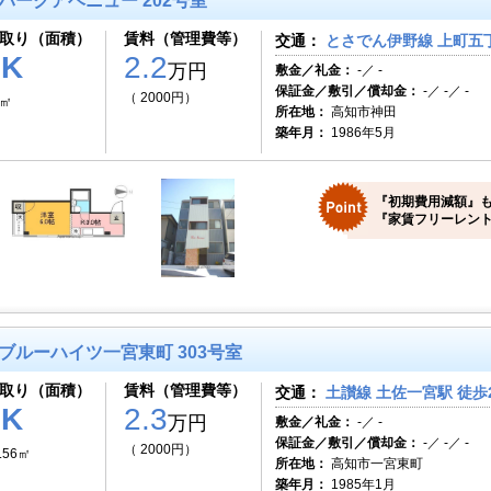
パークアベニュー 202号室
取り（面積）
賃料（管理費等）
交通：
とさでん伊野線 上町五丁
1K
2.2
万円
敷金／礼金：
-／ -
保証金／敷引／償却金：
-／ -／ -
（ 2000円）
0㎡
所在地：
高知市神田
築年月：
1986年5月
『初期費用減額』も
『家賃フリーレント
ブルーハイツ一宮東町 303号室
取り（面積）
賃料（管理費等）
交通：
土讃線 土佐一宮駅 徒歩
1K
2.3
万円
敷金／礼金：
-／ -
保証金／敷引／償却金：
-／ -／ -
（ 2000円）
.56㎡
所在地：
高知市一宮東町
築年月：
1985年1月