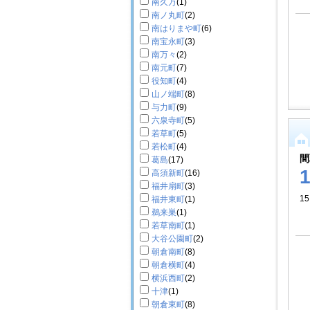
南久万
(1)
南ノ丸町
(2)
南はりまや町
(6)
南宝永町
(3)
南万々
(2)
南元町
(7)
役知町
(4)
山ノ端町
(8)
与力町
(9)
六泉寺町
(5)
若草町
(5)
若松町
(4)
間
葛島
(17)
高須新町
(16)
福井扇町
(3)
15
福井東町
(1)
鵜来巣
(1)
若草南町
(1)
大谷公園町
(2)
朝倉南町
(8)
朝倉横町
(4)
横浜西町
(2)
十津
(1)
朝倉東町
(8)