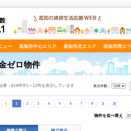
ニュー
高知市中心エリア
高知市北エリア
高知市西エ
礼金ゼロ物件
結果：614件中1～12件を表示しています
表示件数：
1
2
3
4
5
6
7
8
物件を並べ替え
賃