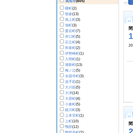
高知市
(605)
曙町
(2)
朝倉
(13)
旭上町
(3)
旭町
(3)
間
愛宕町
(7)
井口町
(5)
石立町
(4)
20
和泉町
(2)
伊勢崎町
(1)
入明町
(1)
潮新町
(13)
梅ノ辻
(5)
永国寺町
(3)
追手筋
(1)
大川筋
(5)
大津
(14)
大原町
(4)
小倉町
(5)
鏡川町
(3)
上本宮町
(1)
上町
(10)
間
鴨部
(12)
鴨部高町
(2)