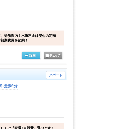
駅、徒歩圏内！水道料金は安心の定額
で初期費用を節約！
アパート
 徒歩9分
しくは『家電3点設置』選べます！