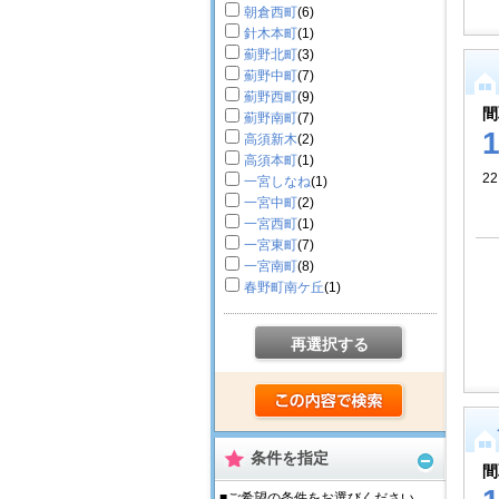
朝倉西町
(6)
針木本町
(1)
薊野北町
(3)
薊野中町
(7)
薊野西町
(9)
間
薊野南町
(7)
高須新木
(2)
高須本町
(1)
2
一宮しなね
(1)
一宮中町
(2)
一宮西町
(1)
一宮東町
(7)
一宮南町
(8)
春野町南ケ丘
(1)
再選択する
条件を指定
間
■ご希望の条件をお選びください。