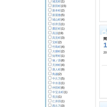
城見町
(1)
新田町
(15)
新本町
(2)
新屋敷
(5)
城山町
(4)
杉井流
(1)
鷹匠町
(1)
高須
(19)
高見町
(3)
間
宝町
(2)
竹島町
(4)
大膳町
(2)
2
知寄町
(1)
塚ノ原
(8)
天神町
(4)
唐人町
(9)
鳥越
(2)
中久万
(5)
中水道
(1)
仲田町
(6)
中宝永町
(1)
長浜
(1)
仁井田
(1)
西久万
(3)