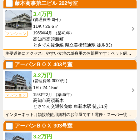
藤本商事第二ビル
202号室
3.4万円
0円
1DK
25.6㎡
1985年4月
（築41年）
マンション
高知市高須新町
とさでん後免線 県立美術館通駅 徒歩8分
主要道路にアクセスしやすい立地の単身用のお部屋です！ペット飼育相談可☆南向きバルコニー・日当たり良好･･･
アーバンＢＯＸ
403号室
3.2万円
3000円
1R
24.15㎡
1990年2月
（築36年）
マンション
高知市高須新木
とさでん交通後免線 東新木駅 徒歩1分
インターネット月額接続使用無料のお部屋です！電停・スーパー徒歩圏内！生活に便利な立地条件です♪防犯カ･･･
アーバンＢＯＸ
303号室
3.2万円