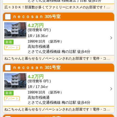
とさでん交通桟橋線 桟橋通五丁目駅 徒歩2分
広々３ＤＫ！部屋数が多くてファミリーにオススメのお部屋です！わんちゃんねこちゃんと暮らせます！
ｎｅｃｏｓａｎ
305号室
4.2万円
0円
1R
18.36㎡
1990年10月
（築35年）
新着
高知市桟橋通
アパート
とさでん交通桟橋線 梅の辻駅 徒歩4分
ねこちゃんと暮らせるリノベーションされたお部屋です！電停・コンビニ徒歩圏内で生活に便利な立地です！
ｎｅｃｏｓａｎ
301号室
4.2万円
0円
1R
17.34㎡
1990年10月
（築35年）
新着
高知市桟橋通
アパート
とさでん交通桟橋線 梅の辻駅 徒歩4分
ねこちゃんと暮らせるリノベーションされたお部屋です！電停・コンビニ徒歩圏内で生活に便利な立地です！