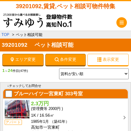
39201092,賃貸,ペット相談可物件特集
メ
TOP
ペット相談可能
39201092 ペット相談可能
エリア変更
条件変更
表示変更
1
24
～
件目
(47件)
↓チェックしてお問合せ
ブルーハイツ一宮東町
303号室
2.3万円
2000円
1K
16.56㎡
1985年1月
（築41年）
アパート
高知市一宮東町