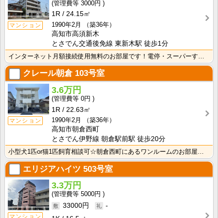
3000円
1R
24.15㎡
1990年2月
（築36年）
マンション
高知市高須新木
とさでん交通後免線 東新木駅 徒歩1分
インターネット月額接続使用無料のお部屋です！電停・スーパーすぐそこです！生活に便利な立地条件♪
クレール朝倉
103号室
3.6万円
0円
1R
22.63㎡
1990年2月
（築36年）
マンション
高知市朝倉西町
とさでん伊野線 朝倉駅前駅 徒歩20分
小型犬1匹or猫1匹飼育相談可☆朝倉西町にあるワンルームのお部屋です！インターネット月額接続使用無料･･･
エリジアハイツ
503号室
3.3万円
5000円
33000円
-
マンション