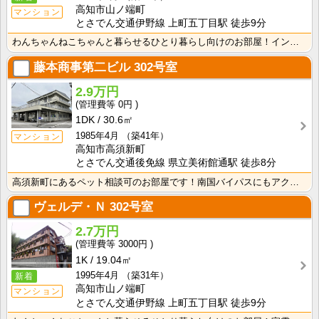
高知市山ノ端町
マンション
とさでん交通伊野線 上町五丁目駅 徒歩9分
わんちゃんねこちゃんと暮らせるひとり暮らし向けのお部屋！インターネット月額接続使用無料なので、月々の･･･
藤本商事第二ビル
302号室
2.9万円
0円
1DK
30.6㎡
1985年4月
（築41年）
マンション
高知市高須新町
とさでん交通後免線 県立美術館通駅 徒歩8分
高須新町にあるペット相談可のお部屋です！南国バイパスにもアクセスしやすく生活に便利な立地です！
ヴェルデ・Ｎ
302号室
2.7万円
3000円
1K
19.04㎡
1995年4月
（築31年）
新着
高知市山ノ端町
マンション
とさでん交通伊野線 上町五丁目駅 徒歩9分