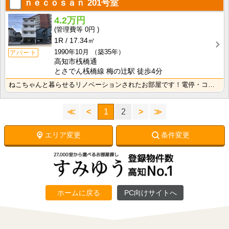
ｎｅｃｏｓａｎ
201号室
4.2万円
0円
1R
17.34㎡
1990年10月
（築35年）
アパート
高知市桟橋通
とさでん桟橋線 梅の辻駅 徒歩4分
ねこちゃんと暮らせるリノベーションされたお部屋です！電停・コンビニ徒歩圏内で生活に便利な立地です！
≪
<
1
2
>
≫
エリア変更
条件変更
ホームに戻る
PC向けサイトへ