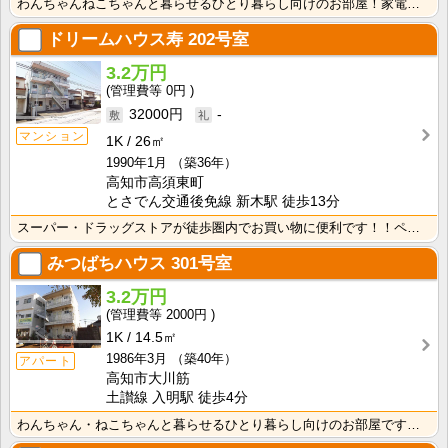
わんちゃんねこちゃんと暮らせるひとり暮らし向けのお部屋！家電付きプラン選べます♪洗濯機・冷蔵庫・電子･･･
ドリームハウス寿
202号室
3.2万円
0円
32000円
-
マンション
1K
26㎡
1990年1月
（築36年）
高知市高須東町
とさでん交通後免線 新木駅 徒歩13分
スーパー・ドラッグストアが徒歩圏内でお買い物に便利です！！ペットと暮らせるお部屋です☆南向きで明るく･･･
みつばちハウス
301号室
3.2万円
2000円
1K
14.5㎡
1986年3月
（築40年）
アパート
高知市大川筋
土讃線 入明駅 徒歩4分
わんちゃん・ねこちゃんと暮らせるひとり暮らし向けのお部屋です！高知市中心オフィス街に通勤・通学の方に･･･