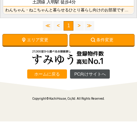
土讃線 入明駅 徒歩4分
わんちゃん・ねこちゃんと暮らせるひとり暮らし向けのお部屋です！高知市中心オフィス街に通勤・通学の方に･･･
≪
<
1
>
≫
エリア変更
条件変更
ホームに戻る
PC向けサイトへ
Copyright © KochiHouse, Co,ltd. All Rights Reserved.