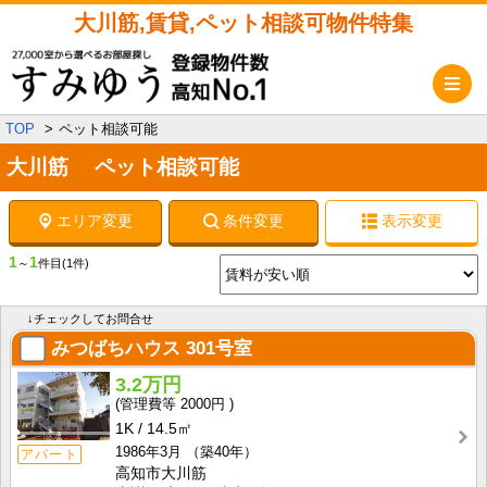
大川筋,賃貸,ペット相談可物件特集
メ
TOP
ペット相談可能
大川筋 ペット相談可能
エリア変更
条件変更
表示変更
1
1
～
件目
(1件)
↓チェックしてお問合せ
みつばちハウス
301号室
3.2万円
2000円
1K
14.5㎡
1986年3月
（築40年）
アパート
高知市大川筋