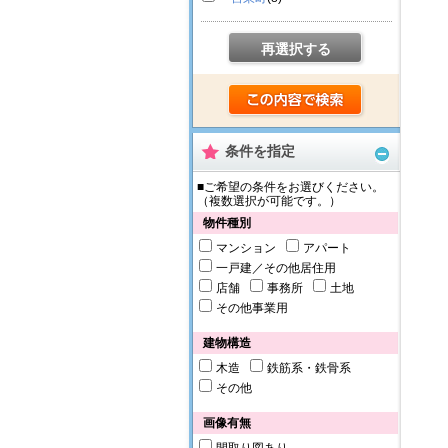
再選択する
条件を指定
■ご希望の条件をお選びください。
（複数選択が可能です。）
物件種別
マンション
アパート
一戸建／その他居住用
店舗
事務所
土地
その他事業用
建物構造
木造
鉄筋系・鉄骨系
その他
画像有無