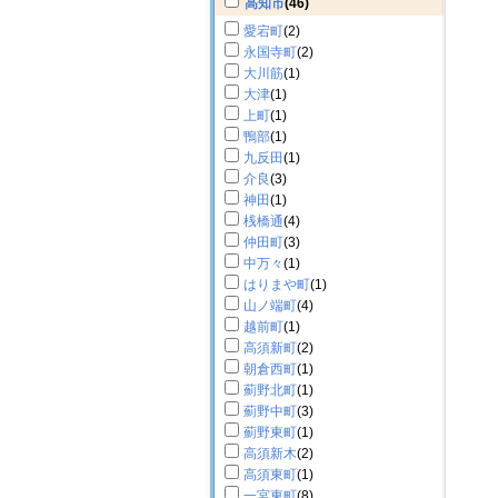
高知市
(46)
愛宕町
(2)
永国寺町
(2)
大川筋
(1)
大津
(1)
上町
(1)
鴨部
(1)
九反田
(1)
介良
(3)
神田
(1)
桟橋通
(4)
仲田町
(3)
中万々
(1)
はりまや町
(1)
山ノ端町
(4)
越前町
(1)
高須新町
(2)
朝倉西町
(1)
薊野北町
(1)
薊野中町
(3)
薊野東町
(1)
高須新木
(2)
高須東町
(1)
一宮東町
(8)