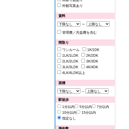
間取り図あり
外観写真あり
賃料
～
管理費／共益費を含む
間取り
ワンルーム
1K/1DK
1LK/1LDK
2K/2DK
2LK/2LDK
3K/3DK
3LK/3LDK
4K/4DK
4LK/4LDK以上
面積
～
駅徒歩
1分以内
5分以内
7分以内
10分以内
15分以内
指定なし
築年数