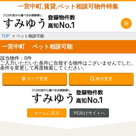
一宮中町,賃貸,ペット相談可物件特集
メ
TOP
ペット相談可能
一宮中町 ペット相談可能
該当物件：0件
ご入力いただいた条件に合致する物件はございませんでした。
条件を変更して再度検索してください。
エリア変更
条件変更
ホームに戻る
PC向けサイトへ