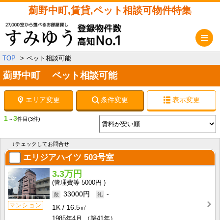
薊野中町,賃貸,ペット相談可物件特集
メ
TOP
ペット相談可能
薊野中町 ペット相談可能
エリア変更
条件変更
表示変更
1
3
～
件目
(3件)
↓チェックしてお問合せ
エリジアハイツ
503号室
3.3万円
5000円
33000円
-
マンション
1K
16.5㎡
1985年4月
（築41年）