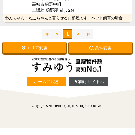
高知市薊野中町
土讃線 薊野駅 徒歩2分
わんちゃん・ねこちゃんと暮らせるお部屋です！ペット飼育の場合は敷金2ヶ月・礼金1ヶ月要 水道料は共益･･･
≪
<
1
>
≫
エリア変更
条件変更
ホームに戻る
PC向けサイトへ
Copyright © KochiHouse, Co,ltd. All Rights Reserved.