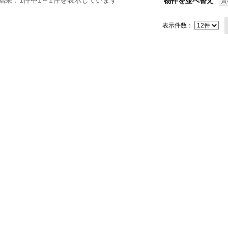
結果：1件中1～1件を表示しています
物件を並べ替え
賃
表示件数：