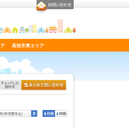
リア
高知市東エリア
料(管理費等込)