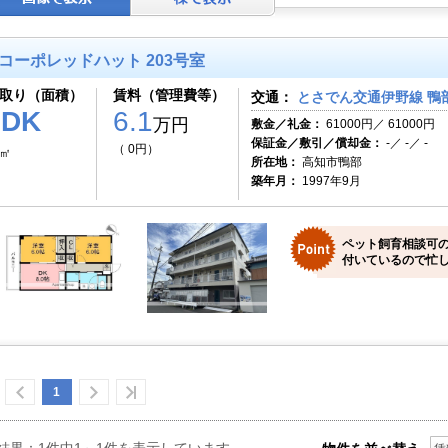
コーポレッドハット 203号室
取り（面積）
賃料（管理費等）
交通：
とさでん交通伊野線 鴨部
2DK
6.1
万円
敷金／礼金：
61000円／ 61000円
保証金／敷引／償却金：
-／ -／ -
（ 0円）
5㎡
所在地：
高知市鴨部
築年月：
1997年9月
ペット飼育相談可
付いているので忙
1