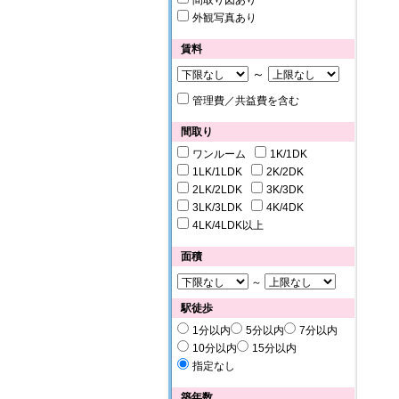
間取り図あり
外観写真あり
賃料
～
管理費／共益費を含む
間取り
ワンルーム
1K/1DK
1LK/1LDK
2K/2DK
2LK/2LDK
3K/3DK
3LK/3LDK
4K/4DK
4LK/4LDK以上
面積
～
駅徒歩
1分以内
5分以内
7分以内
10分以内
15分以内
指定なし
築年数