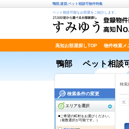
鴨部,賃貸,ペット相談可物件特集
ペット相談可能なお部屋をご紹介します。
高知お部屋探しTOP
物件検索メ
高知市南エリア
テキストデータ
鴨部 ペット相談
検索
検索条件の変更
エリアを選択
■ご希望の町村をお選びください。
（複数選択が可能です。）