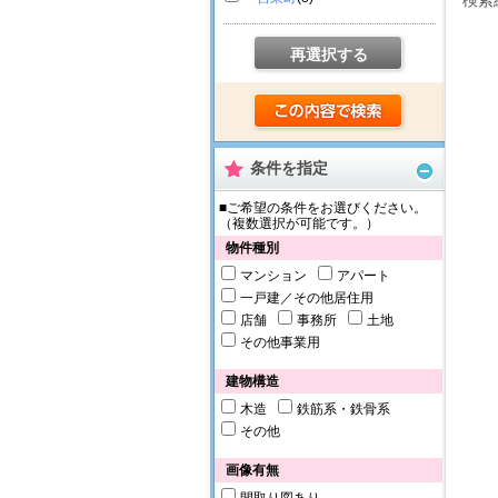
検索
再選択する
条件を指定
■ご希望の条件をお選びください。
（複数選択が可能です。）
物件種別
マンション
アパート
一戸建／その他居住用
店舗
事務所
土地
その他事業用
建物構造
木造
鉄筋系・鉄骨系
その他
画像有無