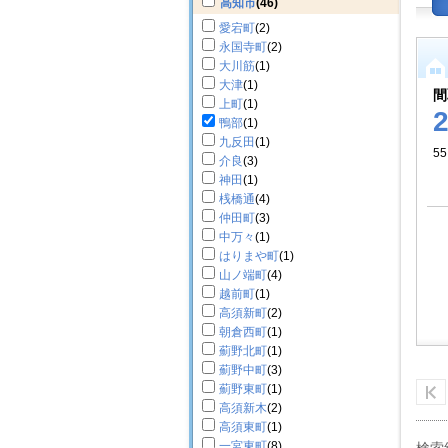
高知市
(46)
愛宕町
(2)
永国寺町
(2)
大川筋
(1)
大津
(1)
間
上町
(1)
鴨部
(1)
九反田
(1)
5
介良
(3)
神田
(1)
桟橋通
(4)
仲田町
(3)
中万々
(1)
はりまや町
(1)
山ノ端町
(4)
越前町
(1)
高須新町
(2)
朝倉西町
(1)
薊野北町
(1)
薊野中町
(3)
薊野東町
(1)
高須新木
(2)
高須東町
(1)
一宮東町
(8)