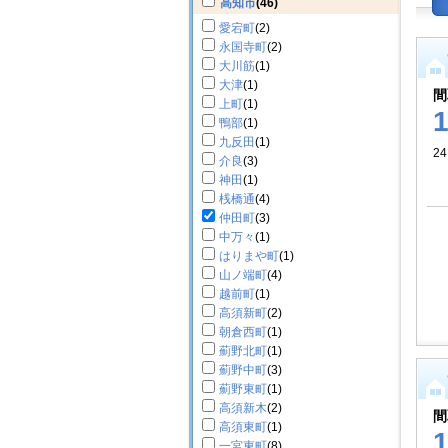
高知市
(46)
愛宕町
(2)
永国寺町
(2)
大川筋
(1)
大津
(1)
間
上町
(1)
鴨部
(1)
九反田
(1)
24
介良
(3)
神田
(1)
桟橋通
(4)
仲田町
(3)
中万々
(1)
はりまや町
(1)
山ノ端町
(4)
越前町
(1)
高須新町
(2)
朝倉西町
(1)
薊野北町
(1)
薊野中町
(3)
薊野東町
(1)
高須新木
(2)
間
高須東町
(1)
一宮東町
(8)