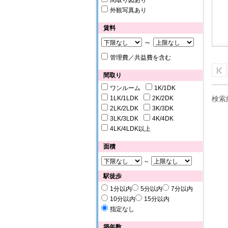
間取り図あり
外観写真あり
賃料
～
管理費／共益費を含む
間取り
ワンルーム
1K/1DK
1LK/1LDK
2K/2DK
検索
2LK/2LDK
3K/3DK
3LK/3LDK
4K/4DK
4LK/4LDK以上
面積
～
駅徒歩
1分以内
5分以内
7分以内
10分以内
15分以内
指定なし
築年数