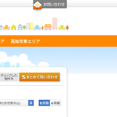
リア
高知市東エリア
料(管理費等込)