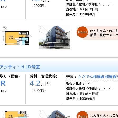
保証金／敷引／償却金：
-／ -／ -
（ 2000円）
.18㎡
所在地：
高知市仲田町
築年月：
1990年8月
わんちゃん・ねこ
部屋！複数のスーパ
アクティ・Ｎ 1D号室
取り（面積）
賃料（管理費等）
交通：
とさでん桟橋線 桟橋通三
1R
4.2
万円
敷金／礼金：
-／ -
保証金／敷引／償却金：
-／ -／ -
（ 2000円）
.18㎡
所在地：
高知市仲田町
築年月：
1990年8月
わんちゃん・ねこ