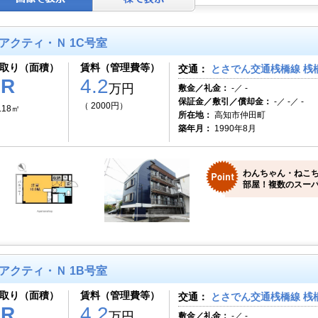
アクティ・Ｎ 1C号室
取り（面積）
賃料（管理費等）
交通：
とさでん交通桟橋線 桟
1R
4.2
万円
敷金／礼金：
-／ -
保証金／敷引／償却金：
-／ -／ -
（ 2000円）
.18㎡
所在地：
高知市仲田町
築年月：
1990年8月
わんちゃん・ねこ
部屋！複数のスーパ
アクティ・Ｎ 1B号室
取り（面積）
賃料（管理費等）
交通：
とさでん交通桟橋線 桟
1R
4.2
万円
敷金／礼金：
-／ -