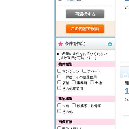
24
再選択する
条件を指定
■ご希望の条件をお選びください。
（複数選択が可能です。）
物件種別
マンション
アパート
一戸建／その他居住用
店舗
事務所
土地
間
その他事業用
建物構造
24
木造
鉄筋系・鉄骨系
その他
画像有無