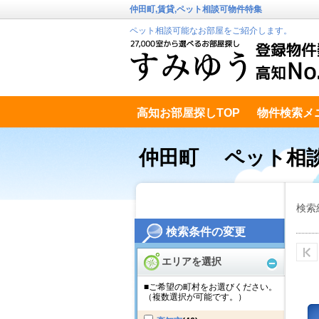
仲田町,賃貸,ペット相談可物件特集
ペット相談可能なお部屋をご紹介します。
高知お部屋探しTOP
物件検索メ
高知市南エリア
テキストデータ
仲田町 ペット相
検索
検索条件の変更
エリアを選択
■ご希望の町村をお選びください。
（複数選択が可能です。）