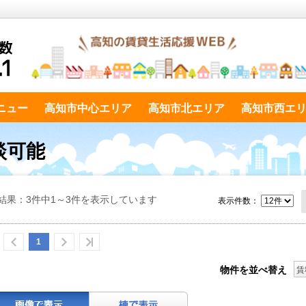
ニュー
高知市中心エリア
高知市北エリア
高知市西エ
談可能
結果：3件中1～3件を表示しています
表示件数：
1
物件を並べ替え
賃