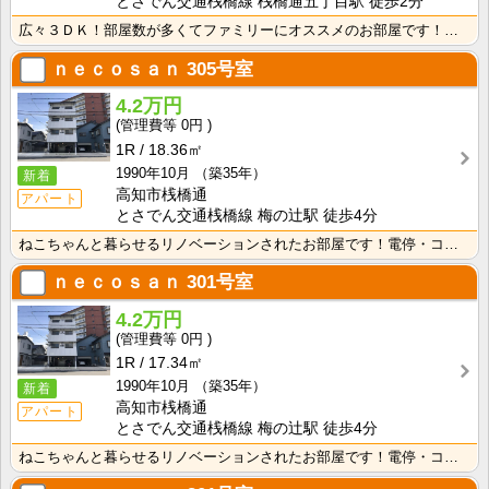
とさでん交通桟橋線 桟橋通五丁目駅 徒歩2分
広々３ＤＫ！部屋数が多くてファミリーにオススメのお部屋です！わんちゃんねこちゃんと暮らせます！
ｎｅｃｏｓａｎ
305号室
4.2万円
0円
1R
18.36㎡
1990年10月
（築35年）
新着
高知市桟橋通
アパート
とさでん交通桟橋線 梅の辻駅 徒歩4分
ねこちゃんと暮らせるリノベーションされたお部屋です！電停・コンビニ徒歩圏内で生活に便利な立地です！
ｎｅｃｏｓａｎ
301号室
4.2万円
0円
1R
17.34㎡
1990年10月
（築35年）
新着
高知市桟橋通
アパート
とさでん交通桟橋線 梅の辻駅 徒歩4分
ねこちゃんと暮らせるリノベーションされたお部屋です！電停・コンビニ徒歩圏内で生活に便利な立地です！