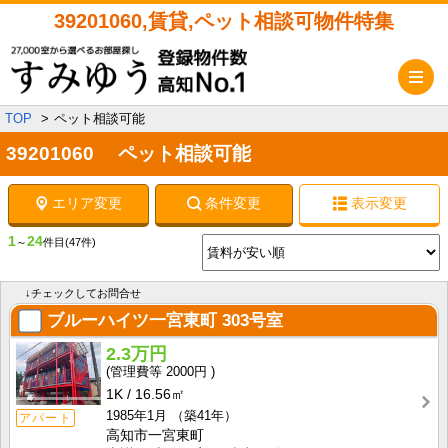
39201060,賃貸,ペット相談可物件特集
メ
TOP
ペット相談可能
39201060 ペット相談可能
エリア変更
条件変更
表示変更
1
24
～
件目
(47件)
↓チェックしてお問合せ
ブルーハイツ一宮東町
303号室
2.3万円
2000円
1K
16.56㎡
1985年1月
（築41年）
アパート
高知市一宮東町