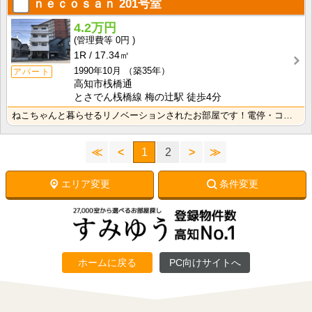
ｎｅｃｏｓａｎ
201号室
4.2万円
0円
1R
17.34㎡
1990年10月
（築35年）
アパート
高知市桟橋通
とさでん桟橋線 梅の辻駅 徒歩4分
ねこちゃんと暮らせるリノベーションされたお部屋です！電停・コンビニ徒歩圏内で生活に便利な立地です！
≪
<
1
2
>
≫
エリア変更
条件変更
ホームに戻る
PC向けサイトへ