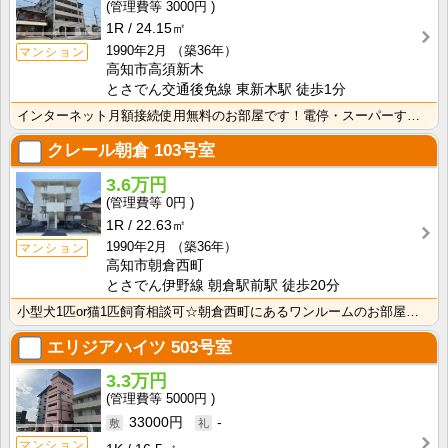
3000円
1R
24.15㎡
1990年2月
（築36年）
マンション
高知市高須新木
とさでん交通後免線 東新木駅 徒歩1分
インターネット月額接続使用無料のお部屋です！電停・スーパーすぐそこです！生活に便利な立地条件♪
クレール朝倉
103号室
3.6万円
0円
1R
22.63㎡
1990年2月
（築36年）
マンション
高知市朝倉西町
とさでん伊野線 朝倉駅前駅 徒歩20分
小型犬1匹or猫1匹飼育相談可☆朝倉西町にあるワンルームのお部屋です！インターネット月額接続使用無料･･･
エリジアハイツ
503号室
3.3万円
5000円
33000円
-
マンション