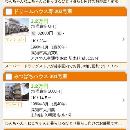
わんちゃんねこちゃんと暮らせるひとり暮らし向けのお部屋！家電付きプラン選べます♪洗濯機・冷蔵庫・電子･･･
ドリームハウス寿
202号室
3.2万円
0円
32000円
-
マンション
1K
26㎡
1990年1月
（築36年）
高知市高須東町
とさでん交通後免線 新木駅 徒歩13分
スーパー・ドラッグストアが徒歩圏内でお買い物に便利です！！ペットと暮らせるお部屋です☆南向きで明るく･･･
みつばちハウス
301号室
3.2万円
2000円
1K
14.5㎡
1986年3月
（築40年）
アパート
高知市大川筋
土讃線 入明駅 徒歩4分
わんちゃん・ねこちゃんと暮らせるひとり暮らし向けのお部屋です！高知市中心オフィス街に通勤・通学の方に･･･