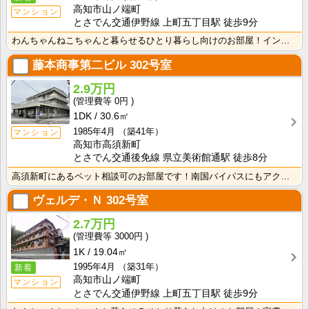
高知市山ノ端町
マンション
とさでん交通伊野線 上町五丁目駅 徒歩9分
わんちゃんねこちゃんと暮らせるひとり暮らし向けのお部屋！インターネット月額接続使用無料なので、月々の･･･
藤本商事第二ビル
302号室
2.9万円
0円
1DK
30.6㎡
1985年4月
（築41年）
マンション
高知市高須新町
とさでん交通後免線 県立美術館通駅 徒歩8分
高須新町にあるペット相談可のお部屋です！南国バイパスにもアクセスしやすく生活に便利な立地です！
ヴェルデ・Ｎ
302号室
2.7万円
3000円
1K
19.04㎡
1995年4月
（築31年）
新着
高知市山ノ端町
マンション
とさでん交通伊野線 上町五丁目駅 徒歩9分