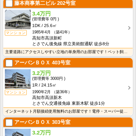
藤本商事第二ビル
202号室
3.4万円
0円
1DK
25.6㎡
1985年4月
（築41年）
マンション
高知市高須新町
とさでん後免線 県立美術館通駅 徒歩8分
主要道路にアクセスしやすい立地の単身用のお部屋です！ペット飼育相談可☆南向きバルコニー・日当たり良好･･･
アーバンＢＯＸ
403号室
3.2万円
3000円
1R
24.15㎡
1990年2月
（築36年）
マンション
高知市高須新木
とさでん交通後免線 東新木駅 徒歩1分
インターネット月額接続使用無料のお部屋です！電停・スーパー徒歩圏内！生活に便利な立地条件です♪防犯カ･･･
アーバンＢＯＸ
303号室
3.2万円