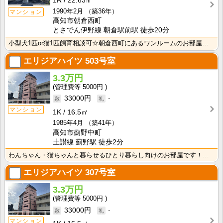
1R
22.63㎡
1990年2月
（築36年）
マンション
高知市朝倉西町
とさでん伊野線 朝倉駅前駅 徒歩20分
小型犬1匹or猫1匹飼育相談可☆朝倉西町にあるワンルームのお部屋です！インターネット月額接続使用無料･･･
エリジアハイツ
503号室
3.3万円
5000円
33000円
-
マンション
1K
16.5㎡
1985年4月
（築41年）
高知市薊野中町
土讃線 薊野駅 徒歩2分
わんちゃん・猫ちゃんと暮らせるひとり暮らし向けのお部屋です！安心のオール電化！エレベータ付きで荷物の･･･
エリジアハイツ
307号室
3.3万円
5000円
33000円
-
マンション