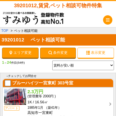
39201012,賃貸,ペット相談可物件特集
メ
TOP
ペット相談可能
39201012 ペット相談可能
エリア変更
条件変更
表示変更
1
24
～
件目
(54件)
↓チェックしてお問合せ
ブルーハイツ一宮東町
303号室
2.3万円
2000円
1K
16.56㎡
1985年1月
（築41年）
アパート
高知市一宮東町