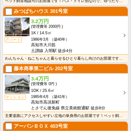
ペット飼育相談可のお部屋です！バス・トイレ別なので、ゆったり湯船に浸かれますね！
みつばちハウス
301号室
3.2万円
2000円
1K
14.5㎡
1986年3月
（築40年）
アパート
高知市大川筋
土讃線 入明駅 徒歩4分
わんちゃん・ねこちゃんと暮らせるひとり暮らし向けのお部屋です！高知市中心オフィス街に通勤・通学の方に･･･
藤本商事第二ビル
202号室
3.4万円
0円
1DK
25.6㎡
1985年4月
（築41年）
マンション
高知市高須新町
とさでん後免線 県立美術館通駅 徒歩8分
主要道路にアクセスしやすい立地の単身用のお部屋です！ペット飼育相談可☆南向きバルコニー・日当たり良好･･･
アーバンＢＯＸ
403号室