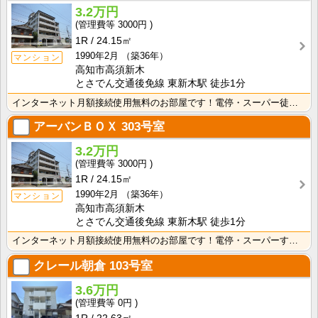
3.2万円
3000円
1R
24.15㎡
1990年2月
（築36年）
マンション
高知市高須新木
とさでん交通後免線 東新木駅 徒歩1分
インターネット月額接続使用無料のお部屋です！電停・スーパー徒歩圏内！生活に便利な立地条件です♪防犯カ･･･
アーバンＢＯＸ
303号室
3.2万円
3000円
1R
24.15㎡
1990年2月
（築36年）
マンション
高知市高須新木
とさでん交通後免線 東新木駅 徒歩1分
インターネット月額接続使用無料のお部屋です！電停・スーパーすぐそこです！生活に便利な立地条件♪
クレール朝倉
103号室
3.6万円
0円