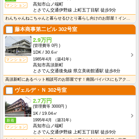
高知市山ノ端町
マンション
とさでん交通伊野線 上町五丁目駅 徒歩9分
わんちゃんねこちゃんと暮らせるひとり暮らし向けのお部屋！インターネット月額接続使用無料なので、月々の･･･
藤本商事第二ビル
302号室
2.9万円
0円
1DK
30.6㎡
1985年4月
（築41年）
マンション
高知市高須新町
とさでん交通後免線 県立美術館通駅 徒歩8分
高須新町にあるペット相談可のお部屋です！南国バイパスにもアクセスしやすく生活に便利な立地です！
ヴェルデ・Ｎ
302号室
2.7万円
3000円
1K
19.04㎡
1995年4月
（築31年）
新着
高知市山ノ端町
マンション
とさでん交通伊野線 上町五丁目駅 徒歩9分