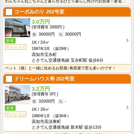
わんちゃんねこちゃんと暮らせるひとり暮らし向けのお部屋！家電付きプラン選べます♪洗濯機・冷蔵庫・電子･･･
コーポみのり
202号室
3.0万円
2000円
30000円
30000円
新着
1K
24㎡
マンション
1997年3月
（築29年）
高知市宝永町
とさでん交通後免線 宝永町駅 徒歩6分
ペット（猫）と一緒に住めるお部屋♪角部屋で窓も多いのです！
ドリームハウス寿
202号室
3.2万円
0円
32000円
-
新着
1K
26㎡
マンション
1990年1月
（築36年）
高知市高須東町
とさでん交通後免線 新木駅 徒歩13分