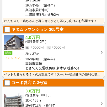
1K
16.5㎡
1985年4月
（築41年）
高知市薊野中町
土讃線 薊野駅 徒歩2分
わんちゃん・猫ちゃんと暮らせるひとり暮らし向けのお部屋です！安心のオール電化！エレベータ付きで荷物の･･･
キタムラマンション
305号室
4.0万円
0円
40000円
40000円
新着
2K
37㎡
マンション
1979年3月
（築47年）
高知市高須
とさでん交通後免線 新木駅 徒歩5分
ペットと暮らせる２Ｋのお部屋です！スーパー徒歩圏内の便利な場所です☆
コーポ愛宕
C-3号室
3.8万円
3000円
1DK
33㎡
1976年12月
（築49年）