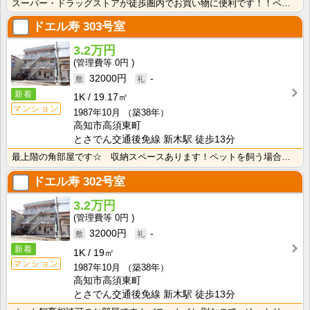
スーパー・ドラッグストアが徒歩圏内でお買い物に便利です！！ペットと暮らせるお部屋です☆南向きで明るく･･･
ドエル寿
303号室
3.2万円
0円
32000円
-
新着
1K
19.17㎡
マンション
1987年10月
（築38年）
高知市高須東町
とさでん交通後免線 新木駅 徒歩13分
最上階の角部屋です☆ 収納スペースあります！ペットを飼う場合は敷金２ヶ月となります。 バストイレセパ･･･
ドエル寿
302号室
3.2万円
0円
32000円
-
新着
1K
19㎡
マンション
1987年10月
（築38年）
高知市高須東町
とさでん交通後免線 新木駅 徒歩13分