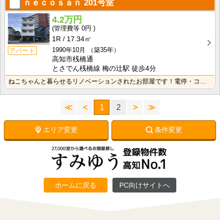
ｎｅｃｏｓａｎ
201号室
4.2万円
0円
1R
17.34㎡
1990年10月
（築35年）
アパート
高知市桟橋通
とさでん桟橋線 梅の辻駅 徒歩4分
ねこちゃんと暮らせるリノベーションされたお部屋です！電停・コンビニ徒歩圏内で生活に便利な立地です！
≪
<
1
2
>
≫
エリア変更
条件変更
ホームに戻る
PC向けサイトへ