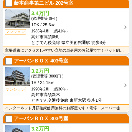
藤本商事第二ビル
202号室
3.4万円
0円
1DK
25.6㎡
1985年4月
（築41年）
マンション
高知市高須新町
とさでん後免線 県立美術館通駅 徒歩8分
主要道路にアクセスしやすい立地の単身用のお部屋です！ペット飼育相談可☆南向きバルコニー・日当たり良好･･･
アーバンＢＯＸ
403号室
3.2万円
3000円
1R
24.15㎡
1990年2月
（築36年）
マンション
高知市高須新木
とさでん交通後免線 東新木駅 徒歩1分
インターネット月額接続使用無料のお部屋です！電停・スーパー徒歩圏内！生活に便利な立地条件です♪防犯カ･･･
アーバンＢＯＸ
303号室
3.2万円