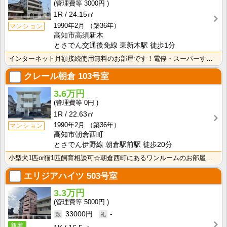
3000円
1R
24.15㎡
1990年2月
（築36年）
マンション
高知市高須新木
とさでん交通後免線 東新木駅 徒歩1分
インターネット月額接続使用無料のお部屋です！電停・スーパーすぐそこです！生活に便利な立地条件♪
クレール朝倉
103号室
3.6万円
0円
1R
22.63㎡
1990年2月
（築36年）
マンション
高知市朝倉西町
とさでん伊野線 朝倉駅前駅 徒歩20分
小型犬1匹or猫1匹飼育相談可☆朝倉西町にあるワンルームのお部屋です！インターネット月額接続使用無料･･･
エリジアハイツ
503号室
3.3万円
5000円
33000円
-
新着