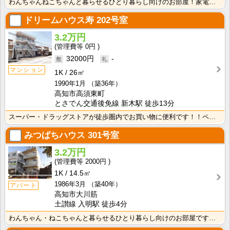
わんちゃんねこちゃんと暮らせるひとり暮らし向けのお部屋！家電付きプラン選べます♪洗濯機・冷蔵庫・電子･･･
ドリームハウス寿
202号室
3.2万円
0円
32000円
-
マンション
1K
26㎡
1990年1月
（築36年）
高知市高須東町
とさでん交通後免線 新木駅 徒歩13分
スーパー・ドラッグストアが徒歩圏内でお買い物に便利です！！ペットと暮らせるお部屋です☆南向きで明るく･･･
みつばちハウス
301号室
3.2万円
2000円
1K
14.5㎡
1986年3月
（築40年）
アパート
高知市大川筋
土讃線 入明駅 徒歩4分
わんちゃん・ねこちゃんと暮らせるひとり暮らし向けのお部屋です！高知市中心オフィス街に通勤・通学の方に･･･