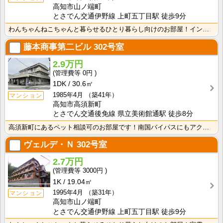
高知市山ノ端町
とさでん交通伊野線 上町五丁目駅 徒歩9分
わんちゃんねこちゃんと暮らせるひとり暮らし向けのお部屋！インターネット月額接続使用無料なので、月々の･･･
藤本商事第二ビル
302号室
2.9万円
0円
1DK
30.6㎡
1985年4月
（築41年）
マンション
高知市高須新町
とさでん交通後免線 県立美術館通駅 徒歩8分
高須新町にあるペット相談可のお部屋です！南国バイパスにもアクセスしやすく生活に便利な立地です！
ヴェルデ・Ｎ
302号室
2.7万円
3000円
1K
19.04㎡
1995年4月
（築31年）
マンション
高知市山ノ端町
とさでん交通伊野線 上町五丁目駅 徒歩9分