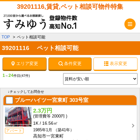
39201116,賃貸,ペット相談可物件特集
メ
TOP
ペット相談可能
39201116 ペット相談可能
エリア変更
条件変更
表示変更
1
24
～
件目
(47件)
↓チェックしてお問合せ
ブルーハイツ一宮東町
303号室
2.3万円
2000円
1K
16.56㎡
1985年1月
（築41年）
アパート
高知市一宮東町