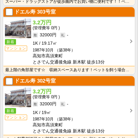
スーパー・ドラッグストアが徒歩圏内でお買い物に便利です！！ペットと暮らせるお部屋です☆南向きで明るく･･･
ドエル寿
303号室
3.2万円
0円
32000円
-
新着
1K
19.17㎡
マンション
1987年10月
（築38年）
高知市高須東町
とさでん交通後免線 新木駅 徒歩13分
最上階の角部屋です☆ 収納スペースあります！ペットを飼う場合は敷金２ヶ月となります。 バストイレセパ･･･
ドエル寿
302号室
3.2万円
0円
32000円
-
新着
1K
19㎡
マンション
1987年10月
（築38年）
高知市高須東町
とさでん交通後免線 新木駅 徒歩13分