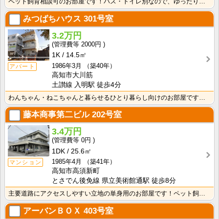
ペット飼育相談可のお部屋です！バス・トイレ別なので、ゆったり湯船に浸かれますね！
みつばちハウス
301号室
3.2万円
2000円
1K
14.5㎡
1986年3月
（築40年）
アパート
高知市大川筋
土讃線 入明駅 徒歩4分
わんちゃん・ねこちゃんと暮らせるひとり暮らし向けのお部屋です！高知市中心オフィス街に通勤・通学の方に･･･
藤本商事第二ビル
202号室
3.4万円
0円
1DK
25.6㎡
1985年4月
（築41年）
マンション
高知市高須新町
とさでん後免線 県立美術館通駅 徒歩8分
主要道路にアクセスしやすい立地の単身用のお部屋です！ペット飼育相談可☆南向きバルコニー・日当たり良好･･･
アーバンＢＯＸ
403号室