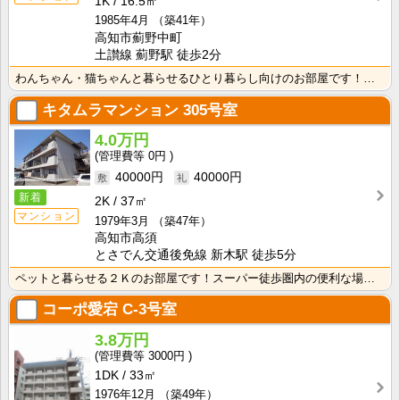
1K
16.5㎡
1985年4月
（築41年）
高知市薊野中町
土讃線 薊野駅 徒歩2分
わんちゃん・猫ちゃんと暮らせるひとり暮らし向けのお部屋です！安心のオール電化！エレベータ付きで荷物の･･･
キタムラマンション
305号室
4.0万円
0円
40000円
40000円
新着
2K
37㎡
マンション
1979年3月
（築47年）
高知市高須
とさでん交通後免線 新木駅 徒歩5分
ペットと暮らせる２Ｋのお部屋です！スーパー徒歩圏内の便利な場所です☆
コーポ愛宕
C-3号室
3.8万円
3000円
1DK
33㎡
1976年12月
（築49年）