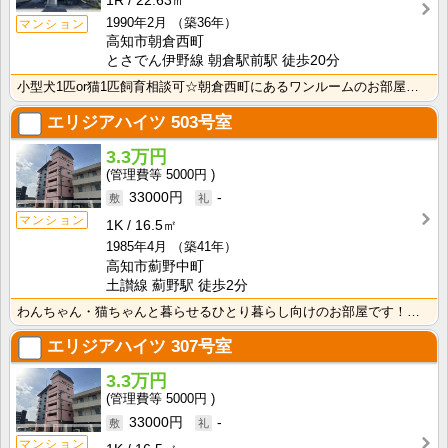
1R
22.63㎡
1990年2月
（築36年）
マンション
高知市朝倉西町
とさでん伊野線 朝倉駅前駅 徒歩20分
小型犬1匹or猫1匹飼育相談可☆朝倉西町にあるワンルームのお部屋です！インターネット月額接続使用無料･･･
エリジアハイツ
503号室
3.3万円
5000円
33000円
-
マンション
1K
16.5㎡
1985年4月
（築41年）
高知市薊野中町
土讃線 薊野駅 徒歩2分
わんちゃん・猫ちゃんと暮らせるひとり暮らし向けのお部屋です！安心のオール電化！エレベータ付きで荷物の･･･
エリジアハイツ
307号室
3.3万円
5000円
33000円
-
マンション