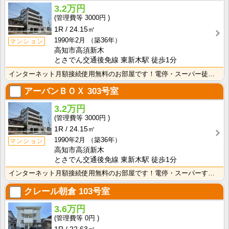
3.2万円
3000円
1R
24.15㎡
1990年2月
（築36年）
マンション
高知市高須新木
とさでん交通後免線 東新木駅 徒歩1分
インターネット月額接続使用無料のお部屋です！電停・スーパー徒歩圏内！生活に便利な立地条件です♪防犯カ･･･
アーバンＢＯＸ
303号室
3.2万円
3000円
1R
24.15㎡
1990年2月
（築36年）
マンション
高知市高須新木
とさでん交通後免線 東新木駅 徒歩1分
インターネット月額接続使用無料のお部屋です！電停・スーパーすぐそこです！生活に便利な立地条件♪
クレール朝倉
103号室
3.6万円
0円