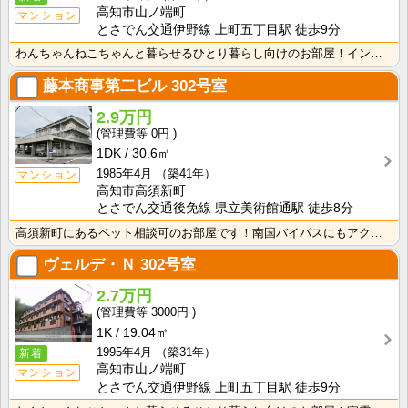
高知市山ノ端町
マンション
とさでん交通伊野線 上町五丁目駅 徒歩9分
わんちゃんねこちゃんと暮らせるひとり暮らし向けのお部屋！インターネット月額接続使用無料なので、月々の･･･
藤本商事第二ビル
302号室
2.9万円
0円
1DK
30.6㎡
1985年4月
（築41年）
マンション
高知市高須新町
とさでん交通後免線 県立美術館通駅 徒歩8分
高須新町にあるペット相談可のお部屋です！南国バイパスにもアクセスしやすく生活に便利な立地です！
ヴェルデ・Ｎ
302号室
2.7万円
3000円
1K
19.04㎡
1995年4月
（築31年）
新着
高知市山ノ端町
マンション
とさでん交通伊野線 上町五丁目駅 徒歩9分