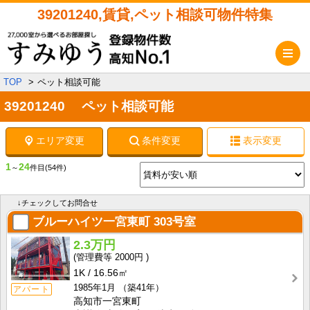
39201240,賃貸,ペット相談可物件特集
メ
TOP
ペット相談可能
39201240 ペット相談可能
エリア変更
条件変更
表示変更
1
24
～
件目
(54件)
↓チェックしてお問合せ
ブルーハイツ一宮東町
303号室
2.3万円
2000円
1K
16.56㎡
1985年1月
（築41年）
アパート
高知市一宮東町