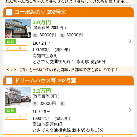
わんちゃんねこちゃんと暮らせるひとり暮らし向けのお部屋！家電付きプラン選べます♪洗濯機・冷蔵庫・電子･･･
コーポみのり
202号室
3.0万円
2000円
30000円
30000円
新着
1K
24㎡
マンション
1997年3月
（築29年）
高知市宝永町
とさでん交通後免線 宝永町駅 徒歩6分
ペット（猫）と一緒に住めるお部屋♪角部屋で窓も多いのです！
ドリームハウス寿
202号室
3.2万円
0円
32000円
-
新着
1K
26㎡
マンション
1990年1月
（築36年）
高知市高須東町
とさでん交通後免線 新木駅 徒歩13分