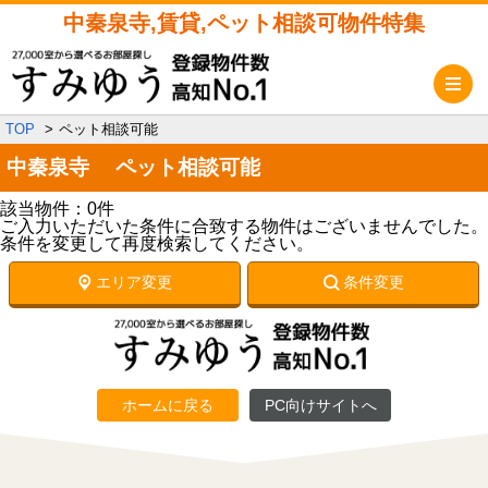
中秦泉寺,賃貸,ペット相談可物件特集
メ
TOP
ペット相談可能
中秦泉寺 ペット相談可能
該当物件：0件
ご入力いただいた条件に合致する物件はございませんでした。
条件を変更して再度検索してください。
エリア変更
条件変更
ホームに戻る
PC向けサイトへ