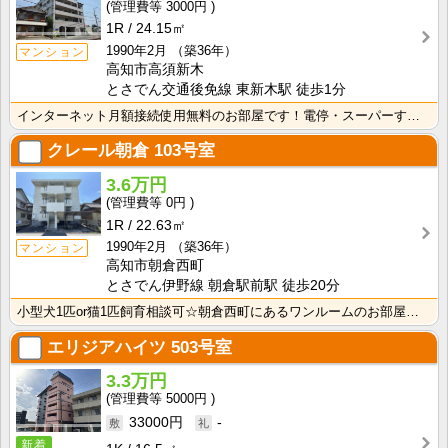
3000円
1R
24.15㎡
1990年2月
（築36年）
マンション
高知市高須新木
とさでん交通後免線 東新木駅 徒歩1分
インターネット月額接続使用無料のお部屋です！電停・スーパーすぐそこです！生活に便利な立地条件♪
クレール朝倉
103号室
3.6万円
0円
1R
22.63㎡
1990年2月
（築36年）
マンション
高知市朝倉西町
とさでん伊野線 朝倉駅前駅 徒歩20分
小型犬1匹or猫1匹飼育相談可☆朝倉西町にあるワンルームのお部屋です！インターネット月額接続使用無料･･･
エリジアハイツ
503号室
3.3万円
5000円
33000円
-
新着