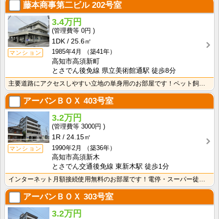
藤本商事第二ビル
202号室
3.4万円
0円
1DK
25.6㎡
1985年4月
（築41年）
マンション
高知市高須新町
とさでん後免線 県立美術館通駅 徒歩8分
主要道路にアクセスしやすい立地の単身用のお部屋です！ペット飼育相談可☆南向きバルコニー・日当たり良好･･･
アーバンＢＯＸ
403号室
3.2万円
3000円
1R
24.15㎡
1990年2月
（築36年）
マンション
高知市高須新木
とさでん交通後免線 東新木駅 徒歩1分
インターネット月額接続使用無料のお部屋です！電停・スーパー徒歩圏内！生活に便利な立地条件です♪防犯カ･･･
アーバンＢＯＸ
303号室
3.2万円