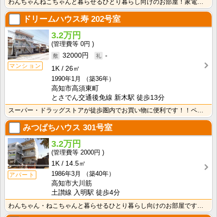
わんちゃんねこちゃんと暮らせるひとり暮らし向けのお部屋！家電付きプラン選べます♪洗濯機・冷蔵庫・電子･･･
ドリームハウス寿
202号室
3.2万円
0円
32000円
-
マンション
1K
26㎡
1990年1月
（築36年）
高知市高須東町
とさでん交通後免線 新木駅 徒歩13分
スーパー・ドラッグストアが徒歩圏内でお買い物に便利です！！ペットと暮らせるお部屋です☆南向きで明るく･･･
みつばちハウス
301号室
3.2万円
2000円
1K
14.5㎡
1986年3月
（築40年）
アパート
高知市大川筋
土讃線 入明駅 徒歩4分
わんちゃん・ねこちゃんと暮らせるひとり暮らし向けのお部屋です！高知市中心オフィス街に通勤・通学の方に･･･