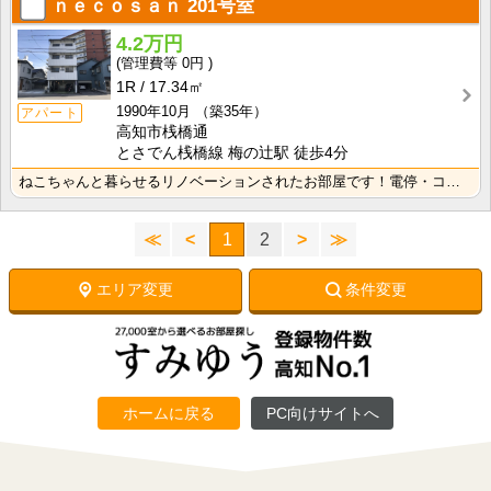
ｎｅｃｏｓａｎ
201号室
4.2万円
0円
1R
17.34㎡
1990年10月
（築35年）
アパート
高知市桟橋通
とさでん桟橋線 梅の辻駅 徒歩4分
ねこちゃんと暮らせるリノベーションされたお部屋です！電停・コンビニ徒歩圏内で生活に便利な立地です！
≪
<
1
2
>
≫
エリア変更
条件変更
ホームに戻る
PC向けサイトへ