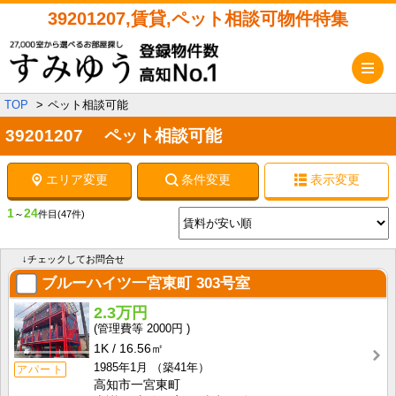
39201207,賃貸,ペット相談可物件特集
メ
TOP
ペット相談可能
39201207 ペット相談可能
エリア変更
条件変更
表示変更
1
24
～
件目
(47件)
↓チェックしてお問合せ
ブルーハイツ一宮東町
303号室
2.3万円
2000円
1K
16.56㎡
1985年1月
（築41年）
アパート
高知市一宮東町