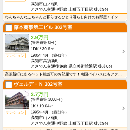
高知市山ノ端町
とさでん交通伊野線 上町五丁目駅 徒歩9分
わんちゃんねこちゃんと暮らせるひとり暮らし向けのお部屋！インターネット月額接続使用無料なので、月々の･･･
藤本商事第二ビル
302号室
2.9万円
0円
1DK
30.6㎡
1985年4月
（築41年）
マンション
高知市高須新町
とさでん交通後免線 県立美術館通駅 徒歩8分
高須新町にあるペット相談可のお部屋です！南国バイパスにもアクセスしやすく生活に便利な立地です！
ヴェルデ・Ｎ
302号室
2.7万円
3000円
1K
19.04㎡
1995年4月
（築31年）
マンション
高知市山ノ端町
とさでん交通伊野線 上町五丁目駅 徒歩9分