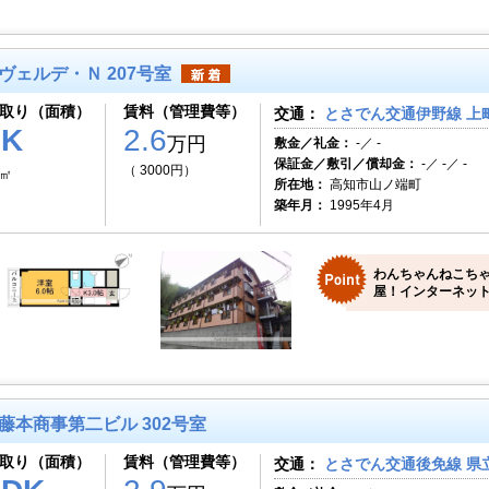
ヴェルデ・Ｎ 207号室
取り（面積）
賃料（管理費等）
交通：
とさでん交通伊野線 上町
1K
2.6
万円
敷金／礼金：
-／ -
保証金／敷引／償却金：
-／ -／ -
（ 3000円）
9㎡
所在地：
高知市山ノ端町
築年月：
1995年4月
わんちゃんねこち
屋！インターネット
藤本商事第二ビル 302号室
取り（面積）
賃料（管理費等）
交通：
とさでん交通後免線 県