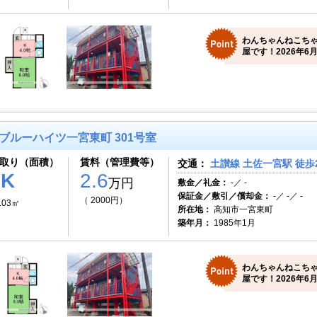
わんちゃんねこち
屋です！2026年6月
ブルーハイツ一宮東町 301号室
取り（面積）
賃料（管理費等）
交通：
土讃線 土佐一宮駅 徒歩
1K
2.6
万円
敷金／礼金：
-／ -
保証金／敷引／償却金：
-／ -／ -
（ 2000円）
.03㎡
所在地：
高知市一宮東町
築年月：
1985年1月
わんちゃんねこち
屋です！2026年6月