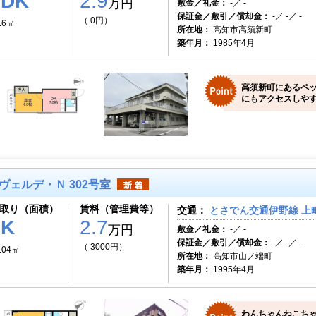
1DK
2.9
万円
敷金／礼金：
-／ -
保証金／敷引／償却金：
-／ -／ -
（ 0円）
.6㎡
所在地：
高知市高須新町
築年月：
1985年4月
高須新町にあるペ
にもアクセスしや
ヴェルデ・Ｎ 302号室
取り（面積）
賃料（管理費等）
交通：
とさでん交通伊野線 上町
1K
2.7
万円
敷金／礼金：
-／ -
保証金／敷引／償却金：
-／ -／ -
（ 3000円）
.04㎡
所在地：
高知市山ノ端町
築年月：
1995年4月
わんちゃんねこち