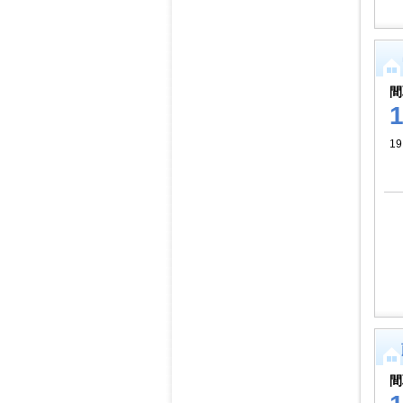
間
1
間