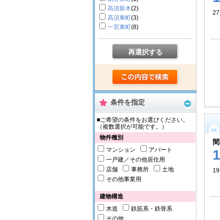
高須新木
(2)
2
高須東町
(3)
一宮東町
(8)
再選択する
条件を指定
■ご希望の条件をお選びください。
（複数選択が可能です。）
物件種別
間
マンション
アパート
一戸建／その他居住用
店舗
事務所
土地
19
その他事業用
建物構造
木造
鉄筋系・鉄骨系
その他