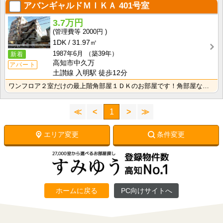
アバンギャルドＭＩＫＡ
401号室
3.7万円
2000円
1DK
31.97㎡
1987年6月
（築39年）
新着
高知市中久万
アパート
土讃線 入明駅 徒歩12分
ワンフロア２室だけの最上階角部屋１ＤＫのお部屋です！角部屋なのでダイニング・リビングそれぞれ窓があり･･･
≪
<
1
>
≫
エリア変更
条件変更
ホームに戻る
PC向けサイトへ