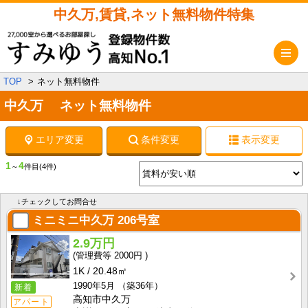
中久万,賃貸,ネット無料物件特集
メ
TOP
ネット無料物件
中久万 ネット無料物件
エリア変更
条件変更
表示変更
1
4
～
件目
(4件)
↓チェックしてお問合せ
ミニミニ中久万
206号室
2.9万円
2000円
1K
20.48㎡
1990年5月
（築36年）
新着
高知市中久万
アパート