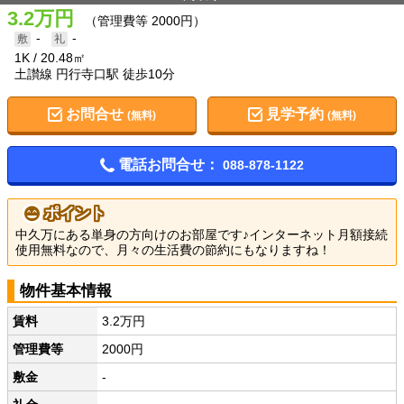
3.2万円
（管理費等 2000円）
-
-
1K
20.48㎡
土讃線 円行寺口駅 徒歩10分
お問合せ
見学予約
(無料)
(無料)
電話お問合せ：
088-878-1122
ポイント
中久万にある単身の方向けのお部屋です♪インターネット月額接続
使用無料なので、月々の生活費の節約にもなりますね！
物件基本情報
賃料
3.2万円
管理費等
2000円
敷金
-