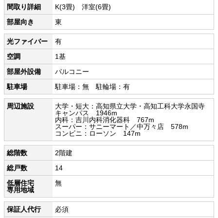
間取り詳細
K(3畳) 洋室(6畳)
部屋向き
東
光ファイバー
有
空調
1基
部屋外設備
バルコニー
駐車場
駐車場：無 駐輪場：有
周辺施設
大学・短大：高知県立大学・高知工科大学永国寺
キャンパス 1946m
内科：吉川内科消化器科 767m
スーパー：サニーマート／中万々店 578m
コンビニ：ローソン 147m
総階数
2階建
総戸数
14
低層住宅
無
専用地域
保証人代行
必須