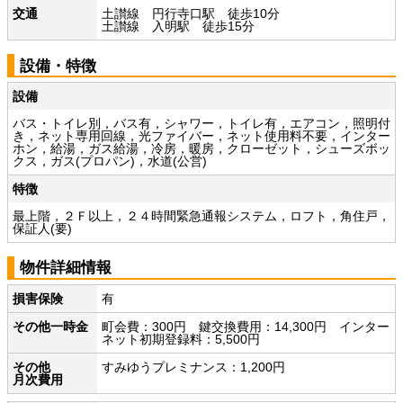
交通
土讃線 円行寺口駅 徒歩10分
土讃線 入明駅 徒歩15分
設備・特徴
設備
バス・トイレ別，バス有，シャワー，トイレ有，エアコン，照明付
き，ネット専用回線，光ファイバー，ネット使用料不要，インター
ホン，給湯，ガス給湯，冷房，暖房，クローゼット，シューズボッ
クス，ガス(プロパン)，水道(公営)
特徴
最上階，２Ｆ以上，２４時間緊急通報システム，ロフト，角住戸，
保証人(要)
物件詳細情報
損害保険
有
その他一時金
町会費：300円 鍵交換費用：14,300円 インター
ネット初期登録料：5,500円
その他
すみゆうプレミナンス：1,200円
月次費用