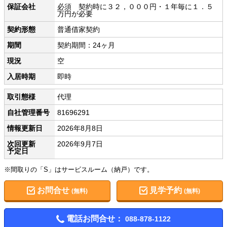
保証会社
必須 契約時に３２，０００円・１年毎に１．５
万円が必要
契約形態
普通借家契約
期間
契約期間：24ヶ月
現況
空
入居時期
即時
取引態様
代理
自社管理番号
81696291
情報更新日
2026年8月8日
次回更新
2026年9月7日
予定日
※間取りの「S」はサービスルーム（納戸）です。
お問合せ
見学予約
(無料)
(無料)
電話お問合せ：
088-878-1122