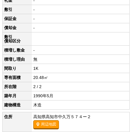
礼金
-
敷引
-
保証金
-
償却金
-
敷引
償却区分
積増し敷金
-
積増し理由
無
間取り
1K
専有面積
20.48㎡
所在階
2 / 2
築年月
1990年5月
建物構造
木造
住所
高知県高知市中久万５７４ー２
周辺地図