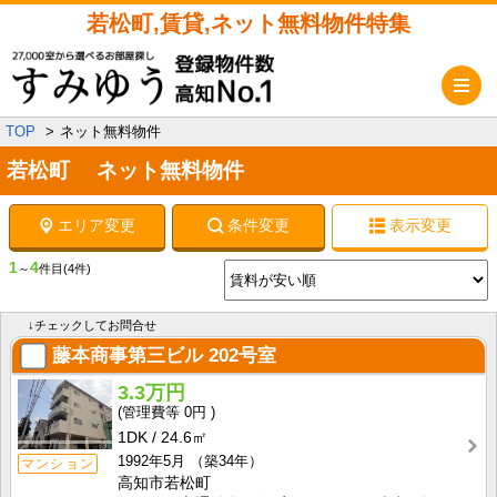
若松町,賃貸,ネット無料物件特集
メ
TOP
ネット無料物件
若松町 ネット無料物件
エリア変更
条件変更
表示変更
1
4
～
件目
(4件)
↓チェックしてお問合せ
藤本商事第三ビル
202号室
3.3万円
0円
1DK
24.6㎡
1992年5月
（築34年）
マンション
高知市若松町