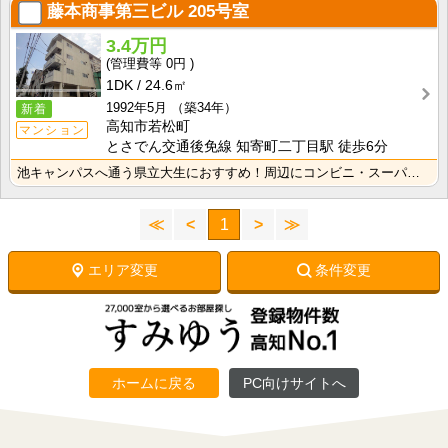
藤本商事第三ビル
205号室
3.4万円
0円
1DK
24.6㎡
1992年5月
（築34年）
新着
高知市若松町
マンション
とさでん交通後免線 知寄町二丁目駅 徒歩6分
池キャンパスへ通う県立大生におすすめ！周辺にコンビニ・スーパーあり！敷金・礼金なし！エアコン付きで初･･･
≪
<
1
>
≫
エリア変更
条件変更
ホームに戻る
PC向けサイトへ