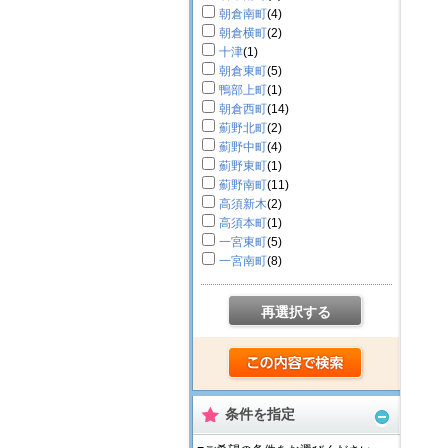
朝倉南町
(4)
朝倉横町
(2)
十津
(1)
朝倉東町
(5)
鴨部上町
(1)
朝倉西町
(14)
薊野北町
(2)
薊野中町
(4)
薊野東町
(1)
薊野南町
(11)
高須新木
(2)
高須本町
(1)
一宮東町
(5)
一宮南町
(8)
再選択する
条件を指定