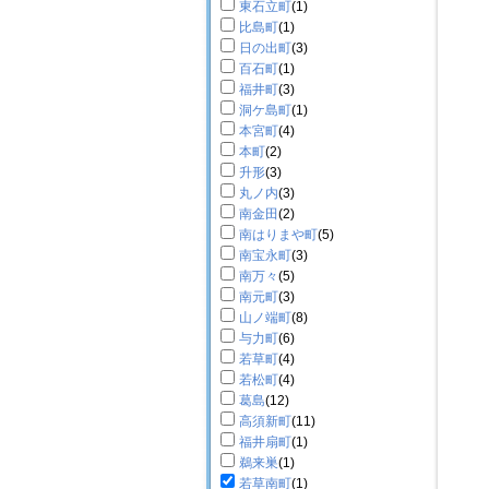
東石立町
(1)
比島町
(1)
日の出町
(3)
百石町
(1)
福井町
(3)
洞ケ島町
(1)
本宮町
(4)
本町
(2)
升形
(3)
丸ノ内
(3)
南金田
(2)
南はりまや町
(5)
南宝永町
(3)
南万々
(5)
南元町
(3)
山ノ端町
(8)
与力町
(6)
若草町
(4)
若松町
(4)
葛島
(12)
高須新町
(11)
福井扇町
(1)
鵜来巣
(1)
若草南町
(1)