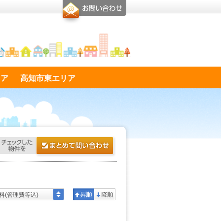
リア
高知市東エリア
料(管理費等込)