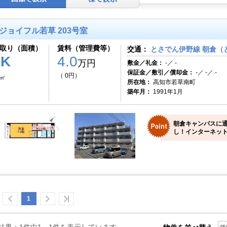
ジョイフル若草 203号室
取り（面積）
賃料（管理費等）
交通：
とさでん伊野線 朝倉（と
1K
4.0
万円
敷金／礼金：
-／ -
保証金／敷引／償却金：
-／ -／ -
（ 0円）
2㎡
所在地：
高知市若草南町
築年月：
1991年1月
朝倉キャンパスに
し！インターネッ
1