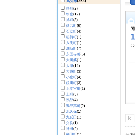
高知市
(353)
曙町
(2)
朝倉
(12)
旭町
(3)
愛宕町
(6)
間
石立町
(4)
稲荷町
(1)
入明町
(1)
2
潮新町
(7)
永国寺町
(5)
大川筋
(1)
大津
(12)
大原町
(3)
小倉町
(4)
鏡川町
(3)
上本宮町
(1)
上町
(3)
鴨部
(4)
鴨部高町
(2)
北久保
(1)
九反田
(1)
介良
(1)
神田
(4)
栄田町
(1)