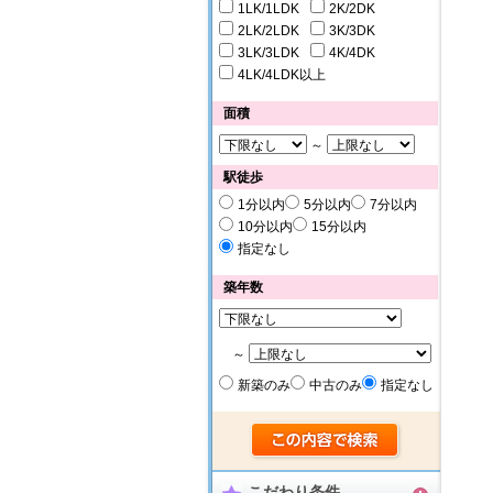
1LK/1LDK
2K/2DK
2LK/2LDK
3K/3DK
3LK/3LDK
4K/4DK
4LK/4LDK以上
面積
～
駅徒歩
1分以内
5分以内
7分以内
10分以内
15分以内
指定なし
築年数
～
新築のみ
中古のみ
指定なし
こだわり条件