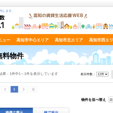
内します。
ニュー
高知市中心エリア
高知市北エリア
高知市西エ
無料物件
結果：1件中1～1件を表示しています
表示件数：
1
物件を並べ替え
賃