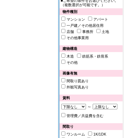
■ご希望の条件をお選びください。
（複数選択が可能です。）
物件種別
マンション
アパート
一戸建／その他居住用
店舗
事務所
土地
その他事業用
建物構造
木造
鉄筋系・鉄骨系
その他
画像有無
間取り図あり
外観写真あり
賃料
～
管理費／共益費を含む
間取り
ワンルーム
1K/1DK