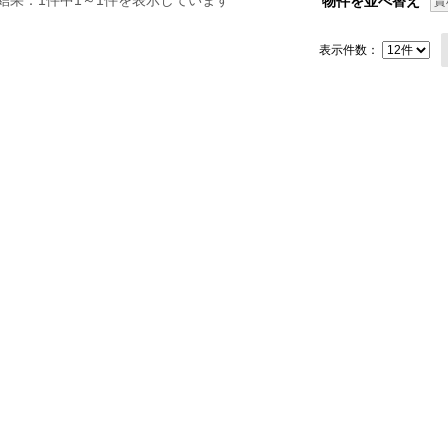
結果：1件中1～1件を表示しています
物件を並べ替え
賃
表示件数：