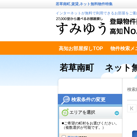
若草南町,賃貸,ネット無料物件特集
インターネットが無料で利用できるお部屋をご案
高知お部屋探しTOP
物件検索メ
高知市南エリア
テキストデータ
若草南町 ネット
検索
検索条件の変更
エリアを選択
■ご希望の町村をお選びください。
（複数選択が可能です。）