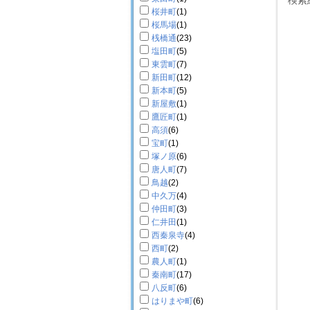
検索
桜井町
(1)
桜馬場
(1)
桟橋通
(23)
塩田町
(5)
東雲町
(7)
新田町
(12)
新本町
(5)
新屋敷
(1)
鷹匠町
(1)
高須
(6)
宝町
(1)
塚ノ原
(6)
唐人町
(7)
鳥越
(2)
中久万
(4)
仲田町
(3)
仁井田
(1)
西秦泉寺
(4)
西町
(2)
農人町
(1)
秦南町
(17)
八反町
(6)
はりまや町
(6)