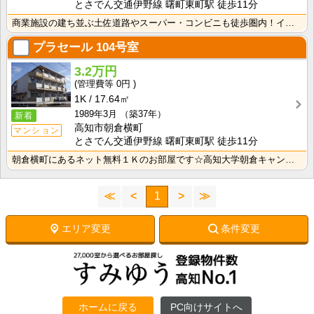
とさでん交通伊野線 曙町東町駅 徒歩11分
商業施設の建ち並ぶ土佐道路やスーパー・コンビニも徒歩圏内！インターネット月額接続使用料無料で月々の生･･･
プラセール
104号室
3.2万円
0円
1K
17.64㎡
1989年3月
（築37年）
新着
高知市朝倉横町
マンション
とさでん交通伊野線 曙町東町駅 徒歩11分
朝倉横町にあるネット無料１Ｋのお部屋です☆高知大学朝倉キャンパスへも徒歩で通学可能な距離で、スーパー･･･
≪
<
1
>
≫
エリア変更
条件変更
ホームに戻る
PC向けサイトへ