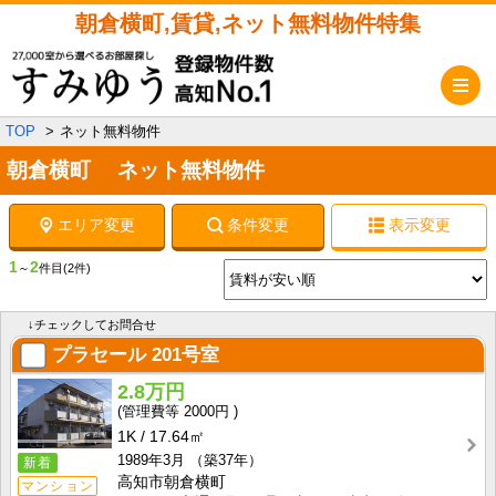
朝倉横町,賃貸,ネット無料物件特集
メ
TOP
ネット無料物件
朝倉横町 ネット無料物件
エリア変更
条件変更
表示変更
1
2
～
件目
(2件)
↓チェックしてお問合せ
プラセール
201号室
2.8万円
2000円
1K
17.64㎡
1989年3月
（築37年）
新着
高知市朝倉横町
マンション