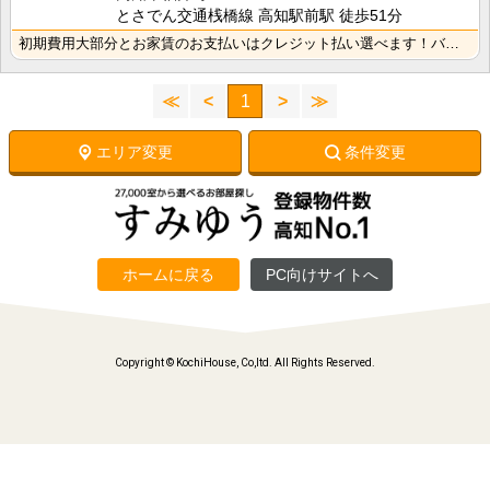
とさでん交通桟橋線 高知駅前駅 徒歩51分
初期費用大部分とお家賃のお支払いはクレジット払い選べます！バス・トイレ別なので、ゆったり湯船に浸かれ･･･
≪
<
1
>
≫
エリア変更
条件変更
ホームに戻る
PC向けサイトへ
Copyright © KochiHouse, Co,ltd. All Rights Reserved.