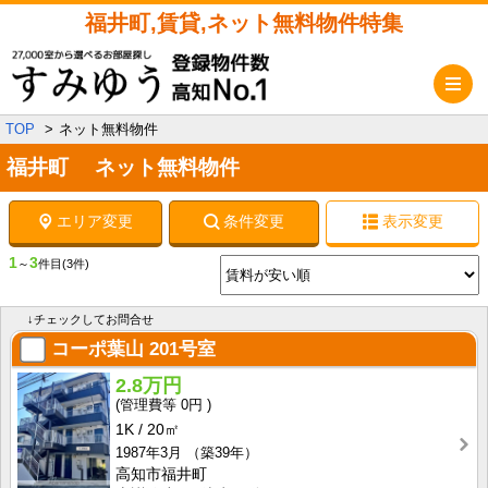
福井町,賃貸,ネット無料物件特集
メ
TOP
ネット無料物件
福井町 ネット無料物件
エリア変更
条件変更
表示変更
1
3
～
件目
(3件)
↓チェックしてお問合せ
コーポ葉山
201号室
2.8万円
0円
1K
20㎡
1987年3月
（築39年）
高知市福井町