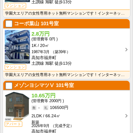
土讃線 旭駅 徒歩13分
マンション
学園大エリアの女性専用ネット無料マンションです！インターネット月額接続使用無料なので、月々の生活費の･･･
コーポ葉山
101号室
2.8万円
0円
1K
20㎡
1987年3月
（築39年）
高知市福井町
土讃線 旭駅 徒歩13分
マンション
学園大エリアの女性専用ネット無料マンションです！インターネット月額接続使用無料なので、月々の生活費の･･･
メゾンヨシマツⅤ
101号室
10.65万円
2000円
-
106500円
2LDK
66.24㎡
新築
アパート
2026年9月
（完成予定）
高知市福井町