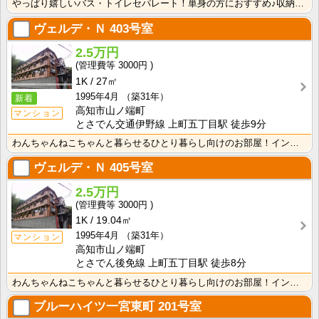
やっぱり嬉しいバス・トイレセパレート！単身の方におすすめ♪収納スペースあり！ＩＨクッキングヒーター1･･･
ヴェルデ・Ｎ
403号室
2.5万円
3000円
1K
27㎡
1995年4月
（築31年）
新着
高知市山ノ端町
マンション
とさでん交通伊野線 上町五丁目駅 徒歩9分
わんちゃんねこちゃんと暮らせるひとり暮らし向けのお部屋！インターネット月額接続使用無料なので、月々の･･･
ヴェルデ・Ｎ
405号室
2.5万円
3000円
1K
19.04㎡
1995年4月
（築31年）
マンション
高知市山ノ端町
とさでん後免線 上町五丁目駅 徒歩8分
わんちゃんねこちゃんと暮らせるひとり暮らし向けのお部屋！インターネット月額接続使用無料なので、月々の･･･
ブルーハイツ一宮東町
201号室