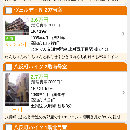
ヴェルデ・Ｎ
207号室
2.6万円
3000円
1K
19㎡
1995年4月
（築31年）
新着
高知市山ノ端町
マンション
とさでん交通伊野線 上町五丁目駅 徒歩9分
わんちゃんねこちゃんと暮らせるひとり暮らし向けのお部屋！インターネット月額接続使用無料なので、月々の･･･
八反町ハイツ
2階南号室
2.7万円
2000円
1K
21.52㎡
1986年1月
（築40年）
高知市八反町
土讃線 入明駅 徒歩8分
アパート
八反町にある鉄骨造のお部屋です♪エアコン・照明器具が付いて初期費用の節約になりますね！
八反町ハイツ
1階北号室