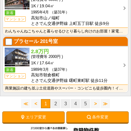
1K
19.04㎡
1995年4月
（築31年）
新着
高知市山ノ端町
マンション
とさでん交通伊野線 上町五丁目駅 徒歩9分
わんちゃんねこちゃんと暮らせるひとり暮らし向けのお部屋！家電付きプラン選べます♪洗濯機・冷蔵庫・電子･･･
プラセール
201号室
2.8万円
2000円
1K
17.64㎡
1989年3月
（築37年）
新着
高知市朝倉横町
マンション
とさでん交通伊野線 曙町東町駅 徒歩11分
商業施設の建ち並ぶ土佐道路やスーパー・コンビニも徒歩圏内！インターネット月額接続使用料無料で月々の生･･･
≪
<
1
2
3
4
5
>
≫
エリア変更
条件変更