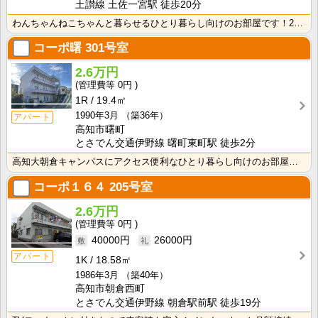
土讃線 土佐一宮駅 徒歩20分
わんちゃんねこちゃんと暮らせるひとり暮らし向けのお部屋です！2026年6月下旬、ネット無料（Wi-F･･･
コーポ曙
301号室
2.6万円
0円
1R
19.4㎡
1990年3月
（築36年）
アパート
高知市曙町
とさでん交通伊野線 曙町東町駅 徒歩2分
高知大朝倉キャンパスにアクセス便利なひとり暮らし向けのお部屋！インターネット月額接続利用料無料・水道･･･
コーポ１６４
205号室
2.6万円
0円
40000円
26000円
アパート
1K
18.58㎡
1986年3月
（築40年）
高知市朝倉西町
とさでん交通伊野線 朝倉駅前駅 徒歩19分