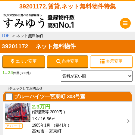
39201172,賃貸,ネット無料物件特集
メ
TOP
ネット無料物件
39201172 ネット無料物件
エリア変更
条件変更
表示変更
1
24
～
件目
(365件)
↓チェックしてお問合せ
ブルーハイツ一宮東町
303号室
2.3万円
2000円
1K
16.56㎡
1985年1月
（築41年）
アパート
高知市一宮東町