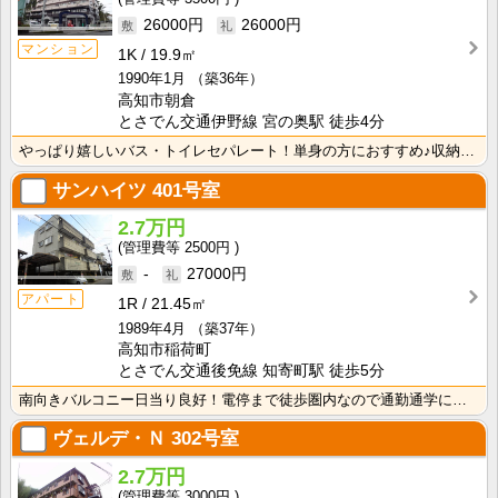
26000円
26000円
マンション
1K
19.9㎡
1990年1月
（築36年）
高知市朝倉
とさでん交通伊野線 宮の奥駅 徒歩4分
やっぱり嬉しいバス・トイレセパレート！単身の方におすすめ♪収納スペースあり！ＩＨクッキングヒーター1･･･
サンハイツ
401号室
2.7万円
2500円
-
27000円
アパート
1R
21.45㎡
1989年4月
（築37年）
高知市稲荷町
とさでん交通後免線 知寄町駅 徒歩5分
南向きバルコニー日当り良好！電停まで徒歩圏内なので通勤通学に便利です！2面採光で風通しの良いお部屋！
ヴェルデ・Ｎ
302号室
2.7万円
3000円