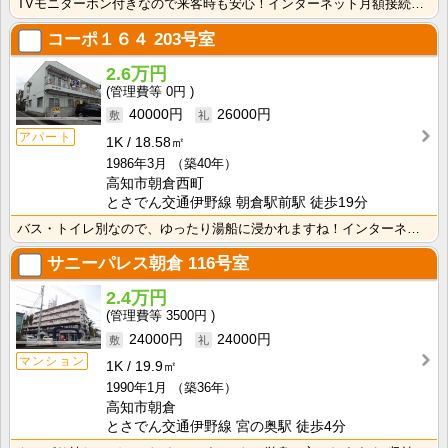
TVモニターホン付きなので来客時も安心！インターネット月額接続使用無料なので、月々の生活費の節約にも･･･
コーポ１６４
203号室
2.6万円
0円
40000円
26000円
アパート
1K
18.58㎡
1986年3月
（築40年）
高知市朝倉西町
とさでん交通伊野線 朝倉駅前駅 徒歩19分
バス・トイレ別なので、ゆったり湯船に浸かれますね！インターネット月額接続使用無料なので、月々の生活費･･･
サニーパレス朝倉
116号室
2.4万円
3500円
24000円
24000円
マンション
1K
19.9㎡
1990年1月
（築36年）
高知市朝倉
とさでん交通伊野線 宮の奥駅 徒歩4分