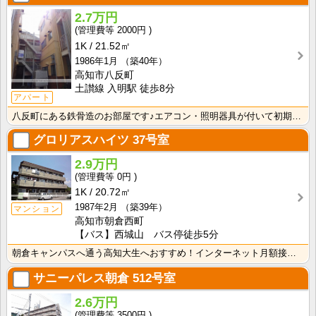
2.7万円
2000円
1K
21.52㎡
1986年1月
（築40年）
高知市八反町
土讃線 入明駅 徒歩8分
アパート
八反町にある鉄骨造のお部屋です♪エアコン・照明器具が付いて初期費用の節約になりますね！
グロリアスハイツ
37号室
2.9万円
0円
1K
20.72㎡
1987年2月
（築39年）
マンション
高知市朝倉西町
【バス】西城山 バス停徒歩5分
朝倉キャンパスへ通う高知大生へおすすめ！インターネット月額接続使用無料！敷金・礼金無し！エアコン付き･･･
サニーパレス朝倉
512号室
2.6万円
3500円