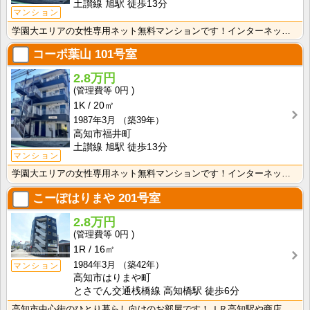
土讃線 旭駅 徒歩13分
マンション
学園大エリアの女性専用ネット無料マンションです！インターネット月額接続使用無料なので、月々の生活費の･･･
コーポ葉山
101号室
2.8万円
0円
1K
20㎡
1987年3月
（築39年）
高知市福井町
土讃線 旭駅 徒歩13分
マンション
学園大エリアの女性専用ネット無料マンションです！インターネット月額接続使用無料なので、月々の生活費の･･･
こーぽはりまや
201号室
2.8万円
0円
1R
16㎡
1984年3月
（築42年）
マンション
高知市はりまや町
とさでん交通桟橋線 高知橋駅 徒歩6分
高知市中心街のひとり暮らし向けのお部屋です！ＪＲ高知駅や商店街にも歩いて行ける距離の便利な立地です！･･･