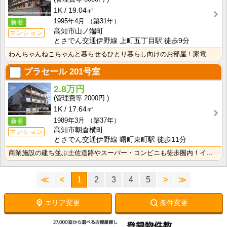
1K
19.04㎡
1995年4月
（築31年）
新着
高知市山ノ端町
マンション
とさでん交通伊野線 上町五丁目駅 徒歩9分
わんちゃんねこちゃんと暮らせるひとり暮らし向けのお部屋！家電付きプラン選べます♪洗濯機・冷蔵庫・電子･･･
プラセール
201号室
2.8万円
2000円
1K
17.64㎡
1989年3月
（築37年）
新着
高知市朝倉横町
マンション
とさでん交通伊野線 曙町東町駅 徒歩11分
商業施設の建ち並ぶ土佐道路やスーパー・コンビニも徒歩圏内！インターネット月額接続使用料無料で月々の生･･･
≪
<
1
2
3
4
5
>
≫
エリア変更
条件変更