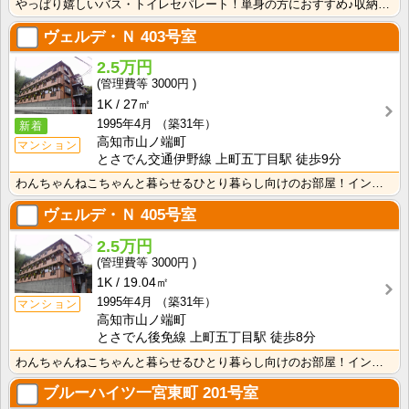
やっぱり嬉しいバス・トイレセパレート！単身の方におすすめ♪収納スペースあり！ＩＨクッキングヒーター1･･･
ヴェルデ・Ｎ
403号室
2.5万円
3000円
1K
27㎡
1995年4月
（築31年）
新着
高知市山ノ端町
マンション
とさでん交通伊野線 上町五丁目駅 徒歩9分
わんちゃんねこちゃんと暮らせるひとり暮らし向けのお部屋！インターネット月額接続使用無料なので、月々の･･･
ヴェルデ・Ｎ
405号室
2.5万円
3000円
1K
19.04㎡
1995年4月
（築31年）
マンション
高知市山ノ端町
とさでん後免線 上町五丁目駅 徒歩8分
わんちゃんねこちゃんと暮らせるひとり暮らし向けのお部屋！インターネット月額接続使用無料なので、月々の･･･
ブルーハイツ一宮東町
201号室