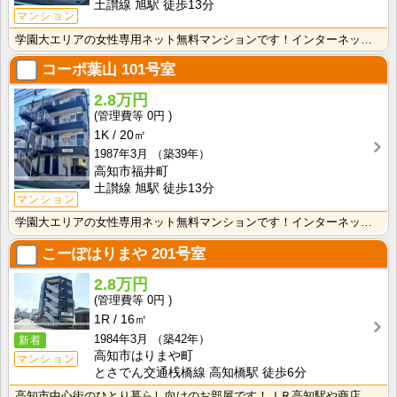
土讃線 旭駅 徒歩13分
マンション
学園大エリアの女性専用ネット無料マンションです！インターネット月額接続使用無料なので、月々の生活費の･･･
コーポ葉山
101号室
2.8万円
0円
1K
20㎡
1987年3月
（築39年）
高知市福井町
土讃線 旭駅 徒歩13分
マンション
学園大エリアの女性専用ネット無料マンションです！インターネット月額接続使用無料なので、月々の生活費の･･･
こーぽはりまや
201号室
2.8万円
0円
1R
16㎡
1984年3月
（築42年）
新着
高知市はりまや町
マンション
とさでん交通桟橋線 高知橋駅 徒歩6分
高知市中心街のひとり暮らし向けのお部屋です！ＪＲ高知駅や商店街にも歩いて行ける距離の便利な立地です！･･･