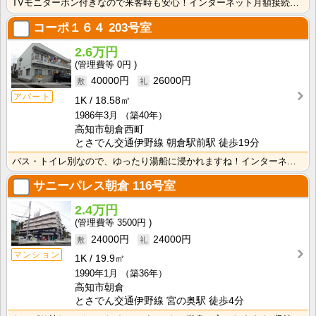
TVモニターホン付きなので来客時も安心！インターネット月額接続使用無料なので、月々の生活費の節約にも･･･
コーポ１６４
203号室
2.6万円
0円
40000円
26000円
アパート
1K
18.58㎡
1986年3月
（築40年）
高知市朝倉西町
とさでん交通伊野線 朝倉駅前駅 徒歩19分
バス・トイレ別なので、ゆったり湯船に浸かれますね！インターネット月額接続使用無料なので、月々の生活費･･･
サニーパレス朝倉
116号室
2.4万円
3500円
24000円
24000円
マンション
1K
19.9㎡
1990年1月
（築36年）
高知市朝倉
とさでん交通伊野線 宮の奥駅 徒歩4分