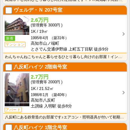
ヴェルデ・Ｎ
207号室
2.6万円
3000円
1K
19㎡
1995年4月
（築31年）
新着
高知市山ノ端町
マンション
とさでん交通伊野線 上町五丁目駅 徒歩9分
わんちゃんねこちゃんと暮らせるひとり暮らし向けのお部屋！インターネット月額接続使用無料なので、月々の･･･
八反町ハイツ
2階南号室
2.7万円
2000円
1K
21.52㎡
1986年1月
（築40年）
高知市八反町
土讃線 入明駅 徒歩8分
アパート
八反町にある鉄骨造のお部屋です♪エアコン・照明器具が付いて初期費用の節約になりますね！
八反町ハイツ
1階北号室