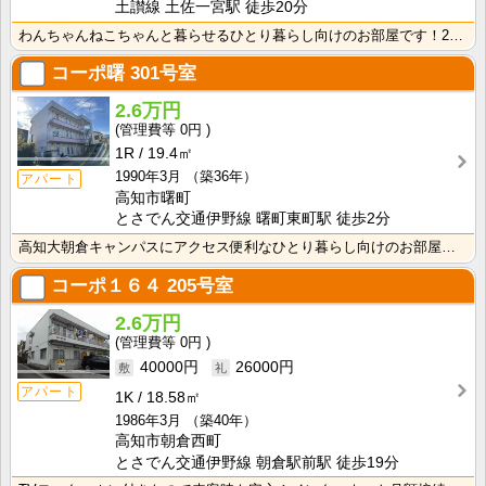
土讃線 土佐一宮駅 徒歩20分
わんちゃんねこちゃんと暮らせるひとり暮らし向けのお部屋です！2026年6月下旬、ネット無料（Wi-F･･･
コーポ曙
301号室
2.6万円
0円
1R
19.4㎡
1990年3月
（築36年）
アパート
高知市曙町
とさでん交通伊野線 曙町東町駅 徒歩2分
高知大朝倉キャンパスにアクセス便利なひとり暮らし向けのお部屋！インターネット月額接続利用料無料・水道･･･
コーポ１６４
205号室
2.6万円
0円
40000円
26000円
アパート
1K
18.58㎡
1986年3月
（築40年）
高知市朝倉西町
とさでん交通伊野線 朝倉駅前駅 徒歩19分