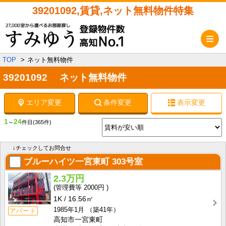
39201092,賃貸,ネット無料物件特集
メ
TOP
ネット無料物件
39201092 ネット無料物件
エリア変更
条件変更
表示変更
1
24
～
件目
(365件)
↓チェックしてお問合せ
ブルーハイツ一宮東町
303号室
2.3万円
2000円
1K
16.56㎡
1985年1月
（築41年）
アパート
高知市一宮東町