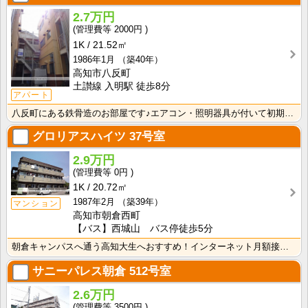
2.7万円
2000円
1K
21.52㎡
1986年1月
（築40年）
高知市八反町
土讃線 入明駅 徒歩8分
アパート
八反町にある鉄骨造のお部屋です♪エアコン・照明器具が付いて初期費用の節約になりますね！
グロリアスハイツ
37号室
2.9万円
0円
1K
20.72㎡
1987年2月
（築39年）
マンション
高知市朝倉西町
【バス】西城山 バス停徒歩5分
朝倉キャンパスへ通う高知大生へおすすめ！インターネット月額接続使用無料！敷金・礼金無し！エアコン付き･･･
サニーパレス朝倉
512号室
2.6万円
3500円