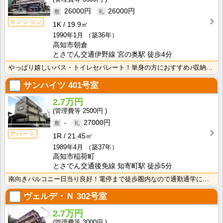
26000円
26000円
マンション
1K
19.9㎡
1990年1月
（築36年）
高知市朝倉
とさでん交通伊野線 宮の奥駅 徒歩4分
やっぱり嬉しいバス・トイレセパレート！単身の方におすすめ♪収納スペースあり！ＩＨクッキングヒーター1･･･
サンハイツ
401号室
2.7万円
2500円
-
27000円
アパート
1R
21.45㎡
1989年4月
（築37年）
高知市稲荷町
とさでん交通後免線 知寄町駅 徒歩5分
南向きバルコニー日当り良好！電停まで徒歩圏内なので通勤通学に便利です！2面採光で風通しの良いお部屋！
ヴェルデ・Ｎ
302号室
2.7万円
3000円