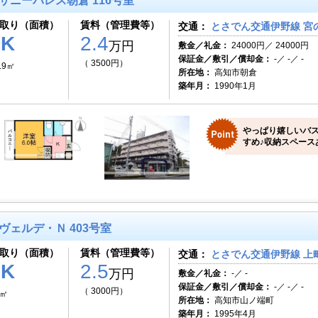
サニーパレス朝倉 116号室
取り（面積）
賃料（管理費等）
交通：
とさでん交通伊野線 宮の
1K
2.4
万円
敷金／礼金：
24000円／ 24000円
保証金／敷引／償却金：
-／ -／ -
（ 3500円）
.9㎡
所在地：
高知市朝倉
築年月：
1990年1月
やっぱり嬉しいバ
すめ♪収納スペース
ヴェルデ・Ｎ 403号室
取り（面積）
賃料（管理費等）
交通：
とさでん交通伊野線 上町
1K
2.5
万円
敷金／礼金：
-／ -
保証金／敷引／償却金：
-／ -／ -
（ 3000円）
7㎡
所在地：
高知市山ノ端町
築年月：
1995年4月