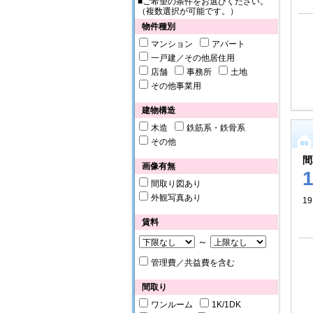
■ご希望の条件をお選びください。
（複数選択が可能です。）
物件種別
マンション
アパート
一戸建／その他居住用
店舗
事務所
土地
その他事業用
建物構造
木造
鉄筋系・鉄骨系
その他
間
画像有無
間取り図あり
外観写真あり
19
賃料
～
管理費／共益費を含む
間取り
ワンルーム
1K/1DK