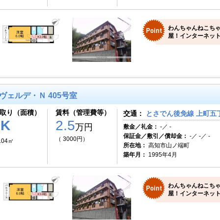
わんちゃんねこち
屋！インターネット
ヴェルデ・Ｎ 405号室
取り（面積）
賃料（管理費等）
交通：
とさでん後免線 上町五丁
1K
2.5
万円
敷金／礼金：
-／ -
保証金／敷引／償却金：
-／ -／ -
（ 3000円）
.04㎡
所在地：
高知市山ノ端町
築年月：
1995年4月
わんちゃんねこち
屋！インターネット