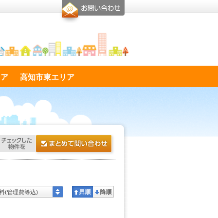
リア
高知市東エリア
料(管理費等込)