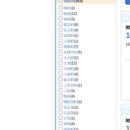
高知市
(353)
曙町
(2)
朝倉
(12)
旭町
(3)
愛宕町
(6)
間
石立町
(4)
稲荷町
(1)
入明町
(1)
16
潮新町
(7)
永国寺町
(5)
大川筋
(1)
大津
(12)
大原町
(3)
小倉町
(4)
鏡川町
(3)
上本宮町
(1)
上町
(3)
鴨部
(4)
鴨部高町
(2)
北久保
(1)
九反田
(1)
介良
(1)
間
神田
(4)
栄田町
(1)