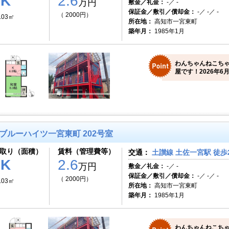
1K
2.6
万円
敷金／礼金：
-／ -
保証金／敷引／償却金：
-／ -／ -
（ 2000円）
.03㎡
所在地：
高知市一宮東町
築年月：
1985年1月
わんちゃんねこち
屋です！2026年6月
ブルーハイツ一宮東町 202号室
取り（面積）
賃料（管理費等）
交通：
土讃線 土佐一宮駅 徒歩
1K
2.6
万円
敷金／礼金：
-／ -
保証金／敷引／償却金：
-／ -／ -
（ 2000円）
.03㎡
所在地：
高知市一宮東町
築年月：
1985年1月
わんちゃんねこち