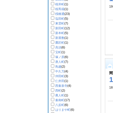
桜井町
(1)
19
桜馬場
(1)
桟橋通
(23)
塩田町
(5)
東雲町
(7)
新田町
(12)
新本町
(5)
新屋敷
(1)
鷹匠町
(1)
高須
(6)
宝町
(1)
塚ノ原
(6)
唐人町
(7)
鳥越
(2)
中久万
(4)
間
仲田町
(3)
仁井田
(1)
西秦泉寺
(4)
18
西町
(2)
農人町
(1)
秦南町
(17)
八反町
(6)
はりまや町
(6)