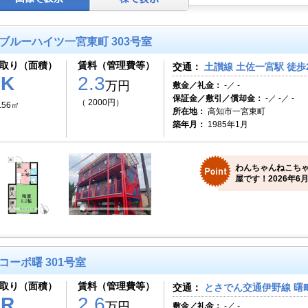
ブルーハイツ一宮東町 303号室
取り（面積）
賃料（管理費等）
交通：
土讃線 土佐一宮駅 徒歩
1K
2.3
万円
敷金／礼金：
-／ -
保証金／敷引／償却金：
-／ -／ -
（ 2000円）
.56㎡
所在地：
高知市一宮東町
築年月：
1985年1月
わんちゃんねこち
屋です！2026年6月
コーポ曙 301号室
取り（面積）
賃料（管理費等）
交通：
とさでん交通伊野線 曙町
1R
2.6
万円
敷金／礼金：
-／ -