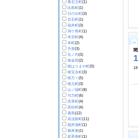
東石立町
(1)
比島町
(1)
日の出町
(3)
百石町
(1)
福井町
(3)
洞ケ島町
(1)
本宮町
(4)
本町
(2)
升形
(3)
間
丸ノ内
(3)
南金田
(2)
南はりまや町
(5)
18
南宝永町
(3)
南万々
(5)
南元町
(3)
山ノ端町
(8)
与力町
(6)
若草町
(4)
若松町
(4)
葛島
(12)
高須新町
(11)
福井扇町
(1)
鵜来巣
(1)
若草南町
(1)