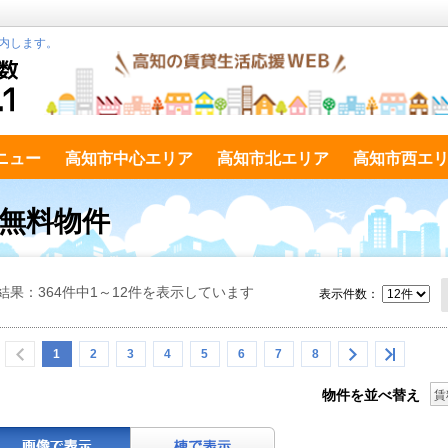
内します。
ニュー
高知市中心エリア
高知市北エリア
高知市西エ
ト無料物件
結果：364件中1～12件を表示しています
表示件数：
1
2
3
4
5
6
7
8
物件を並べ替え
賃