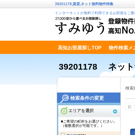
39201178,賃貸,ネット無料物件特集
インターネットが無料で利用できるお部屋をご案
高知お部屋探しTOP
物件検索メ
高知市南エリア
テキストデータ
39201178 ネッ
検索
検索条件の変更
エリアを選択
■ご希望の町村をお選びください。
（複数選択が可能です。）