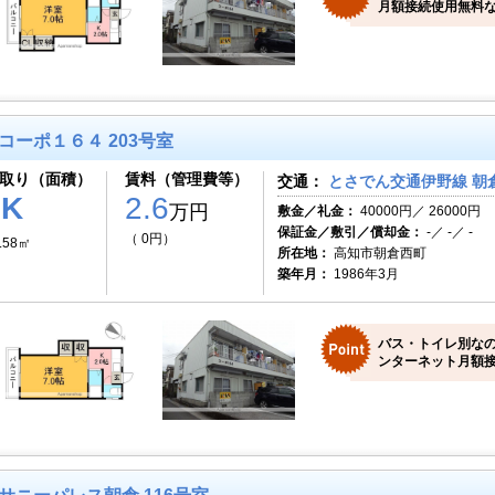
月額接続使用無料な
コーポ１６４ 203号室
取り（面積）
賃料（管理費等）
交通：
とさでん交通伊野線 朝倉
1K
2.6
万円
敷金／礼金：
40000円／ 26000円
保証金／敷引／償却金：
-／ -／ -
（ 0円）
.58㎡
所在地：
高知市朝倉西町
築年月：
1986年3月
バス・トイレ別な
ンターネット月額接