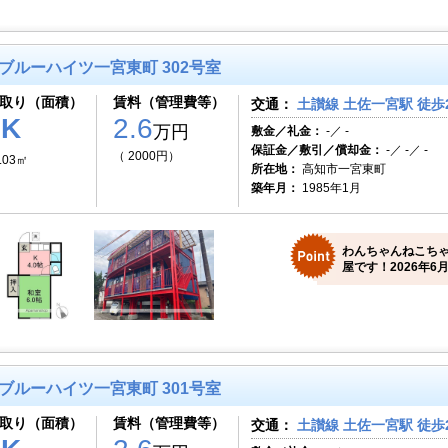
ブルーハイツ一宮東町 302号室
取り（面積）
賃料（管理費等）
交通：
土讃線 土佐一宮駅 徒歩
1K
2.6
万円
敷金／礼金：
-／ -
保証金／敷引／償却金：
-／ -／ -
（ 2000円）
.03㎡
所在地：
高知市一宮東町
築年月：
1985年1月
わんちゃんねこち
屋です！2026年6月
ブルーハイツ一宮東町 301号室
取り（面積）
賃料（管理費等）
交通：
土讃線 土佐一宮駅 徒歩