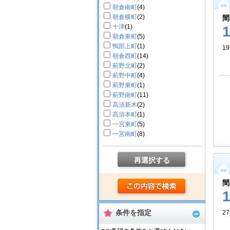
朝倉南町
(4)
朝倉横町
(2)
間
十津
(1)
朝倉東町
(5)
鴨部上町
(1)
19
朝倉西町
(14)
薊野北町
(2)
薊野中町
(4)
薊野東町
(1)
薊野南町
(11)
高須新木
(2)
高須本町
(1)
一宮東町
(5)
一宮南町
(8)
再選択する
間
条件を指定
2