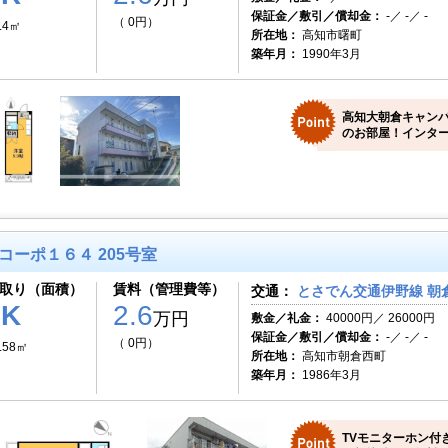
保証金／敷引／償却金：
-／ -／ -
（ 0円）
.4㎡
所在地：
高知市曙町
築年月：
1990年3月
高知大朝倉キャン
のお部屋！インター
コーポ１６４ 205号室
取り（面積）
賃料（管理費等）
交通：
とさでん交通伊野線 朝倉
1K
2.6
万円
敷金／礼金：
40000円／ 26000円
保証金／敷引／償却金：
-／ -／ -
（ 0円）
.58㎡
所在地：
高知市朝倉西町
築年月：
1986年3月
TVモニターホン付