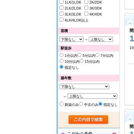
1LK/1LDK
2K/2DK
2LK/2LDK
3K/3DK
3LK/3LDK
4K/4DK
4LK/4LDK以上
間
面積
～
19
駅徒歩
1分以内
5分以内
7分以内
10分以内
15分以内
指定なし
築年数
～
新築のみ
中古のみ
指定なし
間
こだわり条件