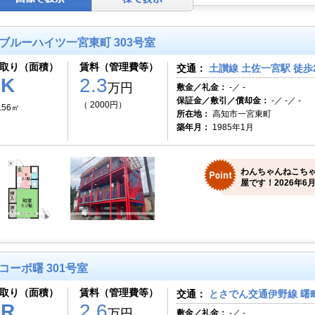
ブルーハイツ一宮東町 303号室
取り（面積）
賃料（管理費等）
交通：
土讃線 土佐一宮駅 徒歩
1K
2.3
万円
敷金／礼金：
-／ -
保証金／敷引／償却金：
-／ -／ -
（ 2000円）
.56㎡
所在地：
高知市一宮東町
築年月：
1985年1月
わんちゃんねこち
屋です！2026年6月
コーポ曙 301号室
取り（面積）
賃料（管理費等）
交通：
とさでん交通伊野線 曙町
1R
2.6
万円
敷金／礼金：
-／ -