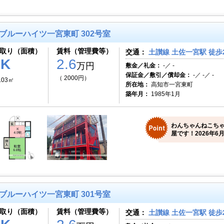
ブルーハイツ一宮東町 302号室
取り（面積）
賃料（管理費等）
交通：
土讃線 土佐一宮駅 徒歩
1K
2.6
万円
敷金／礼金：
-／ -
保証金／敷引／償却金：
-／ -／ -
（ 2000円）
.03㎡
所在地：
高知市一宮東町
築年月：
1985年1月
わんちゃんねこち
屋です！2026年6月
ブルーハイツ一宮東町 301号室
取り（面積）
賃料（管理費等）
交通：
土讃線 土佐一宮駅 徒歩