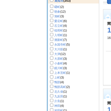
高知市
(353)
曙町
(2)
朝倉
(12)
旭町
(3)
愛宕町
(6)
間
石立町
(4)
稲荷町
(1)
入明町
(1)
16
潮新町
(7)
永国寺町
(5)
大川筋
(1)
大津
(12)
大原町
(3)
小倉町
(4)
鏡川町
(3)
上本宮町
(1)
上町
(3)
鴨部
(4)
鴨部高町
(2)
北久保
(1)
九反田
(1)
介良
(1)
間
神田
(4)
栄田町
(1)