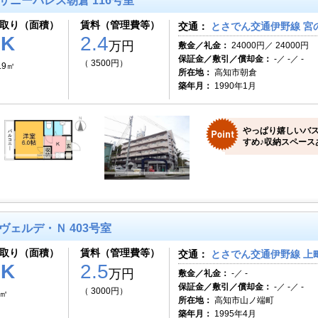
サニーパレス朝倉 116号室
取り（面積）
賃料（管理費等）
交通：
とさでん交通伊野線 宮の
1K
2.4
万円
敷金／礼金：
24000円／ 24000円
保証金／敷引／償却金：
-／ -／ -
（ 3500円）
.9㎡
所在地：
高知市朝倉
築年月：
1990年1月
やっぱり嬉しいバ
すめ♪収納スペース
ヴェルデ・Ｎ 403号室
取り（面積）
賃料（管理費等）
交通：
とさでん交通伊野線 上町
1K
2.5
万円
敷金／礼金：
-／ -
保証金／敷引／償却金：
-／ -／ -
（ 3000円）
7㎡
所在地：
高知市山ノ端町
築年月：
1995年4月