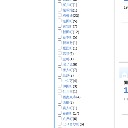
桜井町
(1)
19
桜馬場
(1)
桟橋通
(23)
塩田町
(5)
東雲町
(7)
新田町
(12)
新本町
(5)
新屋敷
(1)
鷹匠町
(1)
高須
(6)
宝町
(1)
塚ノ原
(6)
唐人町
(7)
鳥越
(2)
中久万
(4)
間
仲田町
(3)
仁井田
(1)
西秦泉寺
(4)
18
西町
(2)
農人町
(1)
秦南町
(17)
八反町
(6)
はりまや町
(6)