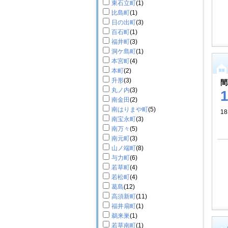
東石立町
(1)
比島町
(1)
日の出町
(3)
百石町
(1)
福井町
(3)
洞ケ島町
(1)
本宮町
(4)
本町
(2)
升形
(3)
間
丸ノ内
(3)
南金田
(2)
南はりまや町
(5)
18
南宝永町
(3)
南万々
(5)
南元町
(3)
山ノ端町
(8)
与力町
(6)
若草町
(4)
若松町
(4)
葛島
(12)
高須新町
(11)
福井扇町
(1)
鵜来巣
(1)
若草南町
(1)