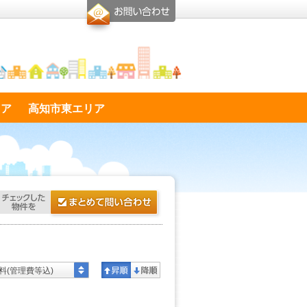
リア
高知市東エリア
料(管理費等込)