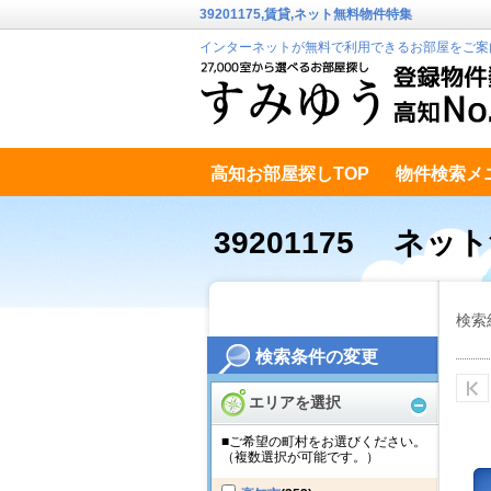
39201175,賃貸,ネット無料物件特集
インターネットが無料で利用できるお部屋をご案
高知お部屋探しTOP
物件検索メ
高知市南エリア
テキストデータ
39201175 ネッ
検索
検索条件の変更
エリアを選択
■ご希望の町村をお選びください。
（複数選択が可能です。）