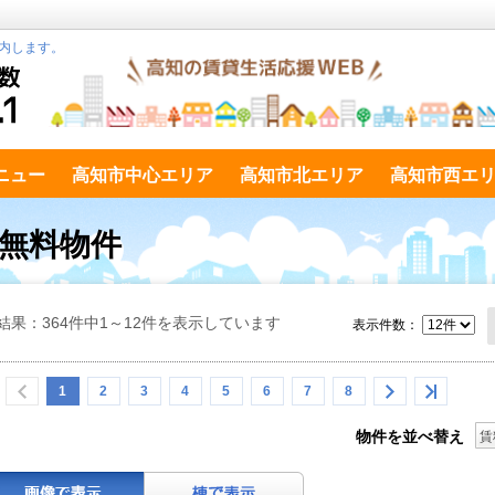
内します。
ニュー
高知市中心エリア
高知市北エリア
高知市西エ
ト無料物件
結果：364件中1～12件を表示しています
表示件数：
1
2
3
4
5
6
7
8
物件を並べ替え
賃