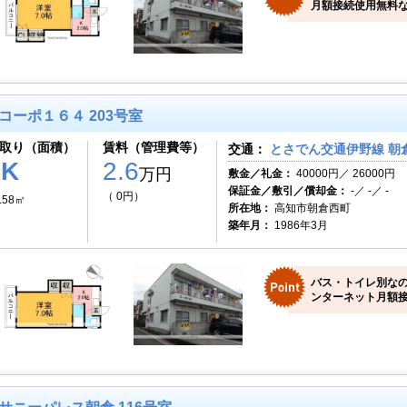
月額接続使用無料な
コーポ１６４ 203号室
取り（面積）
賃料（管理費等）
交通：
とさでん交通伊野線 朝倉
1K
2.6
万円
敷金／礼金：
40000円／ 26000円
保証金／敷引／償却金：
-／ -／ -
（ 0円）
.58㎡
所在地：
高知市朝倉西町
築年月：
1986年3月
バス・トイレ別な
ンターネット月額接