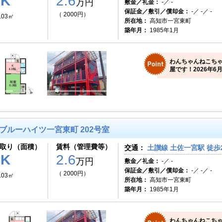
1K
2.6
万円
敷金／礼金：
-／ -
保証金／敷引／償却金：
-／ -／ -
（ 2000円）
.03㎡
所在地：
高知市一宮東町
築年月：
1985年1月
わんちゃんねこち
屋です！2026年6月
ブルーハイツ一宮東町 202号室
取り（面積）
賃料（管理費等）
交通：
土讃線 土佐一宮駅 徒歩
1K
2.6
万円
敷金／礼金：
-／ -
保証金／敷引／償却金：
-／ -／ -
（ 2000円）
.03㎡
所在地：
高知市一宮東町
築年月：
1985年1月
わんちゃんねこち