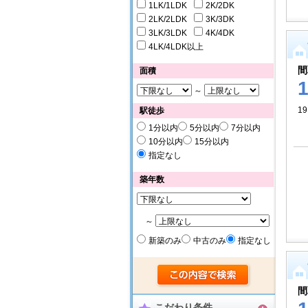
1LK/1LDK
2K/2DK
2LK/2LDK
3K/3DK
3LK/3LDK
4K/4DK
4LK/4LDK以上
間
面積
～
19
駅徒歩
1分以内
5分以内
7分以内
10分以内
15分以内
指定なし
築年数
～
新築のみ
中古のみ
指定なし
間
こだわり条件