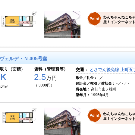
わんちゃんねこち
屋！インターネット
ヴェルデ・Ｎ 405号室
取り（面積）
賃料（管理費等）
交通：
とさでん後免線 上町五丁
1K
2.5
万円
敷金／礼金：
-／ -
保証金／敷引／償却金：
-／ -／ -
（ 3000円）
.04㎡
所在地：
高知市山ノ端町
築年月：
1995年4月
わんちゃんねこち
屋！インターネット