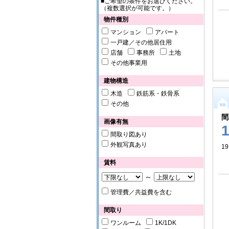
■ご希望の条件をお選びください。
（複数選択が可能です。）
物件種別
マンション
アパート
一戸建／その他居住用
店舗
事務所
土地
その他事業用
建物構造
木造
鉄筋系・鉄骨系
その他
間
画像有無
間取り図あり
外観写真あり
19
賃料
～
管理費／共益費を含む
間取り
ワンルーム
1K/1DK