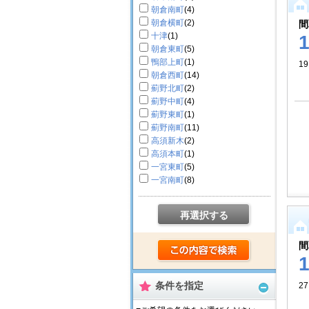
朝倉南町
(4)
朝倉横町
(2)
間
十津
(1)
朝倉東町
(5)
鴨部上町
(1)
19
朝倉西町
(14)
薊野北町
(2)
薊野中町
(4)
薊野東町
(1)
薊野南町
(11)
高須新木
(2)
高須本町
(1)
一宮東町
(5)
一宮南町
(8)
再選択する
間
条件を指定
2