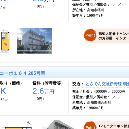
保証金／敷引／償却金：
-／ -／ -
（ 0円）
.4㎡
所在地：
高知市曙町
築年月：
1990年3月
高知大朝倉キャン
のお部屋！インター
コーポ１６４ 205号室
取り（面積）
賃料（管理費等）
交通：
とさでん交通伊野線 朝倉
1K
2.6
万円
敷金／礼金：
40000円／ 26000円
保証金／敷引／償却金：
-／ -／ -
（ 0円）
.58㎡
所在地：
高知市朝倉西町
築年月：
1986年3月
TVモニターホン付