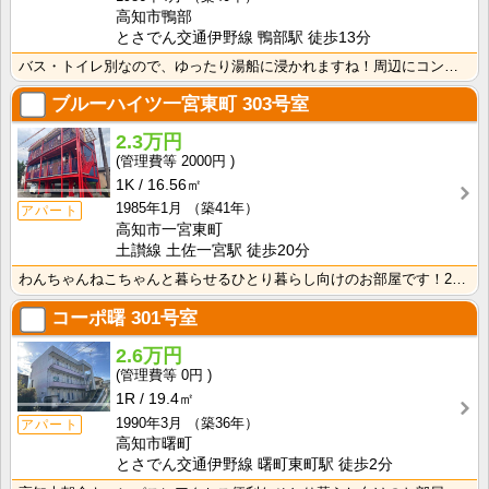
高知市鴨部
とさでん交通伊野線 鴨部駅 徒歩13分
バス・トイレ別なので、ゆったり湯船に浸かれますね！周辺にコンビニやスーパー、飲食店がり生活に困りませ･･･
ブルーハイツ一宮東町
303号室
2.3万円
2000円
1K
16.56㎡
1985年1月
（築41年）
アパート
高知市一宮東町
土讃線 土佐一宮駅 徒歩20分
わんちゃんねこちゃんと暮らせるひとり暮らし向けのお部屋です！2026年6月下旬、ネット無料（Wi-F･･･
コーポ曙
301号室
2.6万円
0円
1R
19.4㎡
1990年3月
（築36年）
アパート
高知市曙町
とさでん交通伊野線 曙町東町駅 徒歩2分