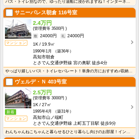
バス・トイレ別なので、ゆったり湯船に浸かれますね！インターネット月額接続使用無料なので、月々の生活費･･･
サニーパレス朝倉
116号室
2.4万円
3500円
24000円
24000円
マンション
1K
19.9㎡
1990年1月
（築36年）
高知市朝倉
とさでん交通伊野線 宮の奥駅 徒歩4分
やっぱり嬉しいバス・トイレセパレート！単身の方におすすめ♪収納スペースあり！ＩＨクッキングヒーター1･･･
ヴェルデ・Ｎ
403号室
2.5万円
3000円
1K
27㎡
1995年4月
（築31年）
新着
高知市山ノ端町
マンション
とさでん交通伊野線 上町五丁目駅 徒歩9分
わんちゃんねこちゃんと暮らせるひとり暮らし向けのお部屋！インターネット月額接続使用無料なので、月々の･･･