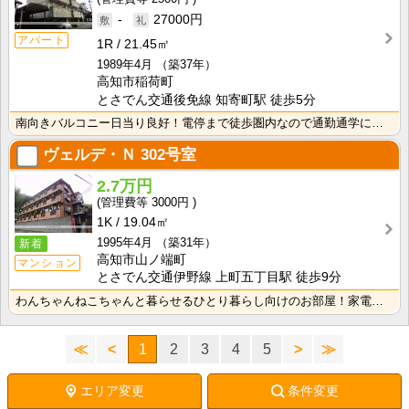
-
27000円
アパート
1R
21.45㎡
1989年4月
（築37年）
高知市稲荷町
とさでん交通後免線 知寄町駅 徒歩5分
南向きバルコニー日当り良好！電停まで徒歩圏内なので通勤通学に便利です！2面採光で風通しの良いお部屋！
ヴェルデ・Ｎ
302号室
2.7万円
3000円
1K
19.04㎡
1995年4月
（築31年）
新着
高知市山ノ端町
マンション
とさでん交通伊野線 上町五丁目駅 徒歩9分
わんちゃんねこちゃんと暮らせるひとり暮らし向けのお部屋！家電付きプラン選べます♪洗濯機・冷蔵庫・電子･･･
≪
<
1
2
3
4
5
>
≫
エリア変更
条件変更