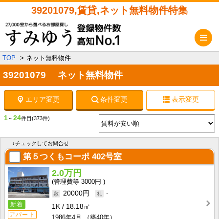
39201079,賃貸,ネット無料物件特集
メ
TOP
ネット無料物件
39201079 ネット無料物件
エリア変更
条件変更
表示変更
1
24
～
件目
(373件)
↓チェックしてお問合せ
第５つくもコーポ
402号室
2.0万円
3000円
20000円
-
新着
1K
18.18㎡
アパート
1986年4月
（築40年）