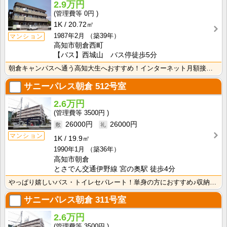
2.9万円
0円
1K
20.72㎡
1987年2月
（築39年）
マンション
高知市朝倉西町
【バス】西城山 バス停徒歩5分
朝倉キャンパスへ通う高知大生へおすすめ！インターネット月額接続使用無料！敷金・礼金無し！エアコン付き･･･
サニーパレス朝倉
512号室
2.6万円
3500円
26000円
26000円
マンション
1K
19.9㎡
1990年1月
（築36年）
高知市朝倉
とさでん交通伊野線 宮の奥駅 徒歩4分
やっぱり嬉しいバス・トイレセパレート！単身の方におすすめ♪収納スペースあり！ＩＨクッキングヒーター1･･･
サニーパレス朝倉
311号室
2.6万円
3500円