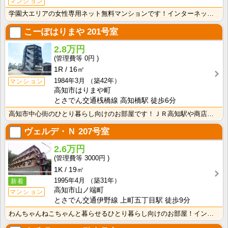
マンション
学園大エリアの女性専用ネット無料マンションです！インターネット月額接続使用無料なので、月々の生活費の･･･
こーぽはりまや
201号室
2.8万円
0円
1R
16㎡
1984年3月
（築42年）
マンション
高知市はりまや町
とさでん交通桟橋線 高知橋駅 徒歩6分
高知市中心街のひとり暮らし向けのお部屋です！ＪＲ高知駅や商店街にも歩いて行ける距離の便利な立地です！･･･
ヴェルデ・Ｎ
207号室
2.6万円
3000円
1K
19㎡
1995年4月
（築31年）
新着
高知市山ノ端町
マンション
とさでん交通伊野線 上町五丁目駅 徒歩9分
わんちゃんねこちゃんと暮らせるひとり暮らし向けのお部屋！インターネット月額接続使用無料なので、月々の･･･