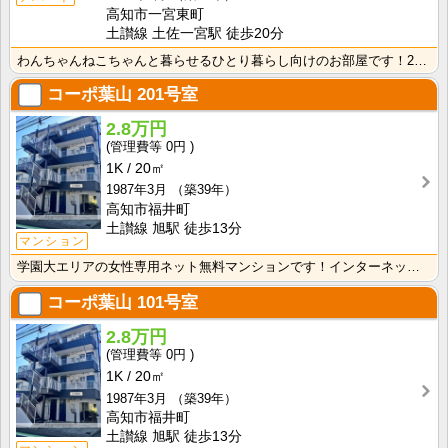
高知市一宮東町
土讃線 土佐一宮駅 徒歩20分
わんちゃんねこちゃんと暮らせるひとり暮らし向けのお部屋です！2026年6月下旬、ネット無料（Wi-F･･･
コーポ葉山
201号室
2.8万円
0円
1K
20㎡
1987年3月
（築39年）
高知市福井町
土讃線 旭駅 徒歩13分
マンション
学園大エリアの女性専用ネット無料マンションです！インターネット月額接続使用無料なので、月々の生活費の･･･
コーポ葉山
101号室
2.8万円
0円
1K
20㎡
1987年3月
（築39年）
高知市福井町
土讃線 旭駅 徒歩13分