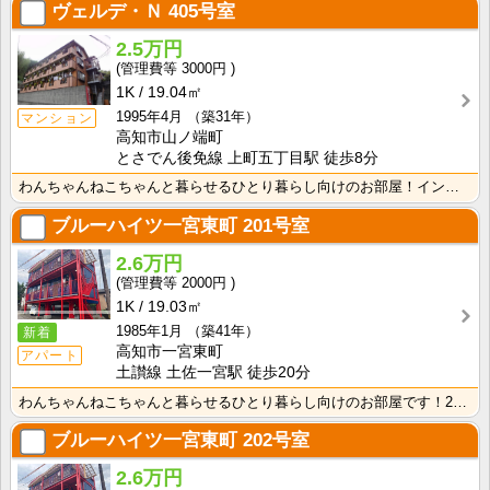
ヴェルデ・Ｎ
405号室
2.5万円
3000円
1K
19.04㎡
1995年4月
（築31年）
マンション
高知市山ノ端町
とさでん後免線 上町五丁目駅 徒歩8分
わんちゃんねこちゃんと暮らせるひとり暮らし向けのお部屋！インターネット月額接続使用無料なので、月々の･･･
ブルーハイツ一宮東町
201号室
2.6万円
2000円
1K
19.03㎡
1985年1月
（築41年）
新着
高知市一宮東町
アパート
土讃線 土佐一宮駅 徒歩20分
わんちゃんねこちゃんと暮らせるひとり暮らし向けのお部屋です！2026年6月下旬、ネット無料（Wi-F･･･
ブルーハイツ一宮東町
202号室
2.6万円