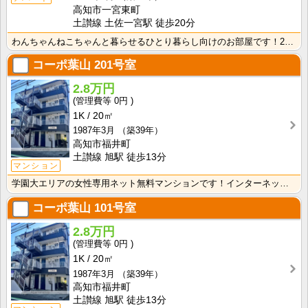
高知市一宮東町
土讃線 土佐一宮駅 徒歩20分
わんちゃんねこちゃんと暮らせるひとり暮らし向けのお部屋です！2026年6月下旬、ネット無料（Wi-F･･･
コーポ葉山
201号室
2.8万円
0円
1K
20㎡
1987年3月
（築39年）
高知市福井町
土讃線 旭駅 徒歩13分
マンション
学園大エリアの女性専用ネット無料マンションです！インターネット月額接続使用無料なので、月々の生活費の･･･
コーポ葉山
101号室
2.8万円
0円
1K
20㎡
1987年3月
（築39年）
高知市福井町
土讃線 旭駅 徒歩13分