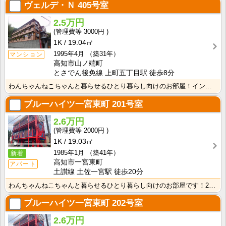
ヴェルデ・Ｎ
405号室
2.5万円
3000円
1K
19.04㎡
1995年4月
（築31年）
マンション
高知市山ノ端町
とさでん後免線 上町五丁目駅 徒歩8分
わんちゃんねこちゃんと暮らせるひとり暮らし向けのお部屋！インターネット月額接続使用無料なので、月々の･･･
ブルーハイツ一宮東町
201号室
2.6万円
2000円
1K
19.03㎡
1985年1月
（築41年）
新着
高知市一宮東町
アパート
土讃線 土佐一宮駅 徒歩20分
わんちゃんねこちゃんと暮らせるひとり暮らし向けのお部屋です！2026年6月下旬、ネット無料（Wi-F･･･
ブルーハイツ一宮東町
202号室
2.6万円