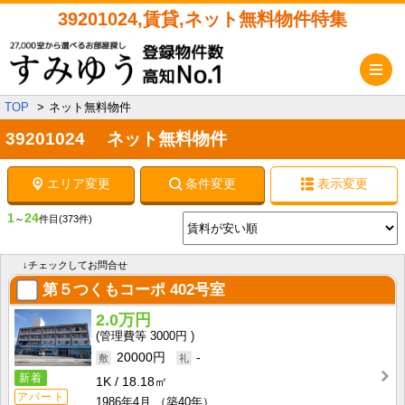
39201024,賃貸,ネット無料物件特集
メ
TOP
ネット無料物件
39201024 ネット無料物件
エリア変更
条件変更
表示変更
1
24
～
件目
(373件)
↓チェックしてお問合せ
第５つくもコーポ
402号室
2.0万円
3000円
20000円
-
新着
1K
18.18㎡
アパート
1986年4月
（築40年）