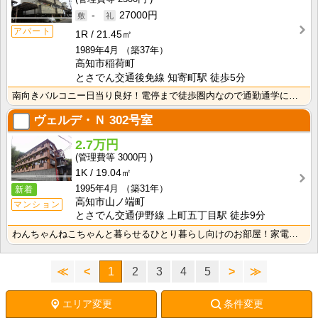
-
27000円
アパート
1R
21.45㎡
1989年4月
（築37年）
高知市稲荷町
とさでん交通後免線 知寄町駅 徒歩5分
南向きバルコニー日当り良好！電停まで徒歩圏内なので通勤通学に便利です！2面採光で風通しの良いお部屋！
ヴェルデ・Ｎ
302号室
2.7万円
3000円
1K
19.04㎡
1995年4月
（築31年）
新着
高知市山ノ端町
マンション
とさでん交通伊野線 上町五丁目駅 徒歩9分
わんちゃんねこちゃんと暮らせるひとり暮らし向けのお部屋！家電付きプラン選べます♪洗濯機・冷蔵庫・電子･･･
≪
<
1
2
3
4
5
>
≫
エリア変更
条件変更