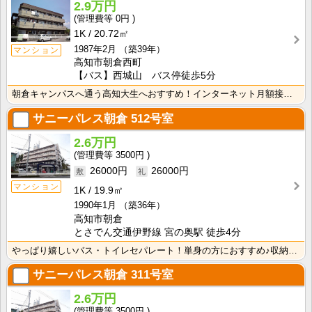
2.9万円
0円
1K
20.72㎡
1987年2月
（築39年）
マンション
高知市朝倉西町
【バス】西城山 バス停徒歩5分
朝倉キャンパスへ通う高知大生へおすすめ！インターネット月額接続使用無料！敷金・礼金無し！エアコン付き･･･
サニーパレス朝倉
512号室
2.6万円
3500円
26000円
26000円
マンション
1K
19.9㎡
1990年1月
（築36年）
高知市朝倉
とさでん交通伊野線 宮の奥駅 徒歩4分
やっぱり嬉しいバス・トイレセパレート！単身の方におすすめ♪収納スペースあり！ＩＨクッキングヒーター1･･･
サニーパレス朝倉
311号室
2.6万円
3500円