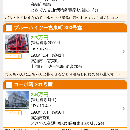
高知市鴨部
とさでん交通伊野線 鴨部駅 徒歩13分
バス・トイレ別なので、ゆったり湯船に浸かれますね！周辺にコンビニやスーパー、飲食店がり生活に困りませ･･･
ブルーハイツ一宮東町
303号室
2.3万円
2000円
1K
16.56㎡
1985年1月
（築41年）
アパート
高知市一宮東町
土讃線 土佐一宮駅 徒歩20分
わんちゃんねこちゃんと暮らせるひとり暮らし向けのお部屋です！2026年6月下旬、ネット無料（Wi-F･･･
コーポ曙
301号室
2.6万円
0円
1R
19.4㎡
1990年3月
（築36年）
アパート
高知市曙町
とさでん交通伊野線 曙町東町駅 徒歩2分