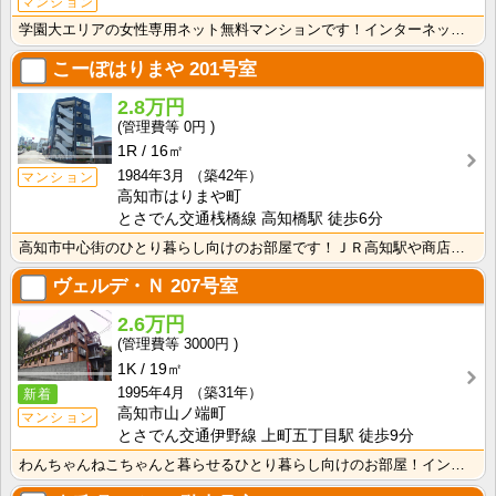
マンション
学園大エリアの女性専用ネット無料マンションです！インターネット月額接続使用無料なので、月々の生活費の･･･
こーぽはりまや
201号室
2.8万円
0円
1R
16㎡
1984年3月
（築42年）
マンション
高知市はりまや町
とさでん交通桟橋線 高知橋駅 徒歩6分
高知市中心街のひとり暮らし向けのお部屋です！ＪＲ高知駅や商店街にも歩いて行ける距離の便利な立地です！･･･
ヴェルデ・Ｎ
207号室
2.6万円
3000円
1K
19㎡
1995年4月
（築31年）
新着
高知市山ノ端町
マンション
とさでん交通伊野線 上町五丁目駅 徒歩9分
わんちゃんねこちゃんと暮らせるひとり暮らし向けのお部屋！インターネット月額接続使用無料なので、月々の･･･