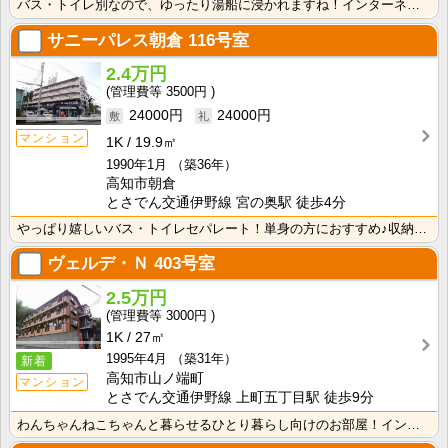
バス・トイレ別なので、ゆったり湯船に浸かれますね！インターネット月額接続使用無料なので、月々の生活費･･･
サニーパレス朝倉
116号室
2.4万円
3500円
24000円
24000円
マンション
1K
19.9㎡
1990年1月
（築36年）
高知市朝倉
とさでん交通伊野線 宮の奥駅 徒歩4分
やっぱり嬉しいバス・トイレセパレート！単身の方におすすめ♪収納スペースあり！ＩＨクッキングヒーター1･･･
ヴェルデ・Ｎ
403号室
2.5万円
3000円
1K
27㎡
1995年4月
（築31年）
新着
高知市山ノ端町
マンション
とさでん交通伊野線 上町五丁目駅 徒歩9分
わんちゃんねこちゃんと暮らせるひとり暮らし向けのお部屋！インターネット月額接続使用無料なので、月々の･･･