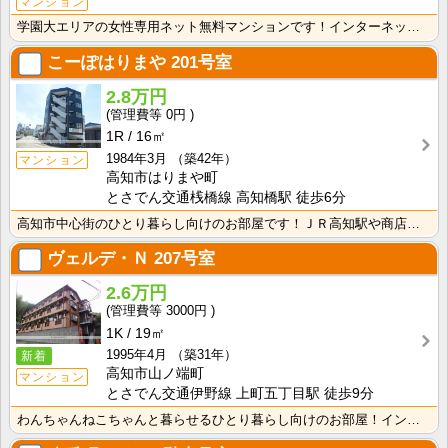
マンション
学園大エリアの女性専用ネット無料マンションです！インターネット月額接続使用無料なので、月々の生活費の･･･
こーぽはりまや
201号室
2.8万円
0円
1R
16㎡
1984年3月
（築42年）
マンション
高知市はりまや町
とさでん交通桟橋線 高知橋駅 徒歩6分
高知市中心街のひとり暮らし向けのお部屋です！ＪＲ高知駅や商店街にも歩いて行ける距離の便利な立地です！･･･
ヴェルデ・Ｎ
207号室
2.6万円
3000円
1K
19㎡
1995年4月
（築31年）
新着
高知市山ノ端町
マンション
とさでん交通伊野線 上町五丁目駅 徒歩9分
わんちゃんねこちゃんと暮らせるひとり暮らし向けのお部屋！インターネット月額接続使用無料なので、月々の･･･