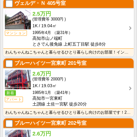
ヴェルデ・Ｎ
405号室
2.5万円
3000円
1K
19.04㎡
1995年4月
（築31年）
マンション
高知市山ノ端町
とさでん後免線 上町五丁目駅 徒歩8分
わんちゃんねこちゃんと暮らせるひとり暮らし向けのお部屋！インターネット月額接続使用無料なので、月々の･･･
ブルーハイツ一宮東町
201号室
2.6万円
2000円
1K
19.03㎡
1985年1月
（築41年）
新着
高知市一宮東町
アパート
土讃線 土佐一宮駅 徒歩20分
わんちゃんねこちゃんと暮らせるひとり暮らし向けのお部屋です！2026年6月下旬、ネット無料（Wi-F･･･
ブルーハイツ一宮東町
202号室
2.6万円