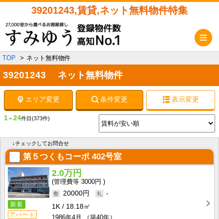
39201243,賃貸,ネット無料物件特集
メ
TOP
ネット無料物件
39201243 ネット無料物件
エリア変更
条件変更
表示変更
1
24
～
件目
(373件)
↓チェックしてお問合せ
第５つくもコーポ
402号室
2.0万円
3000円
20000円
-
新着
1K
18.18㎡
アパート
1986年4月
（築40年）