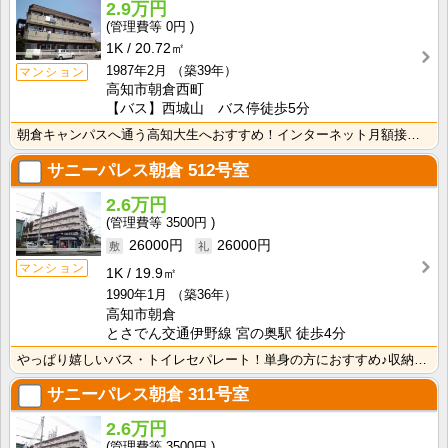
2.9万円
0円
1K
20.72㎡
1987年2月
（築39年）
マンション
高知市朝倉西町
【バス】西城山 バス停徒歩5分
朝倉キャンパスへ通う高知大生へおすすめ！インターネット月額接続使用無料！敷金・礼金無し！エアコン付き･･･
サニーパレス朝倉
512号室
2.6万円
3500円
26000円
26000円
マンション
1K
19.9㎡
1990年1月
（築36年）
高知市朝倉
とさでん交通伊野線 宮の奥駅 徒歩4分
やっぱり嬉しいバス・トイレセパレート！単身の方におすすめ♪収納スペースあり！ＩＨクッキングヒーター1･･･
サニーパレス朝倉
311号室
2.6万円
3500円