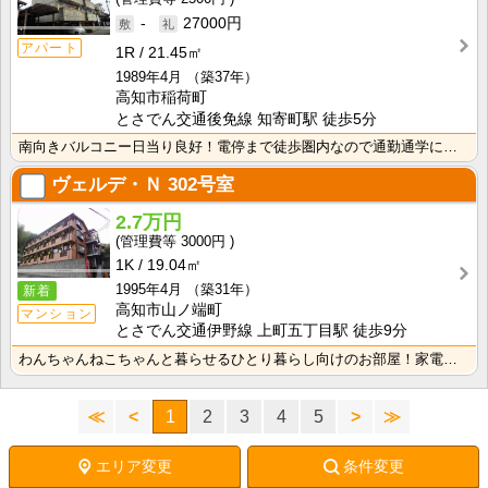
-
27000円
アパート
1R
21.45㎡
1989年4月
（築37年）
高知市稲荷町
とさでん交通後免線 知寄町駅 徒歩5分
南向きバルコニー日当り良好！電停まで徒歩圏内なので通勤通学に便利です！2面採光で風通しの良いお部屋！
ヴェルデ・Ｎ
302号室
2.7万円
3000円
1K
19.04㎡
1995年4月
（築31年）
新着
高知市山ノ端町
マンション
とさでん交通伊野線 上町五丁目駅 徒歩9分
わんちゃんねこちゃんと暮らせるひとり暮らし向けのお部屋！家電付きプラン選べます♪洗濯機・冷蔵庫・電子･･･
≪
<
1
2
3
4
5
>
≫
エリア変更
条件変更