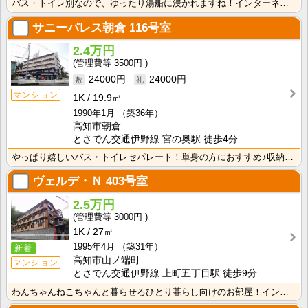
バス・トイレ別なので、ゆったり湯船に浸かれますね！インターネット月額接続使用無料なので、月々の生活費･･･
サニーパレス朝倉
116号室
2.4万円
3500円
24000円
24000円
マンション
1K
19.9㎡
1990年1月
（築36年）
高知市朝倉
とさでん交通伊野線 宮の奥駅 徒歩4分
やっぱり嬉しいバス・トイレセパレート！単身の方におすすめ♪収納スペースあり！ＩＨクッキングヒーター1･･･
ヴェルデ・Ｎ
403号室
2.5万円
3000円
1K
27㎡
1995年4月
（築31年）
新着
高知市山ノ端町
マンション
とさでん交通伊野線 上町五丁目駅 徒歩9分
わんちゃんねこちゃんと暮らせるひとり暮らし向けのお部屋！インターネット月額接続使用無料なので、月々の･･･