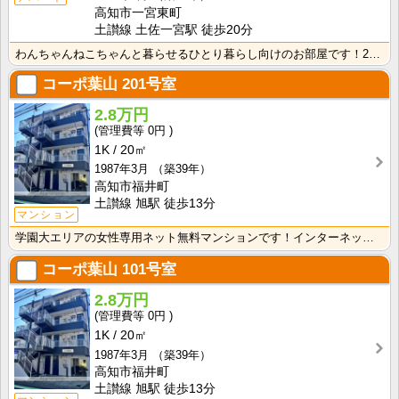
高知市一宮東町
土讃線 土佐一宮駅 徒歩20分
わんちゃんねこちゃんと暮らせるひとり暮らし向けのお部屋です！2026年6月下旬、ネット無料（Wi-F･･･
コーポ葉山
201号室
2.8万円
0円
1K
20㎡
1987年3月
（築39年）
高知市福井町
土讃線 旭駅 徒歩13分
マンション
学園大エリアの女性専用ネット無料マンションです！インターネット月額接続使用無料なので、月々の生活費の･･･
コーポ葉山
101号室
2.8万円
0円
1K
20㎡
1987年3月
（築39年）
高知市福井町
土讃線 旭駅 徒歩13分