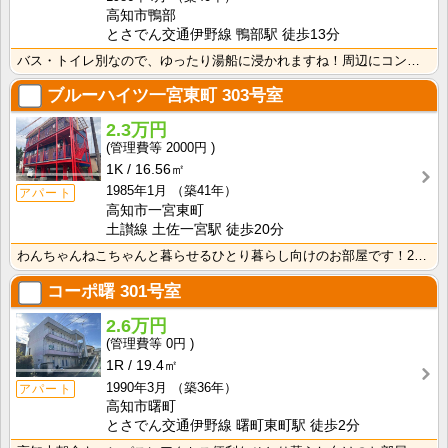
高知市鴨部
とさでん交通伊野線 鴨部駅 徒歩13分
バス・トイレ別なので、ゆったり湯船に浸かれますね！周辺にコンビニやスーパー、飲食店がり生活に困りませ･･･
ブルーハイツ一宮東町
303号室
2.3万円
2000円
1K
16.56㎡
1985年1月
（築41年）
アパート
高知市一宮東町
土讃線 土佐一宮駅 徒歩20分
わんちゃんねこちゃんと暮らせるひとり暮らし向けのお部屋です！2026年6月下旬、ネット無料（Wi-F･･･
コーポ曙
301号室
2.6万円
0円
1R
19.4㎡
1990年3月
（築36年）
アパート
高知市曙町
とさでん交通伊野線 曙町東町駅 徒歩2分