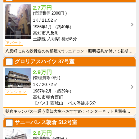
2.7万円
2000円
1K
21.52㎡
1986年1月
（築40年）
高知市八反町
土讃線 入明駅 徒歩8分
アパート
八反町にある鉄骨造のお部屋です♪エアコン・照明器具が付いて初期費用の節約になりますね！
グロリアスハイツ
37号室
2.9万円
0円
1K
20.72㎡
1987年2月
（築39年）
マンション
高知市朝倉西町
【バス】西城山 バス停徒歩5分
朝倉キャンパスへ通う高知大生へおすすめ！インターネット月額接続使用無料！敷金・礼金無し！エアコン付き･･･
サニーパレス朝倉
512号室
2.6万円
3500円