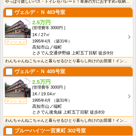
やっぱり嬉しいバス・トイレセパレート！単身の方におすすめ♪収納スペースあり！ＩＨクッキングヒーター1･･･
ヴェルデ・Ｎ
403号室
2.5万円
3000円
1K
27㎡
1995年4月
（築31年）
マンション
高知市山ノ端町
とさでん交通伊野線 上町五丁目駅 徒歩9分
わんちゃんねこちゃんと暮らせるひとり暮らし向けのお部屋！インターネット月額接続使用無料なので、月々の･･･
ヴェルデ・Ｎ
405号室
2.5万円
3000円
1K
19.04㎡
1995年4月
（築31年）
マンション
高知市山ノ端町
とさでん後免線 上町五丁目駅 徒歩8分
わんちゃんねこちゃんと暮らせるひとり暮らし向けのお部屋！インターネット月額接続使用無料なので、月々の･･･
ブルーハイツ一宮東町
302号室