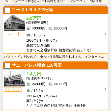
TVモニターホン付きなので来客時も安心！インターネット月額接続使用無料なので、月々の生活費の節約にも･･･
コーポ１６４
203号室
2.6万円
0円
40000円
26000円
アパート
1K
18.58㎡
1986年3月
（築40年）
高知市朝倉西町
とさでん交通伊野線 朝倉駅前駅 徒歩19分
バス・トイレ別なので、ゆったり湯船に浸かれますね！インターネット月額接続使用無料なので、月々の生活費･･･
サニーパレス朝倉
116号室
2.4万円
3500円
24000円
24000円
マンション
1K
19.9㎡
1990年1月
（築36年）
高知市朝倉
とさでん交通伊野線 宮の奥駅 徒歩4分