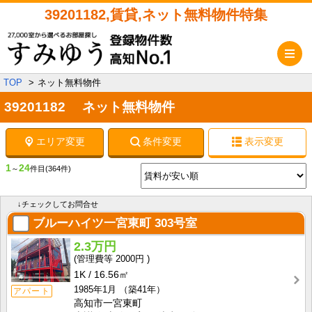
39201182,賃貸,ネット無料物件特集
メ
TOP
ネット無料物件
39201182 ネット無料物件
エリア変更
条件変更
表示変更
1
24
～
件目
(364件)
↓チェックしてお問合せ
ブルーハイツ一宮東町
303号室
2.3万円
2000円
1K
16.56㎡
1985年1月
（築41年）
アパート
高知市一宮東町