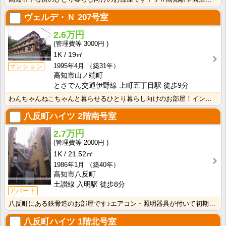
ヴェルデ・Ｎ
207号室
2.6万円
3000円
1K
19㎡
1995年4月
（築31年）
マンション
高知市山ノ端町
とさでん交通伊野線 上町五丁目駅 徒歩9分
わんちゃんねこちゃんと暮らせるひとり暮らし向けのお部屋！インターネット月額接続使用無料なので、月々の･･･
八反町ハイツ
2階南号室
2.7万円
2000円
1K
21.52㎡
1986年1月
（築40年）
高知市八反町
土讃線 入明駅 徒歩8分
アパート
八反町にある鉄骨造のお部屋です♪エアコン・照明器具が付いて初期費用の節約になりますね！
八反町ハイツ
1階北号室