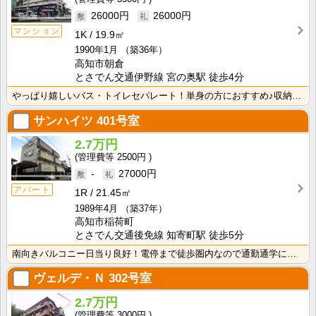
26000円
26000円
マンション
1K
19.9㎡
1990年1月
（築36年）
高知市朝倉
とさでん交通伊野線 宮の奥駅 徒歩4分
やっぱり嬉しいバス・トイレセパレート！単身の方におすすめ♪収納スペースあり！ＩＨクッキングヒーター1･･･
サンハイツ
401号室
2.7万円
2500円
-
27000円
アパート
1R
21.45㎡
1989年4月
（築37年）
高知市稲荷町
とさでん交通後免線 知寄町駅 徒歩5分
南向きバルコニー日当り良好！電停まで徒歩圏内なので通勤通学に便利です！2面採光で風通しの良いお部屋！
ヴェルデ・Ｎ
302号室
2.7万円
3000円