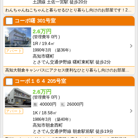
土讃線 土佐一宮駅 徒歩20分
わんちゃんねこちゃんと暮らせるひとり暮らし向けのお部屋です！2026年6月下旬、ネット無料（Wi-F･･･
コーポ曙
301号室
2.6万円
0円
1R
19.4㎡
1990年3月
（築36年）
アパート
高知市曙町
とさでん交通伊野線 曙町東町駅 徒歩2分
高知大朝倉キャンパスにアクセス便利なひとり暮らし向けのお部屋！インターネット月額接続利用料無料・水道･･･
コーポ１６４
205号室
2.6万円
0円
40000円
26000円
アパート
1K
18.58㎡
1986年3月
（築40年）
高知市朝倉西町
とさでん交通伊野線 朝倉駅前駅 徒歩19分