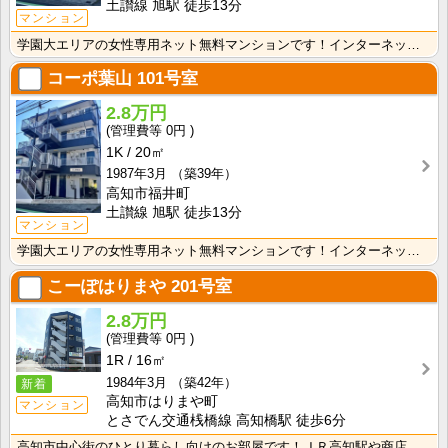
土讃線 旭駅 徒歩13分
マンション
学園大エリアの女性専用ネット無料マンションです！インターネット月額接続使用無料なので、月々の生活費の･･･
コーポ葉山
101号室
2.8万円
0円
1K
20㎡
1987年3月
（築39年）
高知市福井町
土讃線 旭駅 徒歩13分
マンション
学園大エリアの女性専用ネット無料マンションです！インターネット月額接続使用無料なので、月々の生活費の･･･
こーぽはりまや
201号室
2.8万円
0円
1R
16㎡
1984年3月
（築42年）
新着
高知市はりまや町
マンション
とさでん交通桟橋線 高知橋駅 徒歩6分
高知市中心街のひとり暮らし向けのお部屋です！ＪＲ高知駅や商店街にも歩いて行ける距離の便利な立地です！･･･