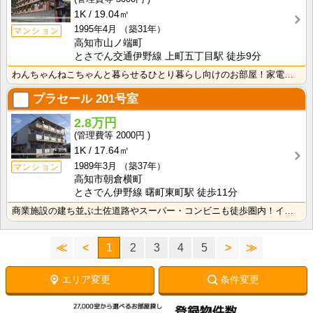
1K
19.04㎡
1995年4月
（築31年）
マンション
高知市山ノ端町
とさでん交通伊野線 上町五丁目駅 徒歩9分
わんちゃんねこちゃんと暮らせるひとり暮らし向けのお部屋！家電付きプラン選べます♪洗濯機・冷蔵庫・電子･･･
プラセール
201号室
2.8万円
2000円
1K
17.64㎡
1989年3月
（築37年）
マンション
高知市朝倉横町
とさでん伊野線 曙町東町駅 徒歩11分
商業施設の建ち並ぶ土佐道路やスーパー・コンビニも徒歩圏内！インターネット月額接続使用料無料で月々の生･･･
≪
<
1
2
3
4
5
>
≫
エリア変更
条件変更